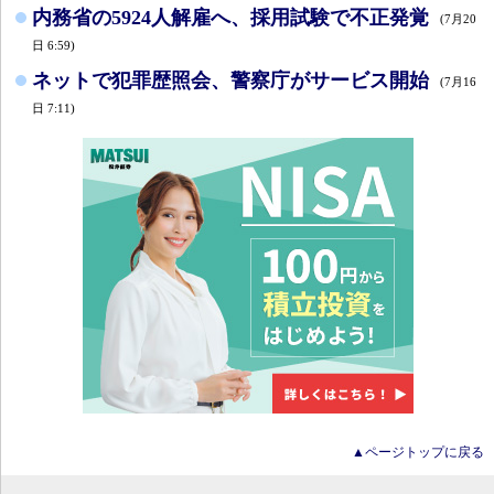
内務省の5924人解雇へ、採用試験で不正発覚
(7月20
日 6:59)
ネットで犯罪歴照会、警察庁がサービス開始
(7月16
日 7:11)
▲ページトップに戻る