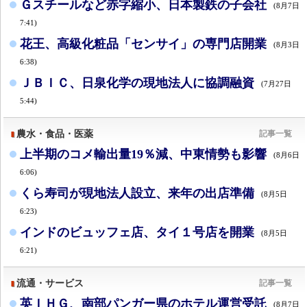
Ｇスチールなど赤字縮小、日本製鉄の子会社
(8月7日
7:41)
花王、高級化粧品「センサイ」の専門店開業
(8月3日
6:38)
ＪＢＩＣ、日泉化学の現地法人に協調融資
(7月27日
5:44)
農水・食品・医薬
記事一覧
上半期のコメ輸出量19％減、中東情勢も影響
(8月6日
6:06)
くら寿司が現地法人設立、来年の出店準備
(8月5日
6:23)
インドのビュッフェ店、タイ１号店を開業
(8月5日
6:21)
流通・サービス
記事一覧
英ＩＨＧ、南部パンガー県のホテル運営受託
(8月7日