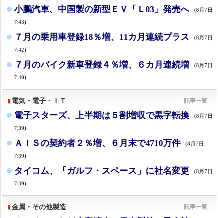
小鵬汽車、中国製の新型ＥＶ「Ｌ03」発売へ
(8月7日
7:43)
７月の乗用車登録18％増、11カ月連続プラス
(8月7日
7:42)
７月のバイク新車登録４％増、６カ月連続増
(8月7日
7:40)
電気・電子・ＩＴ
記事一覧
電子スターズ、上半期は５割増収で黒字転換
(8月7日
7:39)
ＡＩＳの契約者２％増、６月末で4710万件
(8月7日
7:39)
タイコム、「ガルフ・スペース」に社名変更
(8月7日
7:39)
金属・その他製造
記事一覧