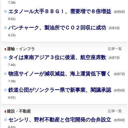
7:38)
エタノール大手ＢＢＧＩ、需要増で８倍増益
(8月6日
6:02)
バンチャーク、製油所でＣＯ２回収に成功
(8月5日
6:23)
運輸・インフラ
記事一覧
タイは東南アジア３位に後退、航空座席数
(8月7日
7:40)
物流サイノーが減収減益、海上運賃低下響く
(8月7日
7:38)
鉄道公団がソンクラー県で新事業、閣議承認
(8月6日
6:01)
建設・不動産
記事一覧
センシリ、野村不動産と住宅開発の合弁設立
(8月6日
6:05)