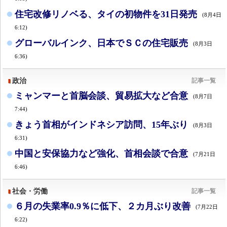
住宅改修リノベる、タイの初物件を31日発売
(8月4日
6:12)
グローバルインク、日本でＳＣの住宅販売
(8月3日
6:36)
政治
記事一覧
ミャンマーと首脳会談、貿易拡大など合意
(8月7日
7:44)
きょう首相がインドネシア訪問、15年ぶり
(8月3日
6:31)
中国と安保協力など強化、首相会談で合意
(7月21日
6:46)
社会・労働
記事一覧
６月の失業率0.9％に低下、２カ月ぶり改善
(7月22日
6:22)