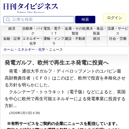
ログイン
経済
自動車・バイ
電気・電子・
金属・その他
農水・食品・
流通・サービ
ク
ＩＴ
製造
医薬
ス
金融・証券
エネルギー・
運輸・インフ
建設・不動産
政治
社会・労働
化学
ラ
ホーム
>
エネルギー・化学
>
ニュース
発電ガルフ、欧州で再生エネ発電に投資へ
発電・通信大手ガルフ・ディベロップメントのユパピン最
高財務責任者（ＣＦＯ）はこのほど、欧州で投資を本格化させ
る方針を明らかにした。
クルンテープ・トゥラキット（電子版）などによると、英国
を中心に欧州で再生可能エネルギーによる発電事業に投資する
方針...
(2026年5月13日 6:38)
※有料サービスをご契約の企業にニュースを配信しています。