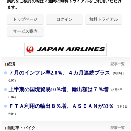
契約をご検討の際は２週間の無料トライアルをご利用いただけ
ます。
トップページ
ログイン
無料トライアル
サービス案内
経済
記事一覧
７月のインフレ率2.0％、４カ月連続プラス
(8月6日
6:07)
上半期の国境貿易10％増、輸出額は７％増
(8月6日
6:04)
ＦＴＡ利用の輸出８％増、ＡＳＥＡＮが33％
(8月6日
6:04)
自動車・バイク
記事一覧