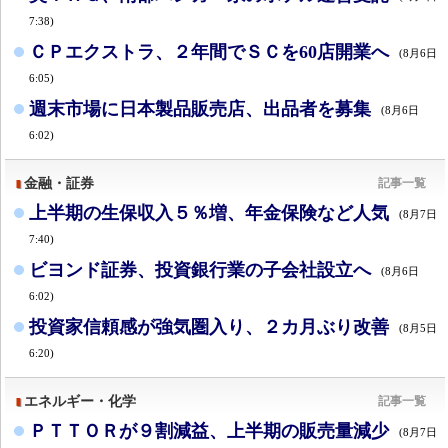
7:38)
ＣＰエクストラ、２年間でＳＣを60店開業へ
(8月6日
6:05)
週末市場に日本製品販売店、出品者を募集
(8月6日
6:02)
金融・証券
記事一覧
上半期の生保収入５％増、年金保険など人気
(8月7日
7:40)
ビヨンド証券、投資銀行業の子会社設立へ
(8月6日
6:02)
投資家信頼感が強気圏入り、２カ月ぶり改善
(8月5日
6:20)
エネルギー・化学
記事一覧
ＰＴＴＯＲが９割減益、上半期の販売量減少
(8月7日