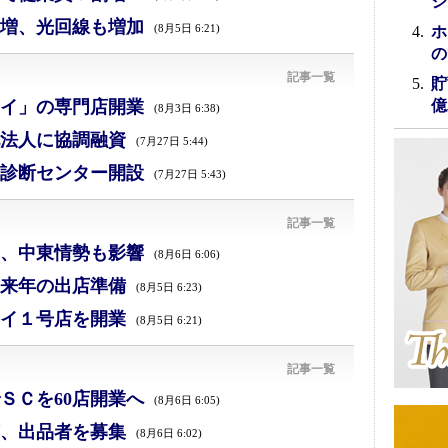
シ
増、光回線も増加
(8月5日 6:21)
ホ
の
記事一覧
貯
イ」の専門店開業
億
(8月3日 6:38)
法人に協調融資
(7月27日 5:44)
診断センター開設
(7月27日 5:43)
記事一覧
減、中東情勢も影響
(8月6日 6:06)
来年の出店準備
(8月5日 6:23)
イ１号店を開業
(8月5日 6:21)
記事一覧
ＳＣを60店開業へ
(8月6日 6:05)
、出品者を募集
(8月6日 6:02)