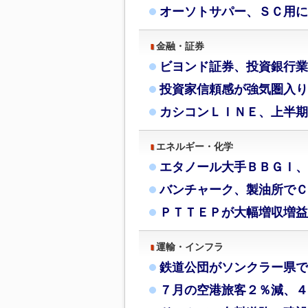
オーソトサパー、ＳＣ用に
金融・証券
ビヨンド証券、投資銀行業
投資家信頼感が強気圏入り
カシコンＬＩＮＥ、上半期
エネルギー・化学
エタノール大手ＢＢＧＩ、
バンチャーク、製油所でＣ
ＰＴＴＥＰが大幅増収増益
運輸・インフラ
鉄道公団がソンクラー県で
７月の空港旅客２％減、４