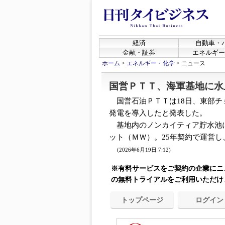
経済
自動車・
金融・証券
エネルギー
ホーム
>
エネルギー・化学
>
ニュース
国営ＰＴＴ、海軍基地に水
国営石油ＰＴＴは18日、東部チ
発電を導入したと発表した。
基地内のノンカイティア貯水池に
ット（ＭＷ）。25年契約で運営し、
(2026年6月19日 7:12)
※有料サービスをご契約の企業にニ
の無料トライアルをご利用いただけ
トップページ
ログイン