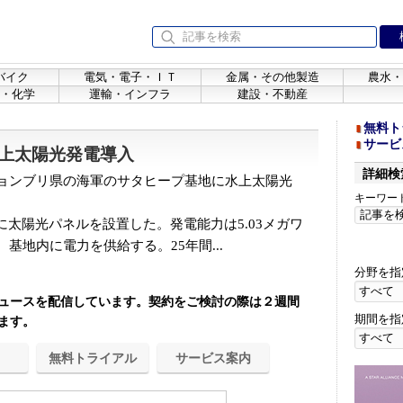
バイク
電気・電子・ＩＴ
金属・その他製造
農水・
・化学
運輸・インフラ
建設・不動産
無料ト
サービ
上太陽光発電導入
詳細検
ョンブリ県の海軍のサタヒープ基地に水上太陽光
キーワー
太陽光パネルを設置した。発電能力は5.03メガワ
基地内に電力を供給する。25年間...
分野を指
ュースを配信しています。契約をご検討の際は２週間
期間を指
ます。
無料トライアル
サービス案内