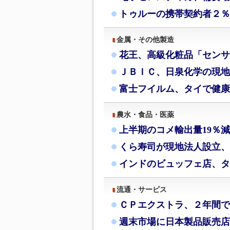
トゥルーの携帯契約者２％
金属・その他製造
花王、高級化粧品「センサ
ＪＢＩＣ、日泉化学の現地
富士フイルム、タイで健康
農水・食品・医薬
上半期のコメ輸出量19％
くら寿司が現地法人設立、
インドのビュッフェ店、タ
流通・サービス
ＣＰエクストラ、２年間で
週末市場に日本製品販売店