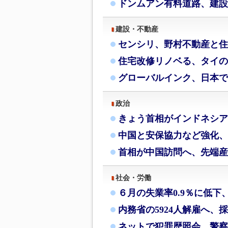
ドンムアン有料道路、建設
建設・不動産
センシリ、野村不動産と住
住宅改修リノベる、タイの
グローバルインク、日本で
政治
きょう首相がインドネシア
中国と安保協力など強化、
首相が中国訪問へ、先端産
社会・労働
６月の失業率0.9％に低下
内務省の5924人解雇へ、
ネットで犯罪歴照会、警察