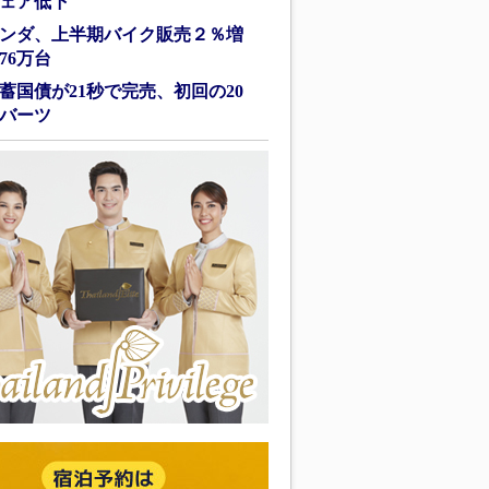
ェア低下
ンダ、上半期バイク販売２％増
76万台
蓄国債が21秒で完売、初回の20
バーツ