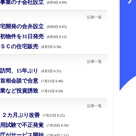
事業の子会社設立
(8月4日 6:09)
記事一覧
宅開発の合弁設立
(8月6日 6:05)
初物件を31日発売
(8月4日 6:12)
ＳＣの住宅販売
(8月3日 6:36)
記事一覧
訪問、15年ぶり
(8月3日 6:31)
首相会談で合意
(7月21日 6:46)
業など投資誘致
(7月15日 6:58)
記事一覧
、２カ月ぶり改善
(7月22日 6:22)
採用試験で不正発覚
(7月20日 6:59)
庁がサービス開始
(7月16日 7:11)