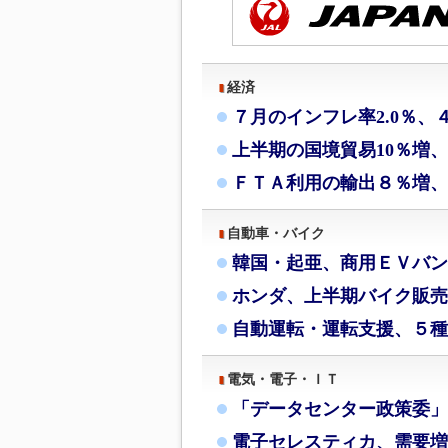
経済
７月のインフレ率2.0％、
上半期の国境貿易10％増
ＦＴＡ利用の輸出８％増、
自動車・バイク
韓国・起亜、商用ＥＶバン
ホンダ、上半期バイク販売
自動運転・運転支援、５種
電気・電子・ＩＴ
「データセンター政策委」
電子セレスティカ、需要増