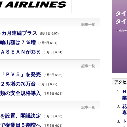
記事一覧
４カ月連続プラス
(8月6日 6:07)
、輸出額は７％増
(8月6日 6:04)
ＡＳＥＡＮが33％
(8月6日 6:04)
記事一覧
「ＰＶ５」を発売
(8月6日 6:06)
アクセ
２％増の76万台
(8月5日 6:25)
Ｈ
類の安全規格導入
(8月5日 6:24)
業
花
記事一覧
専
を設置、閣議決定
(8月6日 6:08)
ト
で従業員５割増へ
(8月5日 6:24)