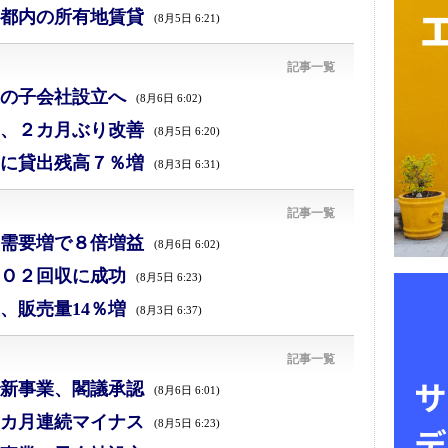
都内の所有地賃貸
(8月5日 6:21)
記事一覧
の子会社設立へ
(8月6日 6:02)
、２カ月ぶり改善
(8月5日 6:20)
に貸出残高７％増
(8月3日 6:31)
記事一覧
需要増で８倍増益
(8月6日 6:02)
Ｏ２回収に成功
(8月5日 6:23)
、販売量14％増
(8月3日 6:37)
記事一覧
新事業、閣議承認
(8月6日 6:01)
カ月連続マイナス
(8月5日 6:23)