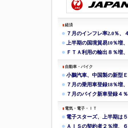
経済
７月のインフレ率2.0％、
上半期の国境貿易10％増
ＦＴＡ利用の輸出８％増、
自動車・バイク
小鵬汽車、中国製の新型Ｅ
７月の乗用車登録18％増、
７月のバイク新車登録４％
電気・電子・ＩＴ
電子スターズ、上半期は５
ＡＩＳの契約者２％増、６月