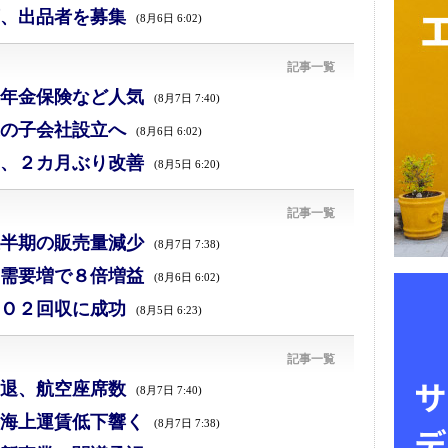
、出品者を募集
(8月6日 6:02)
記事一覧
年金保険など人気
(8月7日 7:40)
の子会社設立へ
(8月6日 6:02)
、２カ月ぶり改善
(8月5日 6:20)
記事一覧
半期の販売量減少
(8月7日 7:38)
需要増で８倍増益
(8月6日 6:02)
Ｏ２回収に成功
(8月5日 6:23)
記事一覧
退、航空座席数
(8月7日 7:40)
海上運賃低下響く
(8月7日 7:38)