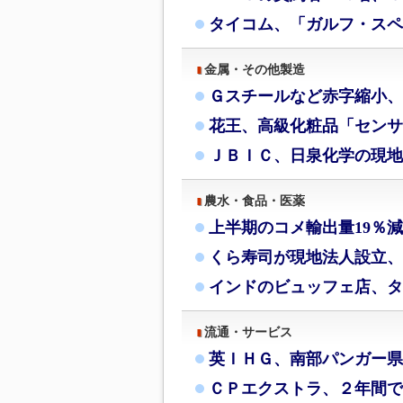
タイコム、「ガルフ・スペ
金属・その他製造
Ｇスチールなど赤字縮小、
花王、高級化粧品「センサ
ＪＢＩＣ、日泉化学の現地
農水・食品・医薬
上半期のコメ輸出量19％
くら寿司が現地法人設立、
インドのビュッフェ店、タ
流通・サービス
英ＩＨＧ、南部パンガー県
ＣＰエクストラ、２年間で