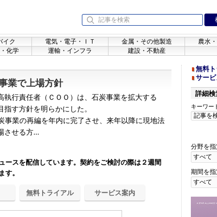
バイク
電気・電子・ＩＴ
金属・その他製造
農水・
・化学
運輸・インフラ
建設・不動産
無料ト
サービ
事業で上場方針
詳細検
高執行責任者（ＣＯＯ）は、石炭事業を拡大する
キーワー
目指す方針を明らかにした。
炭事業の再編を年内に完了させ、来年以降に現地法
せる方...
分野を指
ュースを配信しています。契約をご検討の際は２週間
期間を指
ます。
無料トライアル
サービス案内