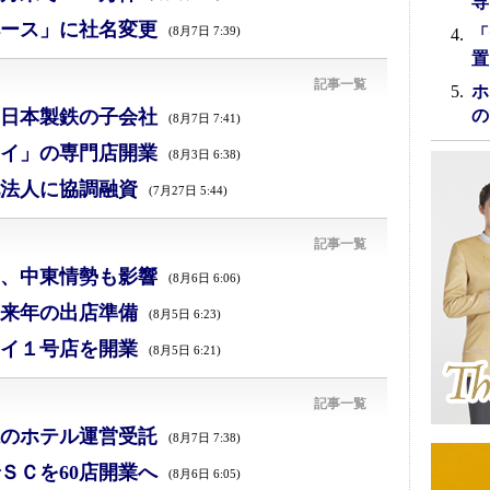
専
ース」に社名変更
(8月7日 7:39)
「
置
記事一覧
ホ
日本製鉄の子会社
の
(8月7日 7:41)
イ」の専門店開業
(8月3日 6:38)
法人に協調融資
(7月27日 5:44)
記事一覧
減、中東情勢も影響
(8月6日 6:06)
来年の出店準備
(8月5日 6:23)
イ１号店を開業
(8月5日 6:21)
記事一覧
のホテル運営受託
(8月7日 7:38)
ＳＣを60店開業へ
(8月6日 6:05)