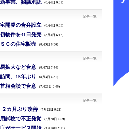
新事業、閣議承認
(8月6日 6:01)
記事一覧
宅開発の合弁設立
(8月6日 6:05)
初物件を31日発売
(8月4日 6:12)
ＳＣの住宅販売
(8月3日 6:36)
記事一覧
易拡大など合意
(8月7日 7:44)
訪問、15年ぶり
(8月3日 6:31)
首相会談で合意
(7月21日 6:46)
記事一覧
、２カ月ぶり改善
(7月22日 6:22)
採用試験で不正発覚
(7月20日 6:59)
庁がサービス開始
(7月16日 7:11)