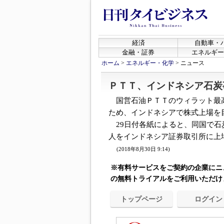
経済
自動車・
金融・証券
エネルギー
ホーム
>
エネルギー・化学
>
ニュース
ＰＴＴ、インドネシア石炭
国営石油ＰＴＴのウィラット最
ため、インドネシアで株式上場を
29日付各紙によると、同国で石
人をインドネシア証券取引所に上場さ
(2018年8月30日 9:14)
※有料サービスをご契約の企業にニ
の無料トライアルをご利用いただけ
トップページ
ログイン