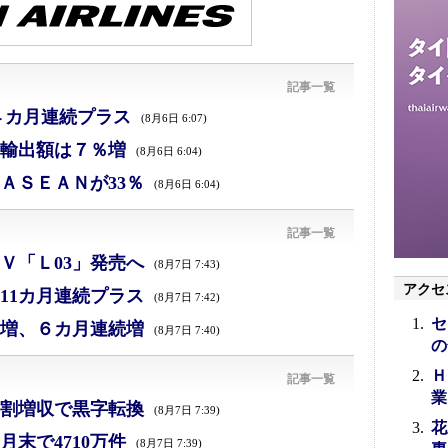
記事一覧
４カ月連続プラス
(8月6日 6:07)
、輸出額は７％増
(8月6日 6:04)
ＡＳＥＡＮが33％
(8月6日 6:04)
記事一覧
Ｖ「Ｌ03」発売へ
(8月7日 7:43)
アクセ
11カ月連続プラス
(8月7日 7:42)
セ
増、６カ月連続増
(8月7日 7:40)
の
Ｈ
記事一覧
業
割増収で黒字転換
(8月7日 7:39)
花
末で4710万件
(8月7日 7:39)