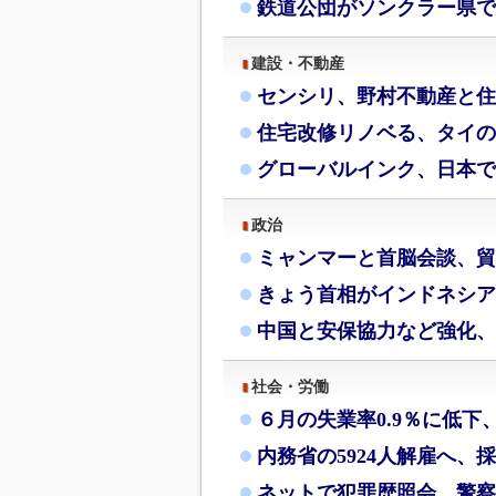
鉄道公団がソンクラー県で
建設・不動産
センシリ、野村不動産と住
住宅改修リノベる、タイの
グローバルインク、日本で
政治
ミャンマーと首脳会談、貿
きょう首相がインドネシア
中国と安保協力など強化、
社会・労働
６月の失業率0.9％に低下
内務省の5924人解雇へ、
ネットで犯罪歴照会、警察