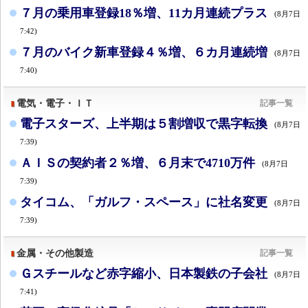
７月の乗用車登録18％増、11カ月連続プラス
(8月7日
7:42)
７月のバイク新車登録４％増、６カ月連続増
(8月7日
7:40)
電気・電子・ＩＴ
記事一覧
電子スターズ、上半期は５割増収で黒字転換
(8月7日
7:39)
ＡＩＳの契約者２％増、６月末で4710万件
(8月7日
7:39)
タイコム、「ガルフ・スペース」に社名変更
(8月7日
7:39)
金属・その他製造
記事一覧
Ｇスチールなど赤字縮小、日本製鉄の子会社
(8月7日
7:41)