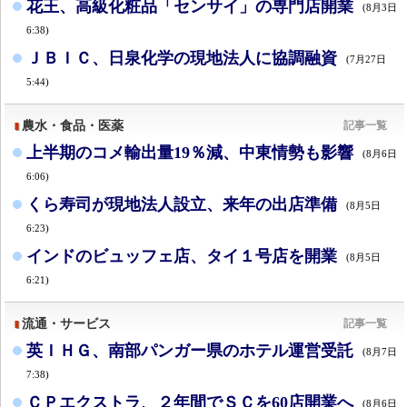
花王、高級化粧品「センサイ」の専門店開業
(8月3日
6:38)
ＪＢＩＣ、日泉化学の現地法人に協調融資
(7月27日
5:44)
農水・食品・医薬
記事一覧
上半期のコメ輸出量19％減、中東情勢も影響
(8月6日
6:06)
くら寿司が現地法人設立、来年の出店準備
(8月5日
6:23)
インドのビュッフェ店、タイ１号店を開業
(8月5日
6:21)
流通・サービス
記事一覧
英ＩＨＧ、南部パンガー県のホテル運営受託
(8月7日
7:38)
ＣＰエクストラ、２年間でＳＣを60店開業へ
(8月6日