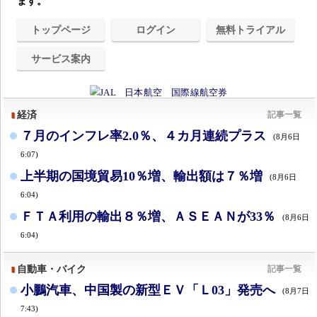
ます。
トップページ
ログイン
無料トライアル
サービス案内
経済
記事一覧
７月のインフレ率2.0％、４カ月連続プラス
(8月6日
6:07)
上半期の国境貿易10％増、輸出額は７％増
(8月6日
6:04)
ＦＴＡ利用の輸出８％増、ＡＳＥＡＮが33％
(8月6日
6:04)
自動車・バイク
記事一覧
小鵬汽車、中国製の新型ＥＶ「Ｌ03」発売へ
(8月7日
7:43)