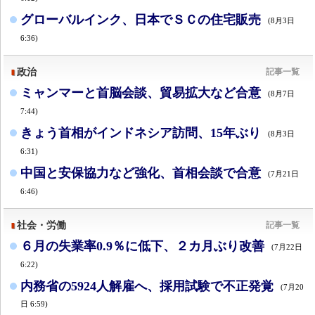
グローバルインク、日本でＳＣの住宅販売
(8月3日
6:36)
政治
記事一覧
ミャンマーと首脳会談、貿易拡大など合意
(8月7日
7:44)
きょう首相がインドネシア訪問、15年ぶり
(8月3日
6:31)
中国と安保協力など強化、首相会談で合意
(7月21日
6:46)
社会・労働
記事一覧
６月の失業率0.9％に低下、２カ月ぶり改善
(7月22日
6:22)
内務省の5924人解雇へ、採用試験で不正発覚
(7月20
日 6:59)