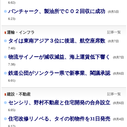
6:02)
バンチャーク、製油所でＣＯ２回収に成功
(8月5日
6:23)
運輸・インフラ
記事一覧
タイは東南アジア３位に後退、航空座席数
(8月7日
7:40)
物流サイノーが減収減益、海上運賃低下響く
(8月7日
7:38)
鉄道公団がソンクラー県で新事業、閣議承認
(8月6日
6:01)
建設・不動産
記事一覧
センシリ、野村不動産と住宅開発の合弁設立
(8月6日
6:05)
住宅改修リノベる、タイの初物件を31日発売
(8月4日
6:12)