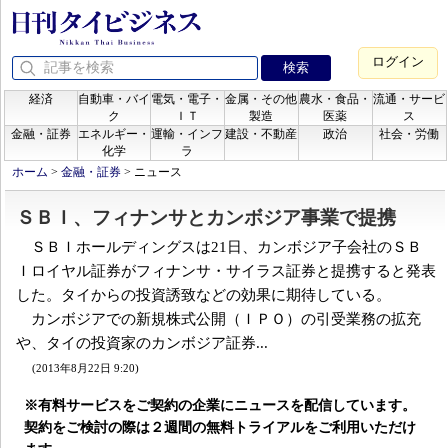
ログイン
経済
自動車・バイ
電気・電子・
金属・その他
農水・食品・
流通・サービ
ク
ＩＴ
製造
医薬
ス
金融・証券
エネルギー・
運輸・インフ
建設・不動産
政治
社会・労働
化学
ラ
ホーム
>
金融・証券
>
ニュース
ＳＢＩ、フィナンサとカンボジア事業で提携
ＳＢＩホールディングスは21日、カンボジア子会社のＳＢ
Ｉロイヤル証券がフィナンサ・サイラス証券と提携すると発表
した。タイからの投資誘致などの効果に期待している。
カンボジアでの新規株式公開（ＩＰＯ）の引受業務の拡充
や、タイの投資家のカンボジア証券...
(2013年8月22日 9:20)
※有料サービスをご契約の企業にニュースを配信しています。
契約をご検討の際は２週間の無料トライアルをご利用いただけ