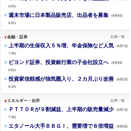
6:05)
週末市場に日本製品販売店、出品者を募集
(8月6日
6:02)
金融・証券
記事一覧
上半期の生保収入５％増、年金保険など人気
(8月7日
7:40)
ビヨンド証券、投資銀行業の子会社設立へ
(8月6日
6:02)
投資家信頼感が強気圏入り、２カ月ぶり改善
(8月5日
6:20)
エネルギー・化学
記事一覧
ＰＴＴＯＲが９割減益、上半期の販売量減少
(8月7日
7:38)
エタノール大手ＢＢＧＩ、需要増で８倍増益
(8月6日