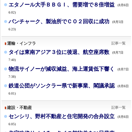
エタノール大手ＢＢＧＩ、需要増で８倍増益
(8月6日
6:02)
バンチャーク、製油所でＣＯ２回収に成功
(8月5日
6:23)
運輸・インフラ
記事一覧
タイは東南アジア３位に後退、航空座席数
(8月7日
7:40)
物流サイノーが減収減益、海上運賃低下響く
(8月7日
7:38)
鉄道公団がソンクラー県で新事業、閣議承認
(8月6日
6:01)
建設・不動産
記事一覧
センシリ、野村不動産と住宅開発の合弁設立
(8月6日
6:05)