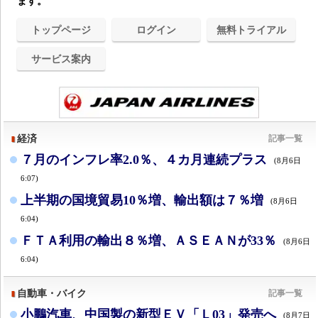
ます。
トップページ
ログイン
無料トライアル
サービス案内
経済
記事一覧
７月のインフレ率2.0％、４カ月連続プラス
(8月6日
6:07)
上半期の国境貿易10％増、輸出額は７％増
(8月6日
6:04)
ＦＴＡ利用の輸出８％増、ＡＳＥＡＮが33％
(8月6日
6:04)
自動車・バイク
記事一覧
小鵬汽車、中国製の新型ＥＶ「Ｌ03」発売へ
(8月7日