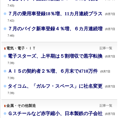
7:43)
７月の乗用車登録18％増、11カ月連続プラス
(8月7日
7:42)
７月のバイク新車登録４％増、６カ月連続増
(8月7日
7:40)
電気・電子・ＩＴ
記事一覧
電子スターズ、上半期は５割増収で黒字転換
(8月7日
7:39)
ＡＩＳの契約者２％増、６月末で4710万件
(8月7日
7:39)
タイコム、「ガルフ・スペース」に社名変更
(8月7日
7:39)
金属・その他製造
記事一覧
Ｇスチールなど赤字縮小、日本製鉄の子会社
(8月7日