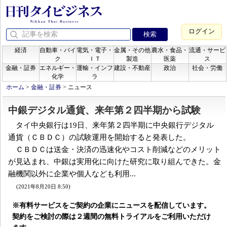
ログイン
経済
自動車・バイ
電気・電子・
金属・その他
農水・食品・
流通・サービ
ク
ＩＴ
製造
医薬
ス
金融・証券
エネルギー・
運輸・インフ
建設・不動産
政治
社会・労働
化学
ラ
ホーム
>
金融・証券
>
ニュース
中銀デジタル通貨、来年第２四半期から試験
タイ中央銀行は19日、来年第２四半期に中央銀行デジタル
通貨（ＣＢＤＣ）の試験運用を開始すると発表した。
ＣＢＤＣは送金・決済の迅速化やコスト削減などのメリット
が見込まれ、中銀は実用化に向けた研究に取り組んできた。金
融機関以外に企業や個人なども利用...
(2021年8月20日 8:50)
※有料サービスをご契約の企業にニュースを配信しています。
契約をご検討の際は２週間の無料トライアルをご利用いただけ