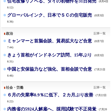
住宅改修リノベる、タイの初物件を31日発売
(8月4日
6:12)
グローバルインク、日本でＳＣの住宅販売
(8月3日
6:36)
政治
記事一覧
ミャンマーと首脳会談、貿易拡大など合意
(8月7日
7:44)
きょう首相がインドネシア訪問、15年ぶり
(8月3日
6:31)
中国と安保協力など強化、首相会談で合意
(7月21日
6:46)
社会・労働
記事一覧
６月の失業率0.9％に低下、２カ月ぶり改善
(7月22日
6:22)
内務省の5924人解雇へ、採用試験で不正発覚
(7月20