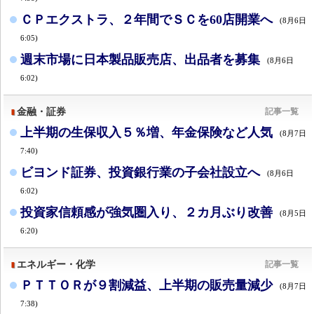
ＣＰエクストラ、２年間でＳＣを60店開業へ
(8月6日
6:05)
週末市場に日本製品販売店、出品者を募集
(8月6日
6:02)
金融・証券
記事一覧
上半期の生保収入５％増、年金保険など人気
(8月7日
7:40)
ビヨンド証券、投資銀行業の子会社設立へ
(8月6日
6:02)
投資家信頼感が強気圏入り、２カ月ぶり改善
(8月5日
6:20)
エネルギー・化学
記事一覧
ＰＴＴＯＲが９割減益、上半期の販売量減少
(8月7日
7:38)