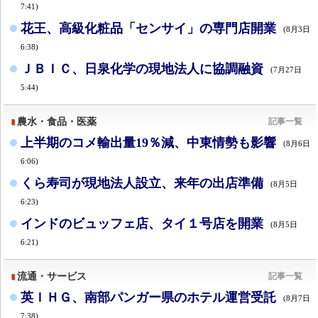
7:41)
花王、高級化粧品「センサイ」の専門店開業
(8月3日
6:38)
ＪＢＩＣ、日泉化学の現地法人に協調融資
(7月27日
5:44)
農水・食品・医薬
記事一覧
上半期のコメ輸出量19％減、中東情勢も影響
(8月6日
6:06)
くら寿司が現地法人設立、来年の出店準備
(8月5日
6:23)
インドのビュッフェ店、タイ１号店を開業
(8月5日
6:21)
流通・サービス
記事一覧
英ＩＨＧ、南部パンガー県のホテル運営受託
(8月7日
7:38)