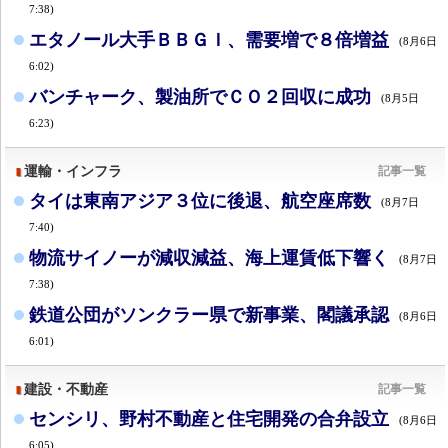
7:38)
エタノール大手ＢＢＧＩ、需要増で８倍増益
(8月6日
6:02)
バンチャーク、製油所でＣＯ２回収に成功
(8月5日
6:23)
運輸・インフラ
記事一覧
タイは東南アジア３位に後退、航空座席数
(8月7日
7:40)
物流サイノーが減収減益、海上運賃低下響く
(8月7日
7:38)
鉄道公団がソンクラー県で新事業、閣議承認
(8月6日
6:01)
建設・不動産
記事一覧
センシリ、野村不動産と住宅開発の合弁設立
(8月6日
6:05)