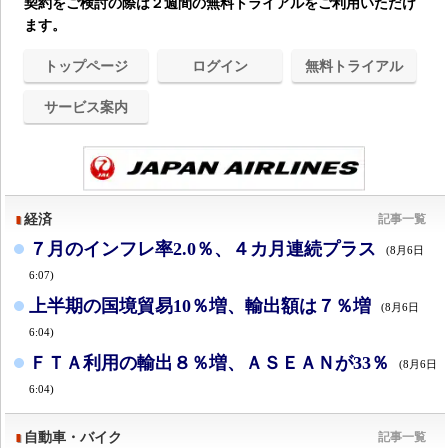
契約をご検討の際は２週間の無料トライアルをご利用いただけ
ます。
トップページ
ログイン
無料トライアル
サービス案内
経済
記事一覧
７月のインフレ率2.0％、４カ月連続プラス
(8月6日
6:07)
上半期の国境貿易10％増、輸出額は７％増
(8月6日
6:04)
ＦＴＡ利用の輸出８％増、ＡＳＥＡＮが33％
(8月6日
6:04)
自動車・バイク
記事一覧