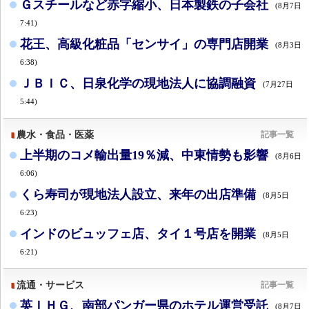
Ｇスチールなど赤字縮小、日本製鉄の子会社
(8月7日
7:41)
花王、高級化粧品「センサイ」の専門店開業
(8月3日
6:38)
ＪＢＩＣ、日泉化学の現地法人に協調融資
(7月27日
5:44)
農水・食品・医薬
記事一覧
上半期のコメ輸出量19％減、中東情勢も影響
(8月6日
6:06)
くら寿司が現地法人設立、来年の出店準備
(8月5日
6:23)
インドのビュッフェ店、タイ１号店を開業
(8月5日
6:21)
流通・サービス
記事一覧
英ＩＨＧ、南部パンガー県のホテル運営受託
(8月7日