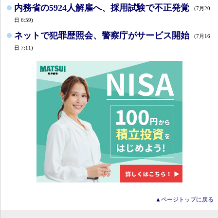
内務省の5924人解雇へ、採用試験で不正発覚
(7月20
日 6:59)
ネットで犯罪歴照会、警察庁がサービス開始
(7月16
日 7:11)
▲ページトップに戻る