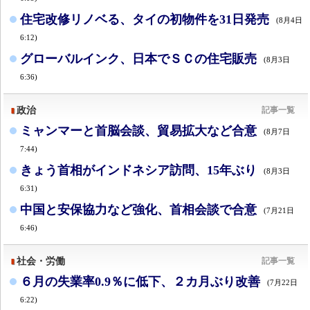
住宅改修リノベる、タイの初物件を31日発売
(8月4日
6:12)
グローバルインク、日本でＳＣの住宅販売
(8月3日
6:36)
政治
記事一覧
ミャンマーと首脳会談、貿易拡大など合意
(8月7日
7:44)
きょう首相がインドネシア訪問、15年ぶり
(8月3日
6:31)
中国と安保協力など強化、首相会談で合意
(7月21日
6:46)
社会・労働
記事一覧
６月の失業率0.9％に低下、２カ月ぶり改善
(7月22日
6:22)