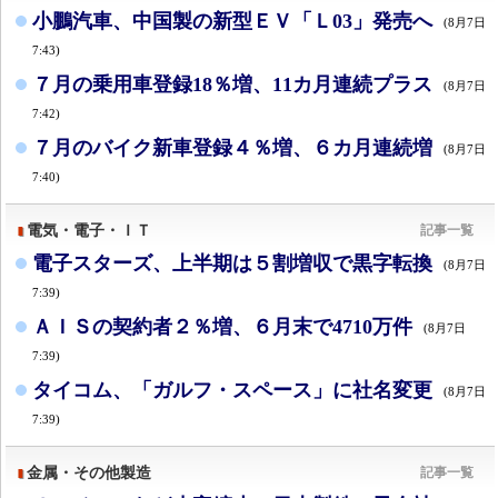
小鵬汽車、中国製の新型ＥＶ「Ｌ03」発売へ
(8月7日
7:43)
７月の乗用車登録18％増、11カ月連続プラス
(8月7日
7:42)
７月のバイク新車登録４％増、６カ月連続増
(8月7日
7:40)
電気・電子・ＩＴ
記事一覧
電子スターズ、上半期は５割増収で黒字転換
(8月7日
7:39)
ＡＩＳの契約者２％増、６月末で4710万件
(8月7日
7:39)
タイコム、「ガルフ・スペース」に社名変更
(8月7日
7:39)
金属・その他製造
記事一覧