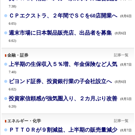
7:38)
ＣＰエクストラ、２年間でＳＣを60店開業へ
(8月6日
6:05)
週末市場に日本製品販売店、出品者を募集
(8月6日
6:02)
金融・証券
記事一覧
上半期の生保収入５％増、年金保険など人気
(8月7日
7:40)
ビヨンド証券、投資銀行業の子会社設立へ
(8月6日
6:02)
投資家信頼感が強気圏入り、２カ月ぶり改善
(8月5日
6:20)
エネルギー・化学
記事一覧
ＰＴＴＯＲが９割減益、上半期の販売量減少
(8月7日