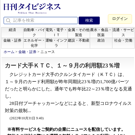
ログイン
経済
自動車・バイ
電気・電子・
金属・その他
農水・食品・
流通・サービ
ク
ＩＴ
製造
医薬
ス
金融・証券
エネルギー・
運輸・インフ
建設・不動産
政治
社会・労働
化学
ラ
ホーム
>
金融・証券
>
ニュース
カード大手ＫＴＣ、１～９月の利用額23％増
クレジットカード大手のクルンタイカード（ＫＴＣ）は、
１～９月のカード利用額が昨年同期比23％増の1,700億バーツ
だったと明らかにした。通年でも昨年比22～23％増となる見通
し。
28日付プーチャッカーンなどによると、新型コロナウイルス
対策の規制...
(2022年10月31日 9:40)
※有料サービスをご契約の企業にニュースを配信しています。