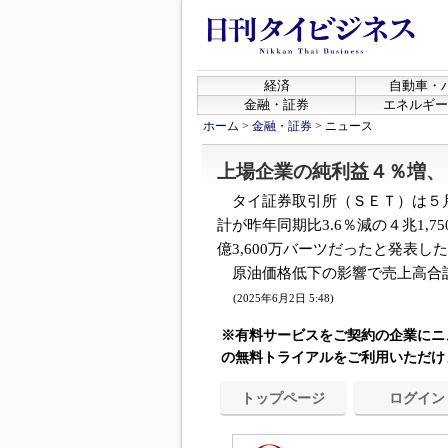
経済
自動車・
金融・証券
エネルギー
ホーム
>
金融・証券
>
ニュース
上場企業の純利益４％増、
タイ証券取引所（ＳＥＴ）は５月
計が昨年同期比3.6％減の４兆1,75
億3,600万バーツだったと発表し
原油価格低下の影響で売上高合計は
(2025年6月2日 5:48)
※有料サービスをご契約の企業にニ
の無料トライアルをご利用いただけ
トップページ
ログイン