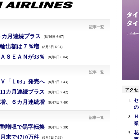
記事一覧
４カ月連続プラス
(8月6日 6:07)
、輸出額は７％増
(8月6日 6:04)
ＡＳＥＡＮが33％
(8月6日 6:04)
記事一覧
Ｖ「Ｌ03」発売へ
(8月7日 7:43)
アクセ
11カ月連続プラス
(8月7日 7:42)
セ
増、６カ月連続増
(8月7日 7:40)
の
Ｈ
記事一覧
業
割増収で黒字転換
(8月7日 7:39)
花
末で4710万件
(8月7日 7:39)