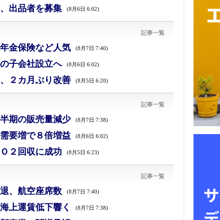
、出品者を募集
(8月6日 6:02)
記事一覧
年金保険など人気
(8月7日 7:40)
の子会社設立へ
(8月6日 6:02)
、２カ月ぶり改善
(8月5日 6:20)
記事一覧
半期の販売量減少
(8月7日 7:38)
需要増で８倍増益
(8月6日 6:02)
Ｏ２回収に成功
(8月5日 6:23)
記事一覧
退、航空座席数
(8月7日 7:40)
海上運賃低下響く
(8月7日 7:38)