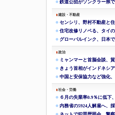
鉄道公団がソンクラー県で
建設・不動産
センシリ、野村不動産と住
住宅改修リノベる、タイの
グローバルインク、日本で
政治
ミャンマーと首脳会談、貿
きょう首相がインドネシア
中国と安保協力など強化、
社会・労働
６月の失業率0.9％に低下
内務省の5924人解雇へ、
ネットで犯罪歴照会、警察