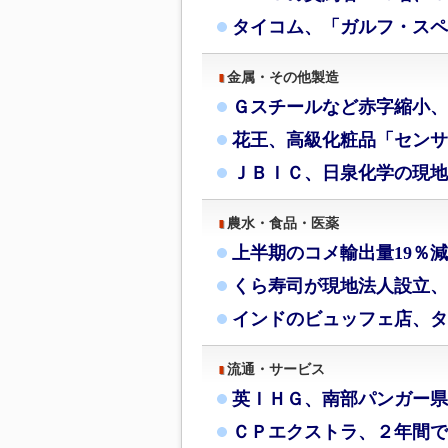
タイコム、「ガルフ・スペ
金属・その他製造
Ｇスチールなど赤字縮小、
花王、高級化粧品「センサ
ＪＢＩＣ、日泉化学の現地
農水・食品・医薬
上半期のコメ輸出量19％
くら寿司が現地法人設立、
インドのビュッフェ店、タ
流通・サービス
英ＩＨＧ、南部パンガー県
ＣＰエクストラ、２年間で