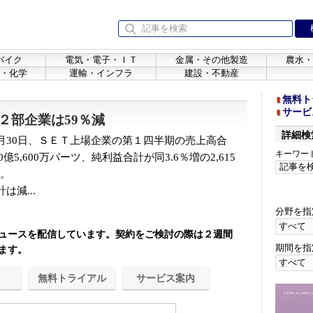
バイク
電気・電子・ＩＴ
金属・その他製造
農水・
・化学
運輸・インフラ
建設・不動産
無料ト
サービ
２部企業は59％減
詳細検
30日、ＳＥＴ上場企業の第１四半期の売上高合
キーワー
0億5,600万バーツ、純利益合計が同3.6％増の2,615
た。
減...
分野を指
ュースを配信しています。契約をご検討の際は２週間
期間を指
ます。
無料トライアル
サービス案内