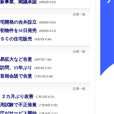
新事業、閣議承認
(8月6日 6:01)
記事一覧
宅開発の合弁設立
(8月6日 6:05)
初物件を31日発売
(8月4日 6:12)
ＳＣの住宅販売
(8月3日 6:36)
記事一覧
易拡大など合意
(8月7日 7:44)
訪問、15年ぶり
(8月3日 6:31)
首相会談で合意
(7月21日 6:46)
記事一覧
、２カ月ぶり改善
(7月22日 6:22)
採用試験で不正発覚
(7月20日 6:59)
庁がサービス開始
(7月16日 7:11)