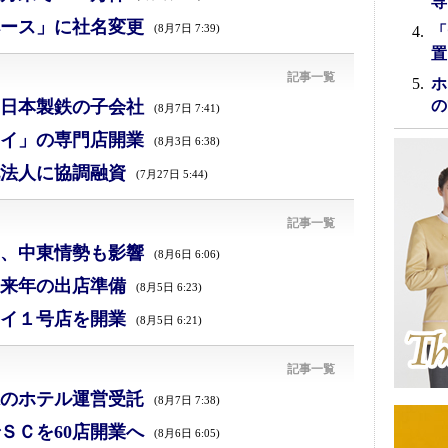
専
ース」に社名変更
(8月7日 7:39)
「
置
記事一覧
ホ
日本製鉄の子会社
の
(8月7日 7:41)
イ」の専門店開業
(8月3日 6:38)
法人に協調融資
(7月27日 5:44)
記事一覧
減、中東情勢も影響
(8月6日 6:06)
来年の出店準備
(8月5日 6:23)
イ１号店を開業
(8月5日 6:21)
記事一覧
のホテル運営受託
(8月7日 7:38)
ＳＣを60店開業へ
(8月6日 6:05)