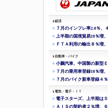
経済
７月のインフレ率2.0％、
上半期の国境貿易10％増
ＦＴＡ利用の輸出８％増、
自動車・バイク
小鵬汽車、中国製の新型Ｅ
７月の乗用車登録18％増、
７月のバイク新車登録４％
電気・電子・ＩＴ
電子スターズ、上半期は５
ＡＩＳの契約者２％増、６月