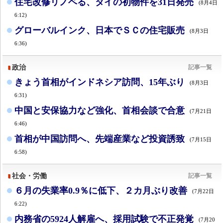
住宅改修リノベる、タイの初物件を31日発売
(8月4日
6:12)
グローバルインク、日本でＳＣの住宅販売
(8月3日
6:36)
政治
記事一覧
きょう首相がインドネシア訪問、15年ぶり
(8月3日
6:31)
中国と安保協力など強化、首相会談で合意
(7月21日
6:46)
首相が中国訪問へ、先端産業など投資誘致
(7月15日
6:58)
社会・労働
記事一覧
６月の失業率0.9％に低下、２カ月ぶり改善
(7月22日
6:22)
内務省の5924人解雇へ、採用試験で不正発覚
(7月20