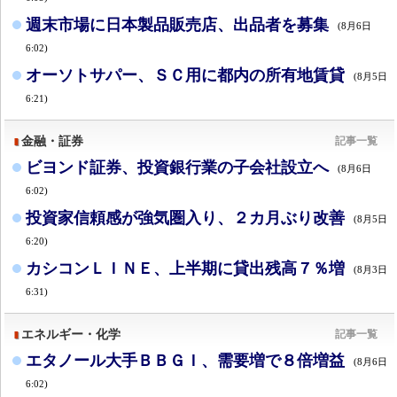
週末市場に日本製品販売店、出品者を募集
(8月6日
6:02)
オーソトサパー、ＳＣ用に都内の所有地賃貸
(8月5日
6:21)
金融・証券
記事一覧
ビヨンド証券、投資銀行業の子会社設立へ
(8月6日
6:02)
投資家信頼感が強気圏入り、２カ月ぶり改善
(8月5日
6:20)
カシコンＬＩＮＥ、上半期に貸出残高７％増
(8月3日
6:31)
エネルギー・化学
記事一覧
エタノール大手ＢＢＧＩ、需要増で８倍増益
(8月6日
6:02)