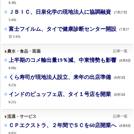
6:38)
ＪＢＩＣ、日泉化学の現地法人に協調融資
(7月27日
5:44)
富士フイルム、タイで健康診断センター開設
(7月27
日 5:43)
農水・食品・医薬
記事一覧
上半期のコメ輸出量19％減、中東情勢も影響
(8月6日
6:06)
くら寿司が現地法人設立、来年の出店準備
(8月5日
6:23)
インドのビュッフェ店、タイ１号店を開業
(8月5日
6:21)
流通・サービス
記事一覧
ＣＰエクストラ、２年間でＳＣを60店開業へ
(8月6日
6:05)