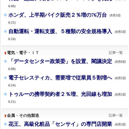
6:06)
ホンダ、上半期バイク販売２％増の76万台
(8月5日
6:25)
自動運転・運転支援、５種類の安全規格導入
(8月5日
6:24)
電気・電子・ＩＴ
記事一覧
「データセンター政策委」を設置、閣議決定
(8月6日
6:08)
電子セレスティカ、需要増で従業員５割増へ
(8月5日
6:24)
トゥルーの携帯契約者２％増、光回線も増加
(8月5日
6:21)
金属・その他製造
記事一覧
花王、高級化粧品「センサイ」の専門店開業
(8月3日