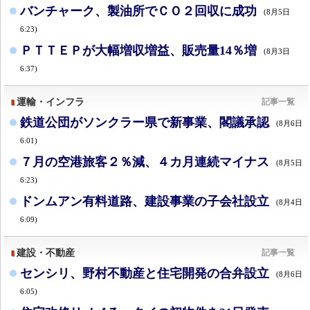
バンチャーク、製油所でＣＯ２回収に成功
(8月5日
6:23)
ＰＴＴＥＰが大幅増収増益、販売量14％増
(8月3日
6:37)
運輸・インフラ
記事一覧
鉄道公団がソンクラー県で新事業、閣議承認
(8月6日
6:01)
７月の空港旅客２％減、４カ月連続マイナス
(8月5日
6:23)
ドンムアン有料道路、建設事業の子会社設立
(8月4日
6:09)
建設・不動産
記事一覧
センシリ、野村不動産と住宅開発の合弁設立
(8月6日
6:05)