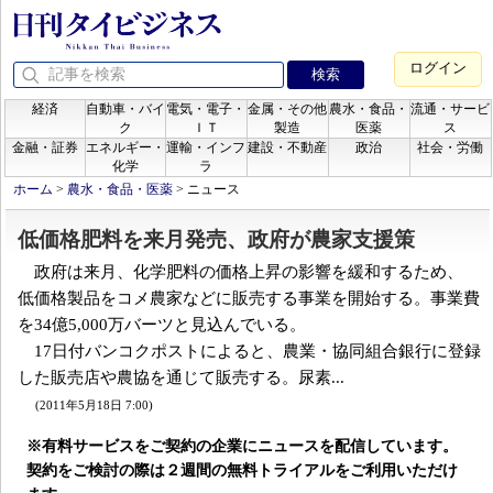
ログイン
経済
自動車・バイ
電気・電子・
金属・その他
農水・食品・
流通・サービ
ク
ＩＴ
製造
医薬
ス
金融・証券
エネルギー・
運輸・インフ
建設・不動産
政治
社会・労働
化学
ラ
ホーム
>
農水・食品・医薬
>
ニュース
低価格肥料を来月発売、政府が農家支援策
政府は来月、化学肥料の価格上昇の影響を緩和するため、
低価格製品をコメ農家などに販売する事業を開始する。事業費
を34億5,000万バーツと見込んでいる。
17日付バンコクポストによると、農業・協同組合銀行に登録
した販売店や農協を通じて販売する。尿素...
(2011年5月18日 7:00)
※有料サービスをご契約の企業にニュースを配信しています。
契約をご検討の際は２週間の無料トライアルをご利用いただけ