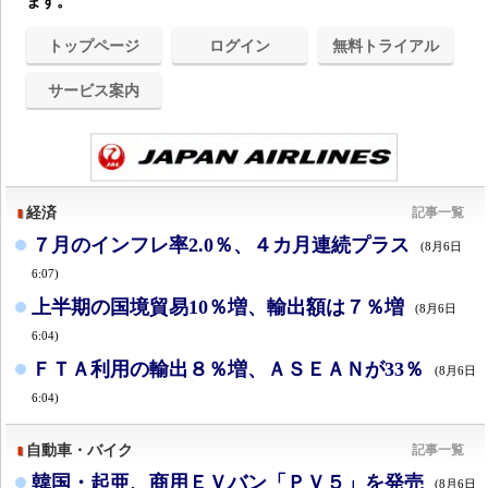
ます。
トップページ
ログイン
無料トライアル
サービス案内
経済
記事一覧
７月のインフレ率2.0％、４カ月連続プラス
(8月6日
6:07)
上半期の国境貿易10％増、輸出額は７％増
(8月6日
6:04)
ＦＴＡ利用の輸出８％増、ＡＳＥＡＮが33％
(8月6日
6:04)
自動車・バイク
記事一覧
韓国・起亜、商用ＥＶバン「ＰＶ５」を発売
(8月6日