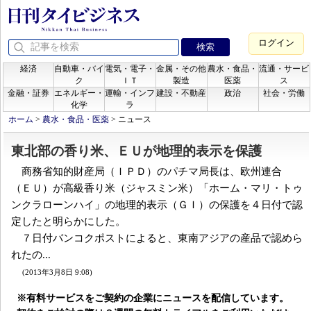
ログイン
経済
自動車・バイ
電気・電子・
金属・その他
農水・食品・
流通・サービ
ク
ＩＴ
製造
医薬
ス
金融・証券
エネルギー・
運輸・インフ
建設・不動産
政治
社会・労働
化学
ラ
ホーム
>
農水・食品・医薬
>
ニュース
東北部の香り米、ＥＵが地理的表示を保護
商務省知的財産局（ＩＰＤ）のパチマ局長は、欧州連合
（ＥＵ）が高級香り米（ジャスミン米）「ホーム・マリ・トゥ
ンクラローンハイ」の地理的表示（ＧＩ）の保護を４日付で認
定したと明らかにした。
７日付バンコクポストによると、東南アジアの産品で認めら
れたの...
(2013年3月8日 9:08)
※有料サービスをご契約の企業にニュースを配信しています。