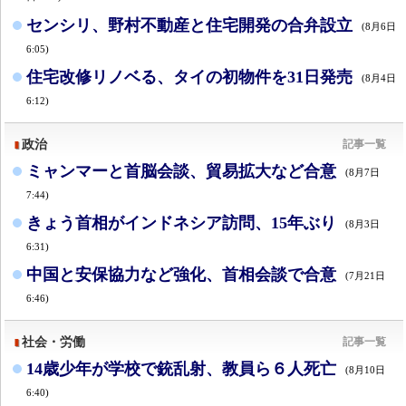
センシリ、野村不動産と住宅開発の合弁設立
(8月6日
6:05)
住宅改修リノベる、タイの初物件を31日発売
(8月4日
6:12)
政治
記事一覧
ミャンマーと首脳会談、貿易拡大など合意
(8月7日
7:44)
きょう首相がインドネシア訪問、15年ぶり
(8月3日
6:31)
中国と安保協力など強化、首相会談で合意
(7月21日
6:46)
社会・労働
記事一覧
14歳少年が学校で銃乱射、教員ら６人死亡
(8月10日
6:40)