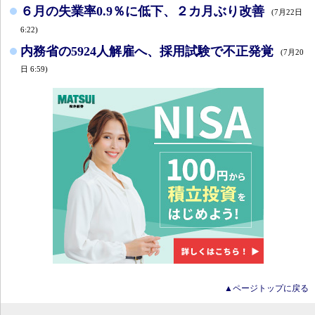
６月の失業率0.9％に低下、２カ月ぶり改善
(7月22日
6:22)
内務省の5924人解雇へ、採用試験で不正発覚
(7月20
日 6:59)
▲ページトップに戻る