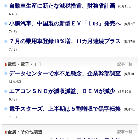
自動車生産に新たな減税措置、財務省計画
(8月10日
6:45)
小鵬汽車、中国製の新型ＥＶ「Ｌ03」発売へ
(8月7日
7:43)
７月の乗用車登録18％増、11カ月連続プラス
(8月7日
7:42)
電気・電子・ＩＴ
記事一覧
データセンターで水不足懸念、企業幹部調査
(8月10
日 6:42)
エアコンＳＮＣが減収減益、ＯＥＭが減少
(8月10日
6:42)
電子スターズ、上半期は５割増収で黒字転換
(8月7日
7:39)
金属・その他製造
記事一覧