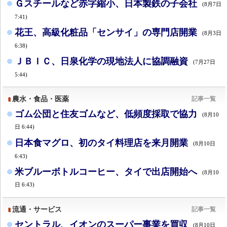
Ｇスチールなど赤字縮小、日本製鉄の子会社
(8月7日
7:41)
花王、高級化粧品「センサイ」の専門店開業
(8月3日
6:38)
ＪＢＩＣ、日泉化学の現地法人に協調融資
(7月27日
5:44)
農水・食品・医薬
記事一覧
ゴム公団と住友ゴムなど、低頻度採取で協力
(8月10
日 6:44)
日本食マグロ、初のタイ料理店を来月開業
(8月10日
6:43)
米ブルーボトルコーヒー、タイで出店開始へ
(8月10
日 6:43)
流通・サービス
記事一覧
セントラル、イオンのスーパー事業を買収
(8月10日