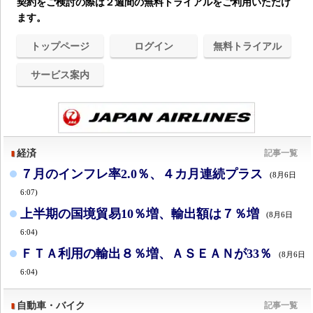
契約をご検討の際は２週間の無料トライアルをご利用いただけ
ます。
トップページ
ログイン
無料トライアル
サービス案内
経済
記事一覧
７月のインフレ率2.0％、４カ月連続プラス
(8月6日
6:07)
上半期の国境貿易10％増、輸出額は７％増
(8月6日
6:04)
ＦＴＡ利用の輸出８％増、ＡＳＥＡＮが33％
(8月6日
6:04)
自動車・バイク
記事一覧