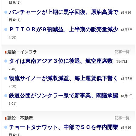
日 6:42)
バンチャークが上期に黒字回復、原油高騰で
(8月10
日 6:41)
ＰＴＴＯＲが９割減益、上半期の販売量減少
(8月7日
7:38)
運輸・インフラ
記事一覧
タイは東南アジア３位に後退、航空座席数
(8月7日
7:40)
物流サイノーが減収減益、海上運賃低下響く
(8月7日
7:38)
鉄道公団がソンクラー県で新事業、閣議承認
(8月6日
6:01)
建設・不動産
記事一覧
チョートタナワット、中部でＳＣを年内開業
(8月10
日 6:41)