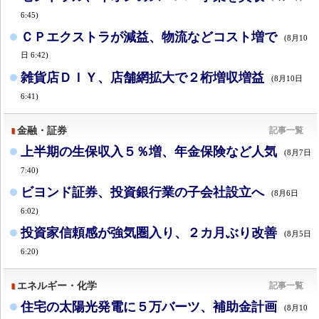
6:45)
ＣＰエクストラが減益、物流などコスト増で
(8月10
日 6:42)
雑貨店ＤＩＹ、店舗網拡大で２桁増収増益
(8月10日
6:41)
金融・証券
記事一覧
上半期の生保収入５％増、年金保険など人気
(8月7日
7:40)
ビヨンド証券、投資銀行業の子会社設立へ
(8月6日
6:02)
投資家信頼感が強気圏入り、２カ月ぶり改善
(8月5日
6:20)
エネルギー・化学
記事一覧
住宅の太陽光発電に５万バーツ、補助金計画
(8月10