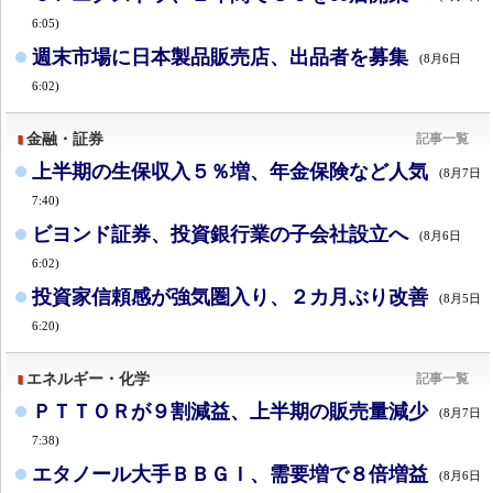
6:05)
週末市場に日本製品販売店、出品者を募集
(8月6日
6:02)
金融・証券
記事一覧
上半期の生保収入５％増、年金保険など人気
(8月7日
7:40)
ビヨンド証券、投資銀行業の子会社設立へ
(8月6日
6:02)
投資家信頼感が強気圏入り、２カ月ぶり改善
(8月5日
6:20)
エネルギー・化学
記事一覧
ＰＴＴＯＲが９割減益、上半期の販売量減少
(8月7日
7:38)
エタノール大手ＢＢＧＩ、需要増で８倍増益
(8月6日