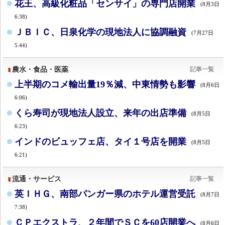
花王、高級化粧品「センサイ」の専門店開業
(8月3日
6:38)
ＪＢＩＣ、日泉化学の現地法人に協調融資
(7月27日
5:44)
農水・食品・医薬
記事一覧
上半期のコメ輸出量19％減、中東情勢も影響
(8月6日
6:06)
くら寿司が現地法人設立、来年の出店準備
(8月5日
6:23)
インドのビュッフェ店、タイ１号店を開業
(8月5日
6:21)
流通・サービス
記事一覧
英ＩＨＧ、南部パンガー県のホテル運営受託
(8月7日
7:38)
ＣＰエクストラ、２年間でＳＣを60店開業へ
(8月6日