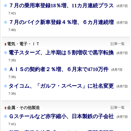
７月の乗用車登録18％増、11カ月連続プラス
(8月7日
7:42)
７月のバイク新車登録４％増、６カ月連続増
(8月7日
7:40)
電気・電子・ＩＴ
記事一覧
電子スターズ、上半期は５割増収で黒字転換
(8月7日
7:39)
ＡＩＳの契約者２％増、６月末で4710万件
(8月7日
7:39)
タイコム、「ガルフ・スペース」に社名変更
(8月7日
7:39)
金属・その他製造
記事一覧
Ｇスチールなど赤字縮小、日本製鉄の子会社
(8月7日
7:41)