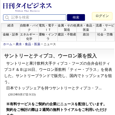
ログイン
経済
自動車・バイ
電気・電子・
金属・その他
農水・食品・
流通・サービ
ク
ＩＴ
製造
医薬
ス
金融・証券
エネルギー・
運輸・インフ
建設・不動産
政治
社会・労働
化学
ラ
ホーム
>
農水・食品・医薬
>
ニュース
サントリーとティプコ、ウーロン茶を投入
サントリーと果汁飲料大手ティプコ・フーズの合弁会社ティ
プコＦ＆Ｂは16日、ウーロン茶飲料「ティー・プラス」を発表
した。サントリーブランドで販売し、国内でトップシェアを狙
う。
日本でトップシェアを持つサントリーとティプコ・フ...
(2013年9月17日 9:53)
※有料サービスをご契約の企業にニュースを配信しています。
契約をご検討の際は２週間の無料トライアルをご利用いただけ