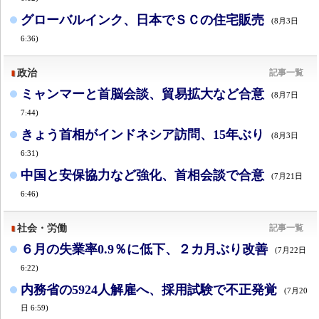
グローバルインク、日本でＳＣの住宅販売
(8月3日
6:36)
政治
記事一覧
ミャンマーと首脳会談、貿易拡大など合意
(8月7日
7:44)
きょう首相がインドネシア訪問、15年ぶり
(8月3日
6:31)
中国と安保協力など強化、首相会談で合意
(7月21日
6:46)
社会・労働
記事一覧
６月の失業率0.9％に低下、２カ月ぶり改善
(7月22日
6:22)
内務省の5924人解雇へ、採用試験で不正発覚
(7月20
日 6:59)