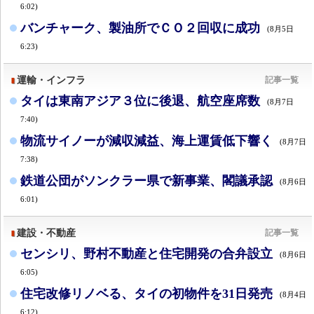
6:02)
バンチャーク、製油所でＣＯ２回収に成功
(8月5日
6:23)
運輸・インフラ
記事一覧
タイは東南アジア３位に後退、航空座席数
(8月7日
7:40)
物流サイノーが減収減益、海上運賃低下響く
(8月7日
7:38)
鉄道公団がソンクラー県で新事業、閣議承認
(8月6日
6:01)
建設・不動産
記事一覧
センシリ、野村不動産と住宅開発の合弁設立
(8月6日
6:05)
住宅改修リノベる、タイの初物件を31日発売
(8月4日
6:12)