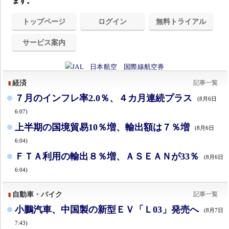
ます。
トップページ
ログイン
無料トライアル
サービス案内
経済
記事一覧
７月のインフレ率2.0％、４カ月連続プラス
(8月6日
6:07)
上半期の国境貿易10％増、輸出額は７％増
(8月6日
6:04)
ＦＴＡ利用の輸出８％増、ＡＳＥＡＮが33％
(8月6日
6:04)
自動車・バイク
記事一覧
小鵬汽車、中国製の新型ＥＶ「Ｌ03」発売へ
(8月7日
7:43)