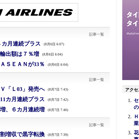
記事一覧
４カ月連続プラス
(8月6日 6:07)
、輸出額は７％増
(8月6日 6:04)
ＡＳＥＡＮが33％
(8月6日 6:04)
記事一覧
Ｖ「Ｌ03」発売へ
アクセ
(8月7日 7:43)
11カ月連続プラス
セ
(8月7日 7:42)
の
増、６カ月連続増
(8月7日 7:40)
Ｈ
業
記事一覧
花
割増収で黒字転換
(8月7日 7:39)