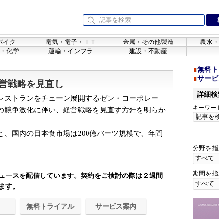
バイク
電気・電子・ＩＴ
金属・その他製造
農水・
・化学
運輸・インフラ
建設・不動産
無料ト
サービ
営戦略を見直し
詳細検
レストランをチェーン展開するゼン・コーポレー
キーワー
の競争激化に伴い、経営戦略を見直す方針を明らか
、国内の日本食市場は200億バーツ規模で、年間
分野を指
期間を指
ュースを配信しています。契約をご検討の際は２週間
ます。
無料トライアル
サービス案内