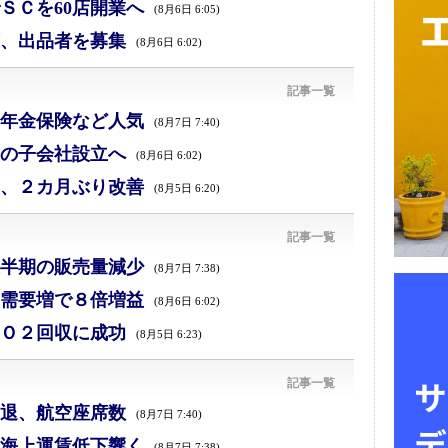
ＳＣを60店開業へ
(8月6日 6:05)
、出品者を募集
(8月6日 6:02)
記事一覧
年金保険など人気
(8月7日 7:40)
の子会社設立へ
(8月6日 6:02)
、２カ月ぶり改善
(8月5日 6:20)
記事一覧
半期の販売量減少
(8月7日 7:38)
需要増で８倍増益
(8月6日 6:02)
Ｏ２回収に成功
(8月5日 6:23)
記事一覧
退、航空座席数
(8月7日 7:40)
海上運賃低下響く
(8月7日 7:38)