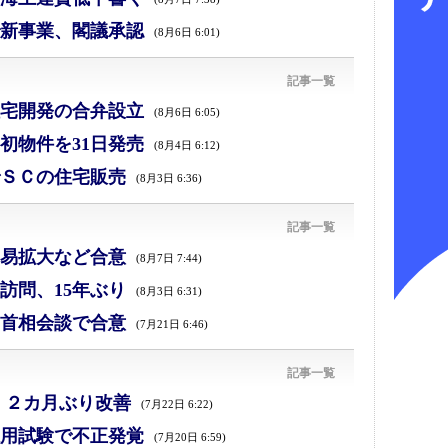
新事業、閣議承認
(8月6日 6:01)
記事一覧
宅開発の合弁設立
(8月6日 6:05)
初物件を31日発売
(8月4日 6:12)
ＳＣの住宅販売
(8月3日 6:36)
記事一覧
易拡大など合意
(8月7日 7:44)
訪問、15年ぶり
(8月3日 6:31)
首相会談で合意
(7月21日 6:46)
記事一覧
、２カ月ぶり改善
(7月22日 6:22)
採用試験で不正発覚
(7月20日 6:59)