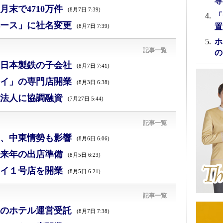
専
末で4710万件
(8月7日 7:39)
「
ース」に社名変更
置
(8月7日 7:39)
ホ
記事一覧
の
日本製鉄の子会社
(8月7日 7:41)
イ」の専門店開業
(8月3日 6:38)
法人に協調融資
(7月27日 5:44)
記事一覧
減、中東情勢も影響
(8月6日 6:06)
来年の出店準備
(8月5日 6:23)
イ１号店を開業
(8月5日 6:21)
記事一覧
のホテル運営受託
(8月7日 7:38)