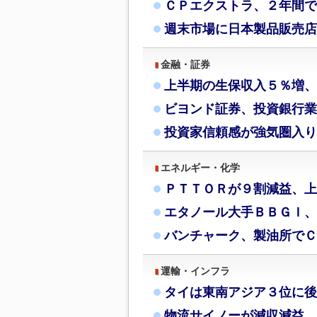
ＣＰエクストラ、２年間で
週末市場に日本製品販売店
金融・証券
上半期の生保収入５％増、
ビヨンド証券、投資銀行業
投資家信頼感が強気圏入り
エネルギー・化学
ＰＴＴＯＲが９割減益、上
エタノール大手ＢＢＧＩ、
バンチャーク、製油所でＣ
運輸・インフラ
タイは東南アジア３位に後
物流サイノーが減収減益、