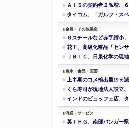
ＡＩＳの契約者２％増、６月
タイコム、「ガルフ・スペ
金属・その他製造
Ｇスチールなど赤字縮小、
花王、高級化粧品「センサ
ＪＢＩＣ、日泉化学の現地
農水・食品・医薬
上半期のコメ輸出量19％
くら寿司が現地法人設立、
インドのビュッフェ店、タ
流通・サービス
英ＩＨＧ、南部パンガー県