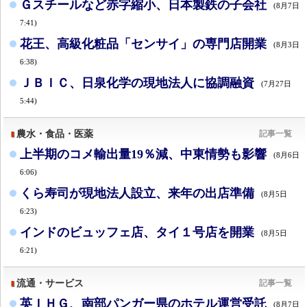
Ｇスチールなど赤字縮小、日本製鉄の子会社
(8月7日
7:41)
花王、高級化粧品「センサイ」の専門店開業
(8月3日
6:38)
ＪＢＩＣ、日泉化学の現地法人に協調融資
(7月27日
5:44)
農水・食品・医薬
記事一覧
上半期のコメ輸出量19％減、中東情勢も影響
(8月6日
6:06)
くら寿司が現地法人設立、来年の出店準備
(8月5日
6:23)
インドのビュッフェ店、タイ１号店を開業
(8月5日
6:21)
流通・サービス
記事一覧
英ＩＨＧ、南部パンガー県のホテル運営受託
(8月7日