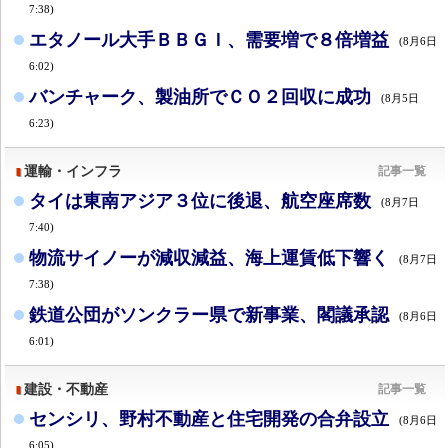
7:38)
エタノール大手ＢＢＧＩ、需要増で８倍増益
(8月6日
6:02)
バンチャーク、製油所でＣＯ２回収に成功
(8月5日
6:23)
運輸・インフラ
記事一覧
タイは東南アジア３位に後退、航空座席数
(8月7日
7:40)
物流サイノーが減収減益、海上運賃低下響く
(8月7日
7:38)
鉄道公団がソンクラー県で新事業、閣議承認
(8月6日
6:01)
建設・不動産
記事一覧
センシリ、野村不動産と住宅開発の合弁設立
(8月6日
6:05)