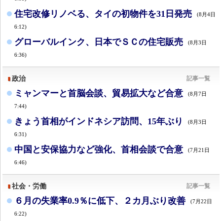
住宅改修リノベる、タイの初物件を31日発売
(8月4日
6:12)
グローバルインク、日本でＳＣの住宅販売
(8月3日
6:36)
政治
記事一覧
ミャンマーと首脳会談、貿易拡大など合意
(8月7日
7:44)
きょう首相がインドネシア訪問、15年ぶり
(8月3日
6:31)
中国と安保協力など強化、首相会談で合意
(7月21日
6:46)
社会・労働
記事一覧
６月の失業率0.9％に低下、２カ月ぶり改善
(7月22日
6:22)