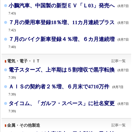
小鵬汽車、中国製の新型ＥＶ「Ｌ03」発売へ
(8月7日
7:43)
７月の乗用車登録18％増、11カ月連続プラス
(8月7日
7:42)
７月のバイク新車登録４％増、６カ月連続増
(8月7日
7:40)
電気・電子・ＩＴ
記事一覧
電子スターズ、上半期は５割増収で黒字転換
(8月7日
7:39)
ＡＩＳの契約者２％増、６月末で4710万件
(8月7日
7:39)
タイコム、「ガルフ・スペース」に社名変更
(8月7日
7:39)
金属・その他製造
記事一覧