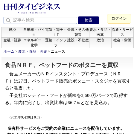
ログイン
経済
自動車・バイ
電気・電子・
金属・その他
農水・食品・
流通・サービ
ク
ＩＴ
製造
医薬
ス
金融・証券
エネルギー・
運輸・インフ
建設・不動産
政治
社会・労働
化学
ラ
ホーム
>
農水・食品・医薬
>
ニュース
食品ＮＲＦ、ペットフードのボタニーを買収
食品メーカーのＮＲインスタント・プロデュース（ＮＲ
Ｆ）は27日、ペットフード販売のボタニー・スタジオを買収す
ると発表した。
子会社のシティー・フードが新株を3,600万バーツで取得す
る。年内に完了し、出資比率は66.7％となる見込み。
...
(2021年9月28日 8:52)
※有料サービスをご契約の企業にニュースを配信しています。