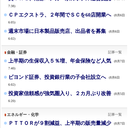
7:38)
ＣＰエクストラ、２年間でＳＣを60店開業へ
(8月6日
6:05)
週末市場に日本製品販売店、出品者を募集
(8月6日
6:02)
金融・証券
記事一覧
上半期の生保収入５％増、年金保険など人気
(8月7日
7:40)
ビヨンド証券、投資銀行業の子会社設立へ
(8月6日
6:02)
投資家信頼感が強気圏入り、２カ月ぶり改善
(8月5日
6:20)
エネルギー・化学
記事一覧
ＰＴＴＯＲが９割減益、上半期の販売量減少
(8月7日