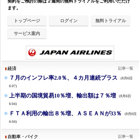
契約をご検討の際は２週間の無料トライアルをご利用いただけ
ます。
トップページ
ログイン
無料トライアル
サービス案内
経済
記事一覧
７月のインフレ率2.0％、４カ月連続プラス
(8月6日
6:07)
上半期の国境貿易10％増、輸出額は７％増
(8月6日
6:04)
ＦＴＡ利用の輸出８％増、ＡＳＥＡＮが33％
(8月6日
6:04)
自動車・バイク
記事一覧