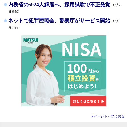
内務省の5924人解雇へ、採用試験で不正発覚
(7月20
日 6:59)
ネットで犯罪歴照会、警察庁がサービス開始
(7月16
日 7:11)
▲ページトップに戻る