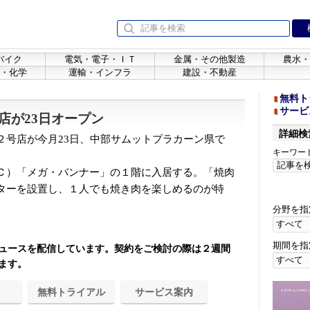
バイク
電気・電子・ＩＴ
金属・その他製造
農水・
・化学
運輸・インフラ
建設・不動産
無料ト
サービ
店が23日オープン
詳細検
号店が今月23日、中部サムットプラカーン県で
キーワー
Ｃ）「メガ・バンナー」の１階に入居する。「焼肉
ターを設置し、１人でも焼き肉を楽しめるのが特
分野を指
期間を指
ュースを配信しています。契約をご検討の際は２週間
ます。
無料トライアル
サービス案内