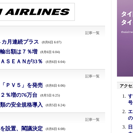
記事一覧
４カ月連続プラス
(8月6日 6:07)
、輸出額は７％増
(8月6日 6:04)
ＡＳＥＡＮが33％
(8月6日 6:04)
記事一覧
「ＰＶ５」を発売
アクセ
(8月6日 6:06)
２％増の76万台
す
(8月5日 6:25)
号
類の安全規格導入
(8月5日 6:24)
エ
の
記事一覧
日
を設置、閣議決定
(8月6日 6:08)