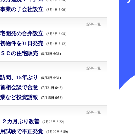
事業の子会社設立
(8月4日 6:09)
記事一覧
宅開発の合弁設立
(8月6日 6:05)
初物件を31日発売
(8月4日 6:12)
ＳＣの住宅販売
(8月3日 6:36)
記事一覧
訪問、15年ぶり
(8月3日 6:31)
首相会談で合意
(7月21日 6:46)
業など投資誘致
(7月15日 6:58)
記事一覧
、２カ月ぶり改善
(7月22日 6:22)
採用試験で不正発覚
(7月20日 6:59)