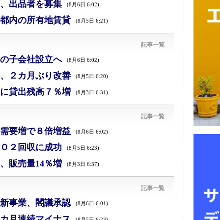
、出品者を募集
(8月6日 6:02)
都内の所有地賃貸
(8月5日 6:21)
記事一覧
の子会社設立へ
(8月6日 6:02)
、２カ月ぶり改善
(8月5日 6:20)
に貸出残高７％増
(8月3日 6:31)
記事一覧
需要増で８倍増益
(8月6日 6:02)
Ｏ２回収に成功
(8月5日 6:23)
、販売量14％増
(8月3日 6:37)
記事一覧
新事業、閣議承認
(8月6日 6:01)
カ月連続マイナス
(8月5日 6:23)