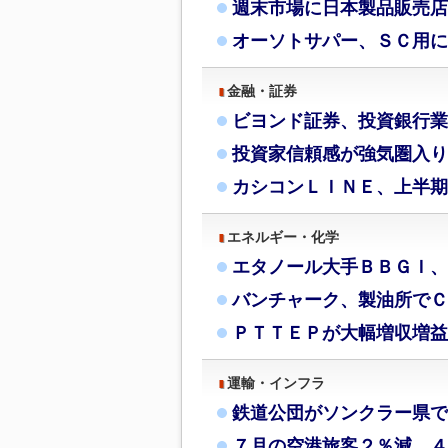
週末市場に日本製品販売店
オーソトサパー、ＳＣ用に
金融・証券
ビヨンド証券、投資銀行業
投資家信頼感が強気圏入り
カシコンＬＩＮＥ、上半期
エネルギー・化学
エタノール大手ＢＢＧＩ、
バンチャーク、製油所でＣ
ＰＴＴＥＰが大幅増収増益
運輸・インフラ
鉄道公団がソンクラー県で
７月の空港旅客２％減、４