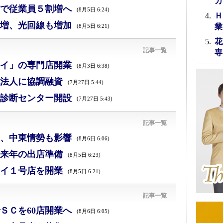
カ
で従業員５割増へ
(8月5日 6:24)
Ｈ
増、光回線も増加
業
(8月5日 6:21)
花
記事一覧
専
イ」の専門店開業
(8月3日 6:38)
法人に協調融資
(7月27日 5:44)
診断センター開設
(7月27日 5:43)
記事一覧
減、中東情勢も影響
(8月6日 6:06)
来年の出店準備
(8月5日 6:23)
イ１号店を開業
(8月5日 6:21)
記事一覧
ＳＣを60店開業へ
(8月6日 6:05)