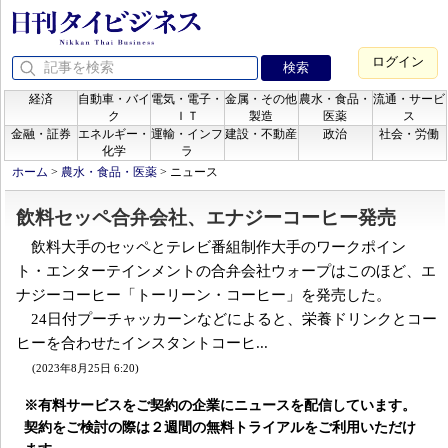
ログイン
経済
自動車・バイ
電気・電子・
金属・その他
農水・食品・
流通・サービ
ク
ＩＴ
製造
医薬
ス
金融・証券
エネルギー・
運輸・インフ
建設・不動産
政治
社会・労働
化学
ラ
ホーム
>
農水・食品・医薬
>
ニュース
飲料セッペ合弁会社、エナジーコーヒー発売
飲料大手のセッペとテレビ番組制作大手のワークポイン
ト・エンターテインメントの合弁会社ウォープはこのほど、エ
ナジーコーヒー「トーリーン・コーヒー」を発売した。
24日付プーチャッカーンなどによると、栄養ドリンクとコー
ヒーを合わせたインスタントコーヒ...
(2023年8月25日 6:20)
※有料サービスをご契約の企業にニュースを配信しています。
契約をご検討の際は２週間の無料トライアルをご利用いただけ