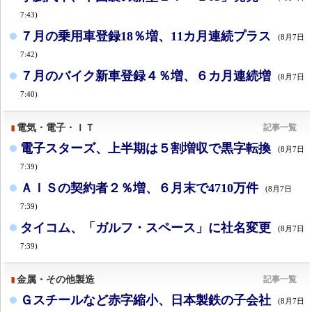
7:43)
７月の乗用車登録18％増、11カ月連続プラス
(8月7日
7:42)
７月のバイク新車登録４％増、６カ月連続増
(8月7日
7:40)
電気・電子・ＩＴ
記事一覧
電子スターズ、上半期は５割増収で黒字転換
(8月7日
7:39)
ＡＩＳの契約者２％増、６月末で4710万件
(8月7日
7:39)
タイコム、「ガルフ・スペース」に社名変更
(8月7日
7:39)
金属・その他製造
記事一覧
Ｇスチールなど赤字縮小、日本製鉄の子会社
(8月7日