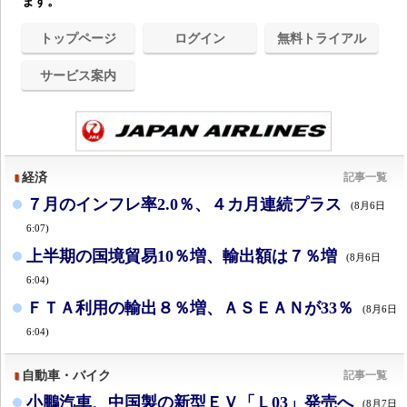
ます。
トップページ
ログイン
無料トライアル
サービス案内
経済
記事一覧
７月のインフレ率2.0％、４カ月連続プラス
(8月6日
6:07)
上半期の国境貿易10％増、輸出額は７％増
(8月6日
6:04)
ＦＴＡ利用の輸出８％増、ＡＳＥＡＮが33％
(8月6日
6:04)
自動車・バイク
記事一覧
小鵬汽車、中国製の新型ＥＶ「Ｌ03」発売へ
(8月7日