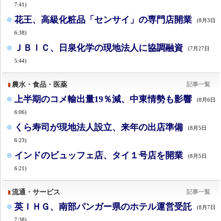
7:41)
花王、高級化粧品「センサイ」の専門店開業
(8月3日
6:38)
ＪＢＩＣ、日泉化学の現地法人に協調融資
(7月27日
5:44)
農水・食品・医薬
記事一覧
上半期のコメ輸出量19％減、中東情勢も影響
(8月6日
6:06)
くら寿司が現地法人設立、来年の出店準備
(8月5日
6:23)
インドのビュッフェ店、タイ１号店を開業
(8月5日
6:21)
流通・サービス
記事一覧
英ＩＨＧ、南部パンガー県のホテル運営受託
(8月7日
7:38)