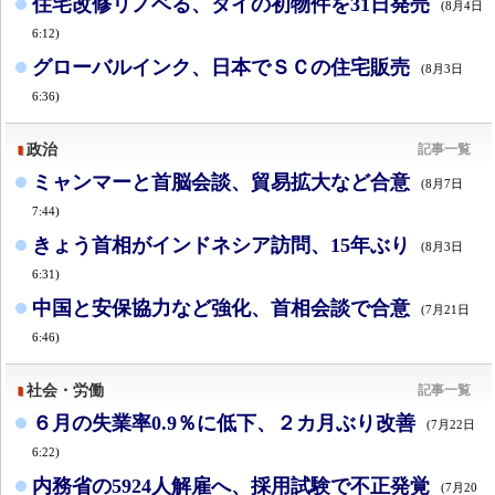
住宅改修リノベる、タイの初物件を31日発売
(8月4日
6:12)
グローバルインク、日本でＳＣの住宅販売
(8月3日
6:36)
政治
記事一覧
ミャンマーと首脳会談、貿易拡大など合意
(8月7日
7:44)
きょう首相がインドネシア訪問、15年ぶり
(8月3日
6:31)
中国と安保協力など強化、首相会談で合意
(7月21日
6:46)
社会・労働
記事一覧
６月の失業率0.9％に低下、２カ月ぶり改善
(7月22日
6:22)
内務省の5924人解雇へ、採用試験で不正発覚
(7月20