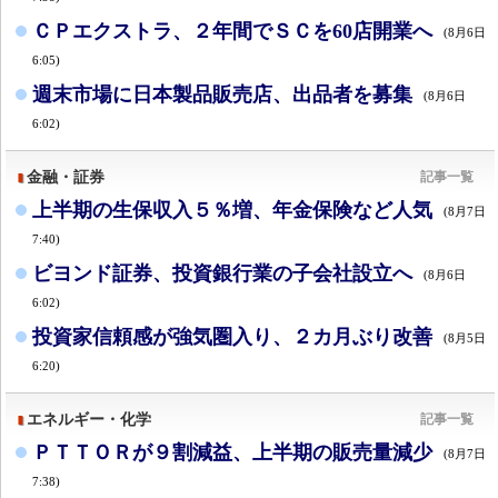
ＣＰエクストラ、２年間でＳＣを60店開業へ
(8月6日
6:05)
週末市場に日本製品販売店、出品者を募集
(8月6日
6:02)
金融・証券
記事一覧
上半期の生保収入５％増、年金保険など人気
(8月7日
7:40)
ビヨンド証券、投資銀行業の子会社設立へ
(8月6日
6:02)
投資家信頼感が強気圏入り、２カ月ぶり改善
(8月5日
6:20)
エネルギー・化学
記事一覧
ＰＴＴＯＲが９割減益、上半期の販売量減少
(8月7日
7:38)