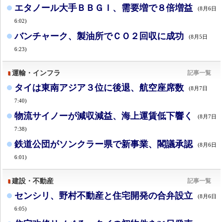
エタノール大手ＢＢＧＩ、需要増で８倍増益
(8月6日
6:02)
バンチャーク、製油所でＣＯ２回収に成功
(8月5日
6:23)
運輸・インフラ
記事一覧
タイは東南アジア３位に後退、航空座席数
(8月7日
7:40)
物流サイノーが減収減益、海上運賃低下響く
(8月7日
7:38)
鉄道公団がソンクラー県で新事業、閣議承認
(8月6日
6:01)
建設・不動産
記事一覧
センシリ、野村不動産と住宅開発の合弁設立
(8月6日
6:05)