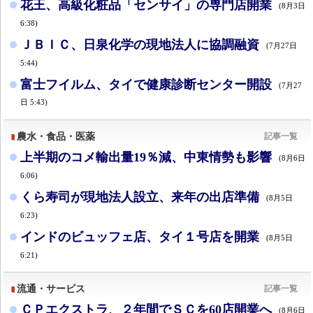
花王、高級化粧品「センサイ」の専門店開業
(8月3日
6:38)
ＪＢＩＣ、日泉化学の現地法人に協調融資
(7月27日
5:44)
富士フイルム、タイで健康診断センター開設
(7月27
日 5:43)
農水・食品・医薬
記事一覧
上半期のコメ輸出量19％減、中東情勢も影響
(8月6日
6:06)
くら寿司が現地法人設立、来年の出店準備
(8月5日
6:23)
インドのビュッフェ店、タイ１号店を開業
(8月5日
6:21)
流通・サービス
記事一覧
ＣＰエクストラ、２年間でＳＣを60店開業へ
(8月6日