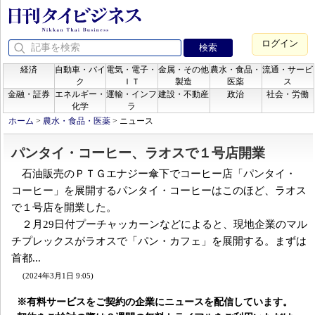
ログイン
経済
自動車・バイ
電気・電子・
金属・その他
農水・食品・
流通・サービ
ク
ＩＴ
製造
医薬
ス
金融・証券
エネルギー・
運輸・インフ
建設・不動産
政治
社会・労働
化学
ラ
ホーム
>
農水・食品・医薬
>
ニュース
パンタイ・コーヒー、ラオスで１号店開業
石油販売のＰＴＧエナジー傘下でコーヒー店「パンタイ・
コーヒー」を展開するパンタイ・コーヒーはこのほど、ラオス
で１号店を開業した。
２月29日付プーチャッカーンなどによると、現地企業のマル
チプレックスがラオスで「パン・カフェ」を展開する。まずは
首都...
(2024年3月1日 9:05)
※有料サービスをご契約の企業にニュースを配信しています。