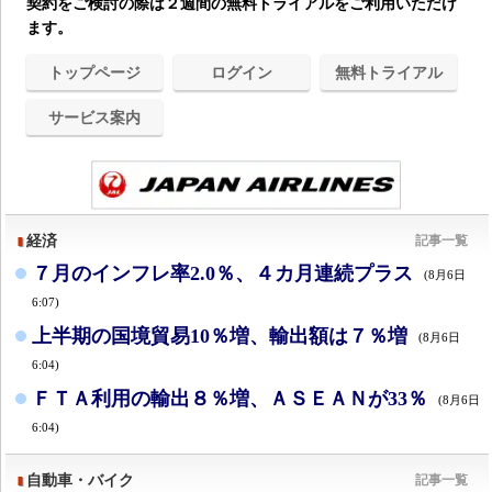
契約をご検討の際は２週間の無料トライアルをご利用いただけ
ます。
トップページ
ログイン
無料トライアル
サービス案内
経済
記事一覧
７月のインフレ率2.0％、４カ月連続プラス
(8月6日
6:07)
上半期の国境貿易10％増、輸出額は７％増
(8月6日
6:04)
ＦＴＡ利用の輸出８％増、ＡＳＥＡＮが33％
(8月6日
6:04)
自動車・バイク
記事一覧