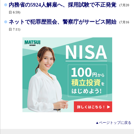
内務省の5924人解雇へ、採用試験で不正発覚
(7月20
日 6:59)
ネットで犯罪歴照会、警察庁がサービス開始
(7月16
日 7:11)
▲ページトップに戻る