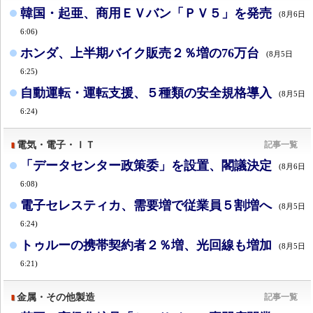
韓国・起亜、商用ＥＶバン「ＰＶ５」を発売
(8月6日
6:06)
ホンダ、上半期バイク販売２％増の76万台
(8月5日
6:25)
自動運転・運転支援、５種類の安全規格導入
(8月5日
6:24)
電気・電子・ＩＴ
記事一覧
「データセンター政策委」を設置、閣議決定
(8月6日
6:08)
電子セレスティカ、需要増で従業員５割増へ
(8月5日
6:24)
トゥルーの携帯契約者２％増、光回線も増加
(8月5日
6:21)
金属・その他製造
記事一覧