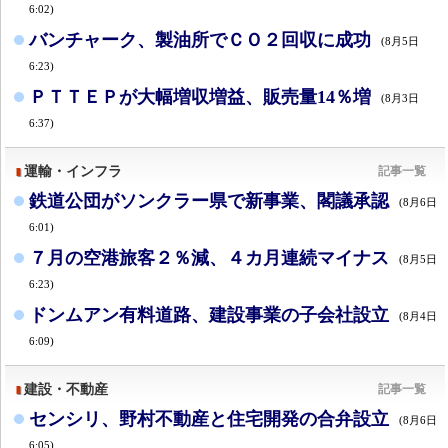
6:02)
バンチャーク、製油所でＣＯ２回収に成功
(8月5日
6:23)
ＰＴＴＥＰが大幅増収増益、販売量14％増
(8月3日
6:37)
運輸・インフラ
記事一覧
鉄道公団がソンクラー県で新事業、閣議承認
(8月6日
6:01)
７月の空港旅客２％減、４カ月連続マイナス
(8月5日
6:23)
ドンムアン有料道路、建設事業の子会社設立
(8月4日
6:09)
建設・不動産
記事一覧
センシリ、野村不動産と住宅開発の合弁設立
(8月6日
6:05)