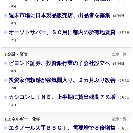
6:05)
週末市場に日本製品販売店、出品者を募集
(8月6日
6:02)
オーソトサパー、ＳＣ用に都内の所有地賃貸
(8月5日
6:21)
金融・証券
記事一覧
ビヨンド証券、投資銀行業の子会社設立へ
(8月6日
6:02)
投資家信頼感が強気圏入り、２カ月ぶり改善
(8月5日
6:20)
カシコンＬＩＮＥ、上半期に貸出残高７％増
(8月3日
6:31)
エネルギー・化学
記事一覧
エタノール大手ＢＢＧＩ、需要増で８倍増益
(8月6日