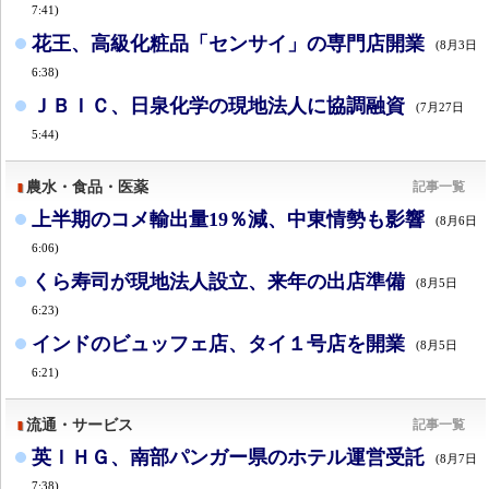
7:41)
花王、高級化粧品「センサイ」の専門店開業
(8月3日
6:38)
ＪＢＩＣ、日泉化学の現地法人に協調融資
(7月27日
5:44)
農水・食品・医薬
記事一覧
上半期のコメ輸出量19％減、中東情勢も影響
(8月6日
6:06)
くら寿司が現地法人設立、来年の出店準備
(8月5日
6:23)
インドのビュッフェ店、タイ１号店を開業
(8月5日
6:21)
流通・サービス
記事一覧
英ＩＨＧ、南部パンガー県のホテル運営受託
(8月7日
7:38)