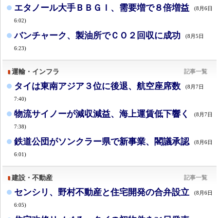
エタノール大手ＢＢＧＩ、需要増で８倍増益
(8月6日
6:02)
バンチャーク、製油所でＣＯ２回収に成功
(8月5日
6:23)
運輸・インフラ
記事一覧
タイは東南アジア３位に後退、航空座席数
(8月7日
7:40)
物流サイノーが減収減益、海上運賃低下響く
(8月7日
7:38)
鉄道公団がソンクラー県で新事業、閣議承認
(8月6日
6:01)
建設・不動産
記事一覧
センシリ、野村不動産と住宅開発の合弁設立
(8月6日
6:05)