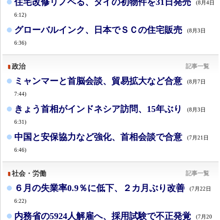
住宅改修リノベる、タイの初物件を31日発売
(8月4日
6:12)
グローバルインク、日本でＳＣの住宅販売
(8月3日
6:36)
政治
記事一覧
ミャンマーと首脳会談、貿易拡大など合意
(8月7日
7:44)
きょう首相がインドネシア訪問、15年ぶり
(8月3日
6:31)
中国と安保協力など強化、首相会談で合意
(7月21日
6:46)
社会・労働
記事一覧
６月の失業率0.9％に低下、２カ月ぶり改善
(7月22日
6:22)
内務省の5924人解雇へ、採用試験で不正発覚
(7月20