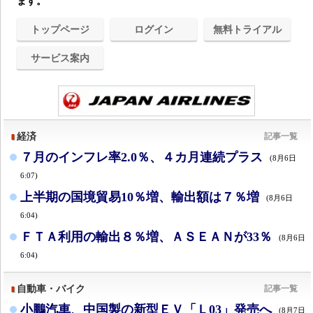
ます。
トップページ
ログイン
無料トライアル
サービス案内
経済
記事一覧
７月のインフレ率2.0％、４カ月連続プラス
(8月6日
6:07)
上半期の国境貿易10％増、輸出額は７％増
(8月6日
6:04)
ＦＴＡ利用の輸出８％増、ＡＳＥＡＮが33％
(8月6日
6:04)
自動車・バイク
記事一覧
小鵬汽車、中国製の新型ＥＶ「Ｌ03」発売へ
(8月7日