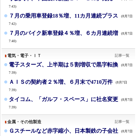
7:43)
７月の乗用車登録18％増、11カ月連続プラス
(8月7日
7:42)
７月のバイク新車登録４％増、６カ月連続増
(8月7日
7:40)
電気・電子・ＩＴ
記事一覧
電子スターズ、上半期は５割増収で黒字転換
(8月7日
7:39)
ＡＩＳの契約者２％増、６月末で4710万件
(8月7日
7:39)
タイコム、「ガルフ・スペース」に社名変更
(8月7日
7:39)
金属・その他製造
記事一覧
Ｇスチールなど赤字縮小、日本製鉄の子会社
(8月7日