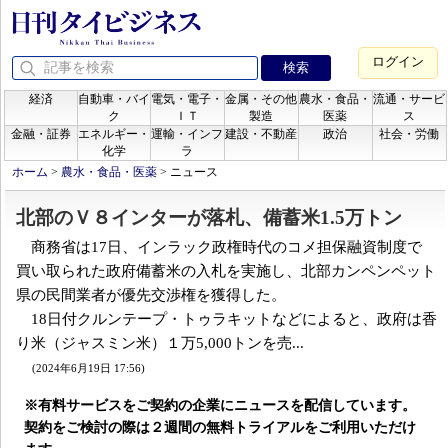
ログイン
経済
自動車・バイ
電気・電子・
金属・その他
農水・食品・
流通・サービ
ク
ＩＴ
製造
医薬
ス
金融・証券
エネルギー・
運輸・インフ
建設・不動産
政治
社会・労働
化学
ラ
ホーム
>
農水・食品・医薬
>
ニュース
北部のＶ８インターが落札、備蓄米1.5万トン
商務省は17日、インラック政権時代のコメ担保融資制度で
買い取られた政府備蓄米の入札を実施し、北部カンペンペット
県の民間業者が優先交渉権を獲得した。
18日付クルンテープ・トゥラキットなどによると、政府は香
り米（ジャスミン米）１万5,000トンを売...
(2024年6月19日 17:56)
※有料サービスをご契約の企業にニュースを配信しています。
契約をご検討の際は２週間の無料トライアルをご利用いただけ