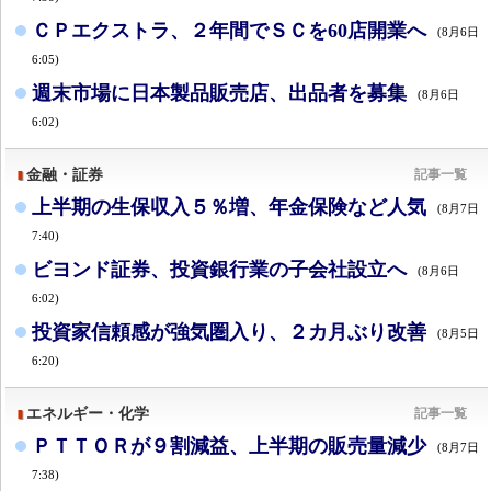
ＣＰエクストラ、２年間でＳＣを60店開業へ
(8月6日
6:05)
週末市場に日本製品販売店、出品者を募集
(8月6日
6:02)
金融・証券
記事一覧
上半期の生保収入５％増、年金保険など人気
(8月7日
7:40)
ビヨンド証券、投資銀行業の子会社設立へ
(8月6日
6:02)
投資家信頼感が強気圏入り、２カ月ぶり改善
(8月5日
6:20)
エネルギー・化学
記事一覧
ＰＴＴＯＲが９割減益、上半期の販売量減少
(8月7日
7:38)