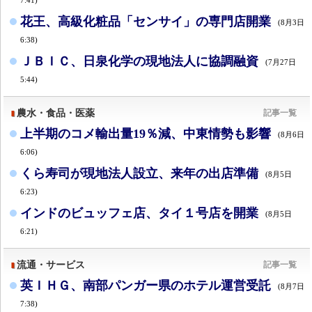
花王、高級化粧品「センサイ」の専門店開業
(8月3日
6:38)
ＪＢＩＣ、日泉化学の現地法人に協調融資
(7月27日
5:44)
農水・食品・医薬
記事一覧
上半期のコメ輸出量19％減、中東情勢も影響
(8月6日
6:06)
くら寿司が現地法人設立、来年の出店準備
(8月5日
6:23)
インドのビュッフェ店、タイ１号店を開業
(8月5日
6:21)
流通・サービス
記事一覧
英ＩＨＧ、南部パンガー県のホテル運営受託
(8月7日
7:38)