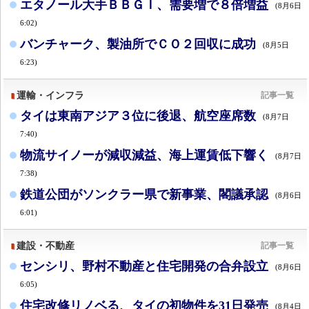
エタノール大手ＢＢＧＩ、需要増で８倍増益
(8月6日
6:02)
バンチャーク、製油所でＣＯ２回収に成功
(8月5日
6:23)
運輸・インフラ
記事一覧
タイは東南アジア３位に後退、航空座席数
(8月7日
7:40)
物流サイノーが減収減益、海上運賃低下響く
(8月7日
7:38)
鉄道公団がソンクラー県で新事業、閣議承認
(8月6日
6:01)
建設・不動産
記事一覧
センシリ、野村不動産と住宅開発の合弁設立
(8月6日
6:05)
住宅改修リノベる、タイの初物件を31日発売
(8月4日