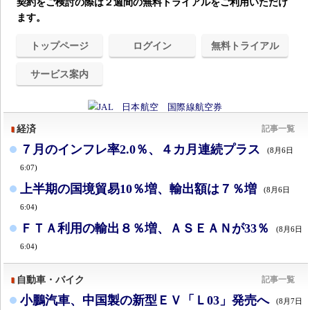
契約をご検討の際は２週間の無料トライアルをご利用いただけ
ます。
トップページ
ログイン
無料トライアル
サービス案内
経済
記事一覧
７月のインフレ率2.0％、４カ月連続プラス
(8月6日
6:07)
上半期の国境貿易10％増、輸出額は７％増
(8月6日
6:04)
ＦＴＡ利用の輸出８％増、ＡＳＥＡＮが33％
(8月6日
6:04)
自動車・バイク
記事一覧
小鵬汽車、中国製の新型ＥＶ「Ｌ03」発売へ
(8月7日