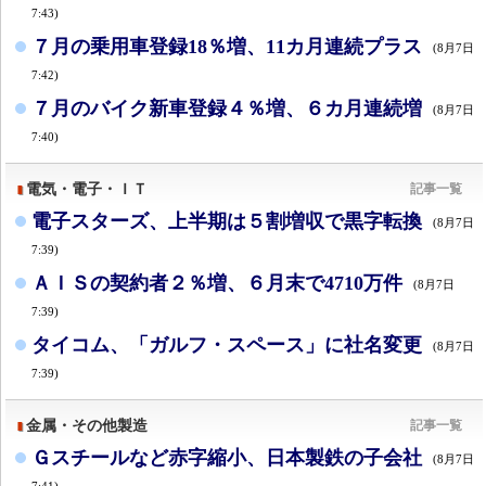
7:43)
７月の乗用車登録18％増、11カ月連続プラス
(8月7日
7:42)
７月のバイク新車登録４％増、６カ月連続増
(8月7日
7:40)
電気・電子・ＩＴ
記事一覧
電子スターズ、上半期は５割増収で黒字転換
(8月7日
7:39)
ＡＩＳの契約者２％増、６月末で4710万件
(8月7日
7:39)
タイコム、「ガルフ・スペース」に社名変更
(8月7日
7:39)
金属・その他製造
記事一覧
Ｇスチールなど赤字縮小、日本製鉄の子会社
(8月7日
7:41)