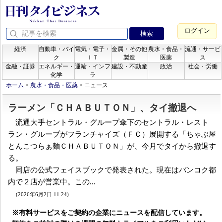
ログイン
経済
自動車・バイ
電気・電子・
金属・その他
農水・食品・
流通・サービ
ク
ＩＴ
製造
医薬
ス
金融・証券
エネルギー・
運輸・インフ
建設・不動産
政治
社会・労働
化学
ラ
ホーム
>
農水・食品・医薬
>
ニュース
ラーメン「ＣＨＡＢＵＴＯＮ」、タイ撤退へ
流通大手セントラル・グループ傘下のセントラル・レスト
ラン・グループがフランチャイズ（ＦＣ）展開する「ちゃぶ屋
とんこつらぁ麺ＣＨＡＢＵＴＯＮ」が、今月でタイから撤退す
る。
同店の公式フェイスブックで発表された。現在はバンコク都
内で２店が営業中。この...
(2026年6月2日 11:24)
※有料サービスをご契約の企業にニュースを配信しています。