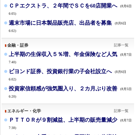
ＣＰエクストラ、２年間でＳＣを60店開業へ
(8月6日
6:05)
週末市場に日本製品販売店、出品者を募集
(8月6日
6:02)
金融・証券
記事一覧
上半期の生保収入５％増、年金保険など人気
(8月7日
7:40)
ビヨンド証券、投資銀行業の子会社設立へ
(8月6日
6:02)
投資家信頼感が強気圏入り、２カ月ぶり改善
(8月5日
6:20)
エネルギー・化学
記事一覧
ＰＴＴＯＲが９割減益、上半期の販売量減少
(8月7日
7:38)