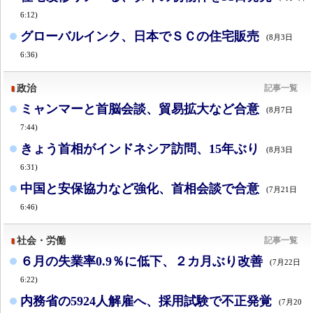
6:12)
グローバルインク、日本でＳＣの住宅販売
(8月3日
6:36)
政治
記事一覧
ミャンマーと首脳会談、貿易拡大など合意
(8月7日
7:44)
きょう首相がインドネシア訪問、15年ぶり
(8月3日
6:31)
中国と安保協力など強化、首相会談で合意
(7月21日
6:46)
社会・労働
記事一覧
６月の失業率0.9％に低下、２カ月ぶり改善
(7月22日
6:22)
内務省の5924人解雇へ、採用試験で不正発覚
(7月20