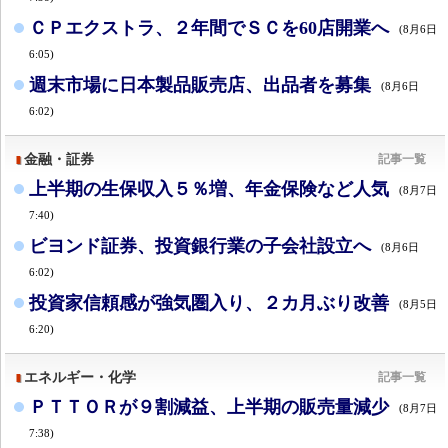
ＣＰエクストラ、２年間でＳＣを60店開業へ
(8月6日
6:05)
週末市場に日本製品販売店、出品者を募集
(8月6日
6:02)
金融・証券
記事一覧
上半期の生保収入５％増、年金保険など人気
(8月7日
7:40)
ビヨンド証券、投資銀行業の子会社設立へ
(8月6日
6:02)
投資家信頼感が強気圏入り、２カ月ぶり改善
(8月5日
6:20)
エネルギー・化学
記事一覧
ＰＴＴＯＲが９割減益、上半期の販売量減少
(8月7日
7:38)