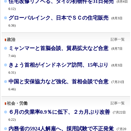
住宅改修リノベる、タイの初物件を31日発売
(8月4日
6:12)
グローバルインク、日本でＳＣの住宅販売
(8月3日
6:36)
政治
記事一覧
ミャンマーと首脳会談、貿易拡大など合意
(8月7日
7:44)
きょう首相がインドネシア訪問、15年ぶり
(8月3日
6:31)
中国と安保協力など強化、首相会談で合意
(7月21日
6:46)
社会・労働
記事一覧
６月の失業率0.9％に低下、２カ月ぶり改善
(7月22日
6:22)
内務省の5924人解雇へ、採用試験で不正発覚
(7月20