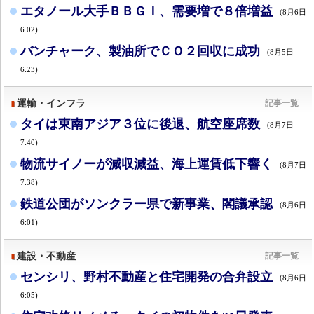
エタノール大手ＢＢＧＩ、需要増で８倍増益
(8月6日
6:02)
バンチャーク、製油所でＣＯ２回収に成功
(8月5日
6:23)
運輸・インフラ
記事一覧
タイは東南アジア３位に後退、航空座席数
(8月7日
7:40)
物流サイノーが減収減益、海上運賃低下響く
(8月7日
7:38)
鉄道公団がソンクラー県で新事業、閣議承認
(8月6日
6:01)
建設・不動産
記事一覧
センシリ、野村不動産と住宅開発の合弁設立
(8月6日
6:05)