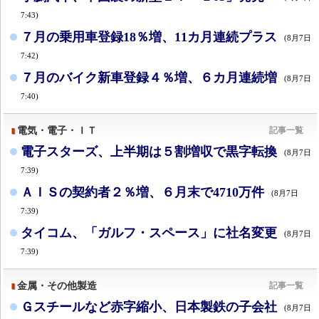
7:43)
７月の乗用車登録18％増、11カ月連続プラス
(8月7日
7:42)
７月のバイク新車登録４％増、６カ月連続増
(8月7日
7:40)
電気・電子・ＩＴ
記事一覧
電子スターズ、上半期は５割増収で黒字転換
(8月7日
7:39)
ＡＩＳの契約者２％増、６月末で4710万件
(8月7日
7:39)
タイコム、「ガルフ・スペース」に社名変更
(8月7日
7:39)
金属・その他製造
記事一覧
Ｇスチールなど赤字縮小、日本製鉄の子会社
(8月7日