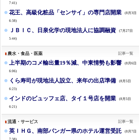
7:41)
花王、高級化粧品「センサイ」の専門店開業
(8月3日
6:38)
ＪＢＩＣ、日泉化学の現地法人に協調融資
(7月27日
5:44)
農水・食品・医薬
記事一覧
上半期のコメ輸出量19％減、中東情勢も影響
(8月6日
6:06)
くら寿司が現地法人設立、来年の出店準備
(8月5日
6:23)
インドのビュッフェ店、タイ１号店を開業
(8月5日
6:21)
流通・サービス
記事一覧
英ＩＨＧ、南部パンガー県のホテル運営受託
(8月7日
7:38)