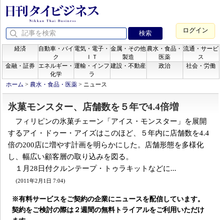
ログイン
経済
自動車・バイ
電気・電子・
金属・その他
農水・食品・
流通・サービ
ク
ＩＴ
製造
医薬
ス
金融・証券
エネルギー・
運輸・インフ
建設・不動産
政治
社会・労働
化学
ラ
ホーム
>
農水・食品・医薬
>
ニュース
氷菓モンスター、店舗数を５年で4.4倍増
フィリピンの氷菓チェーン「アイス・モンスター」を展開
するアイ・ドゥー・アイズはこのほど、５年内に店舗数を4.4
倍の200店に増やす計画を明らかにした。店舗形態を多様化
し、幅広い顧客層の取り込みを図る。
１月28日付クルンテープ・トゥラキットなどに...
(2011年2月1日 7:04)
※有料サービスをご契約の企業にニュースを配信しています。
契約をご検討の際は２週間の無料トライアルをご利用いただけ