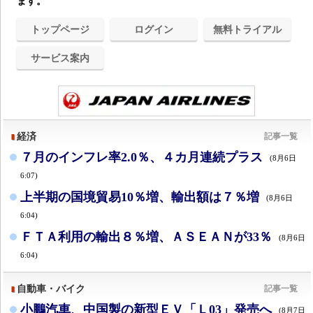
ます。
トップページ
ログイン
無料トライアル
サービス案内
経済
記事一覧
７月のインフレ率2.0％、４カ月連続プラス
(8月6日
6:07)
上半期の国境貿易10％増、輸出額は７％増
(8月6日
6:04)
ＦＴＡ利用の輸出８％増、ＡＳＥＡＮが33％
(8月6日
6:04)
自動車・バイク
記事一覧
小鵬汽車、中国製の新型ＥＶ「Ｌ03」発売へ
(8月7日