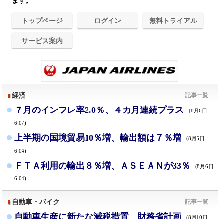
ます。
トップページ
ログイン
無料トライアル
サービス案内
経済
記事一覧
７月のインフレ率2.0％、４カ月連続プラス
(8月6日
6:07)
上半期の国境貿易10％増、輸出額は７％増
(8月6日
6:04)
ＦＴＡ利用の輸出８％増、ＡＳＥＡＮが33％
(8月6日
6:04)
自動車・バイク
記事一覧
自動車生産に新たな減税措置、財務省計画
(8月10日