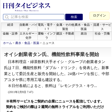
ログイン
経済
自動車・バイ
電気・電子・
金属・その他
農水・食品・
流通・サービ
ク
ＩＴ
製造
医薬
ス
金融・証券
エネルギー・
運輸・インフ
建設・不動産
政治
社会・労働
化学
ラ
ホーム
>
農水・食品・医薬
>
ニュース
オイシ創業者タン氏、機能性飲料事業を開始
日本料理店・緑茶飲料大手オイシ・グループの創業者タン
氏は７日、機能性飲料「ダブル・ドリンク」を発表した。新事
業として委託生産と販売を開始した。24億バーツを投じ、中部
アユタヤ県に専用工場も建設する。
８日付各紙によると、飲料は「レモングラス・キウ...
(2011年2月9日 7:47)
※有料サービスをご契約の企業にニュースを配信しています。
契約をご検討の際は２週間の無料トライアルをご利用いただけ