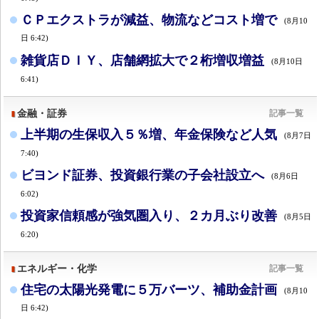
ＣＰエクストラが減益、物流などコスト増で
(8月10
日 6:42)
雑貨店ＤＩＹ、店舗網拡大で２桁増収増益
(8月10日
6:41)
金融・証券
記事一覧
上半期の生保収入５％増、年金保険など人気
(8月7日
7:40)
ビヨンド証券、投資銀行業の子会社設立へ
(8月6日
6:02)
投資家信頼感が強気圏入り、２カ月ぶり改善
(8月5日
6:20)
エネルギー・化学
記事一覧
住宅の太陽光発電に５万バーツ、補助金計画
(8月10
日 6:42)