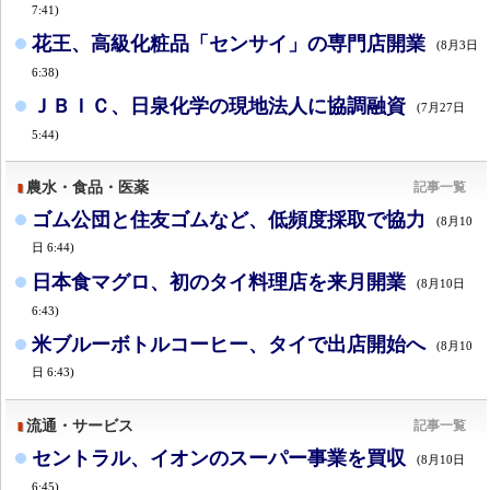
7:41)
花王、高級化粧品「センサイ」の専門店開業
(8月3日
6:38)
ＪＢＩＣ、日泉化学の現地法人に協調融資
(7月27日
5:44)
農水・食品・医薬
記事一覧
ゴム公団と住友ゴムなど、低頻度採取で協力
(8月10
日 6:44)
日本食マグロ、初のタイ料理店を来月開業
(8月10日
6:43)
米ブルーボトルコーヒー、タイで出店開始へ
(8月10
日 6:43)
流通・サービス
記事一覧
セントラル、イオンのスーパー事業を買収
(8月10日
6:45)