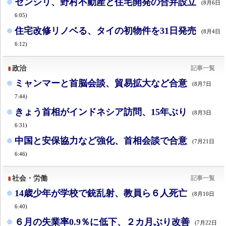
センシリ、野村不動産と住宅開発の合弁設立
(8月6日
6:05)
住宅改修リノベる、タイの初物件を31日発売
(8月4日
6:12)
政治
記事一覧
ミャンマーと首脳会談、貿易拡大など合意
(8月7日
7:44)
きょう首相がインドネシア訪問、15年ぶり
(8月3日
6:31)
中国と安保協力など強化、首相会談で合意
(7月21日
6:46)
社会・労働
記事一覧
14歳少年が学校で銃乱射、教員ら６人死亡
(8月10日
6:40)
６月の失業率0.9％に低下、２カ月ぶり改善
(7月22日