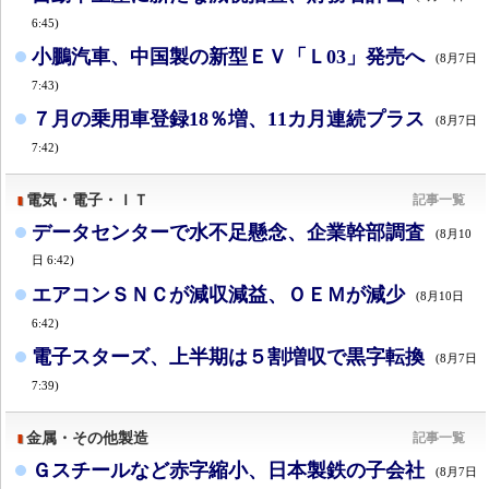
6:45)
小鵬汽車、中国製の新型ＥＶ「Ｌ03」発売へ
(8月7日
7:43)
７月の乗用車登録18％増、11カ月連続プラス
(8月7日
7:42)
電気・電子・ＩＴ
記事一覧
データセンターで水不足懸念、企業幹部調査
(8月10
日 6:42)
エアコンＳＮＣが減収減益、ＯＥＭが減少
(8月10日
6:42)
電子スターズ、上半期は５割増収で黒字転換
(8月7日
7:39)
金属・その他製造
記事一覧
Ｇスチールなど赤字縮小、日本製鉄の子会社
(8月7日