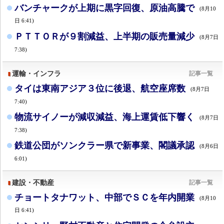
バンチャークが上期に黒字回復、原油高騰で
(8月10
日 6:41)
ＰＴＴＯＲが９割減益、上半期の販売量減少
(8月7日
7:38)
運輸・インフラ
記事一覧
タイは東南アジア３位に後退、航空座席数
(8月7日
7:40)
物流サイノーが減収減益、海上運賃低下響く
(8月7日
7:38)
鉄道公団がソンクラー県で新事業、閣議承認
(8月6日
6:01)
建設・不動産
記事一覧
チョートタナワット、中部でＳＣを年内開業
(8月10
日 6:41)