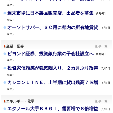
6:05)
週末市場に日本製品販売店、出品者を募集
(8月6日
6:02)
オーソトサパー、ＳＣ用に都内の所有地賃貸
(8月5日
6:21)
金融・証券
記事一覧
ビヨンド証券、投資銀行業の子会社設立へ
(8月6日
6:02)
投資家信頼感が強気圏入り、２カ月ぶり改善
(8月5日
6:20)
カシコンＬＩＮＥ、上半期に貸出残高７％増
(8月3日
6:31)
エネルギー・化学
記事一覧
エタノール大手ＢＢＧＩ、需要増で８倍増益
(8月6日