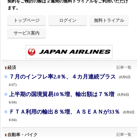
契約をご検討の際は２週間の無料トライアルをご利用いただけ
ます。
トップページ
ログイン
無料トライアル
サービス案内
経済
記事一覧
７月のインフレ率2.0％、４カ月連続プラス
(8月6日
6:07)
上半期の国境貿易10％増、輸出額は７％増
(8月6日
6:04)
ＦＴＡ利用の輸出８％増、ＡＳＥＡＮが33％
(8月6日
6:04)
自動車・バイク
記事一覧