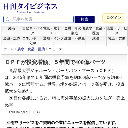
ログイン
経済
自動車・バイ
電気・電子・
金属・その他
農水・食品・
流通・サービ
ク
ＩＴ
製造
医薬
ス
金融・証券
エネルギー・
運輸・インフ
建設・不動産
政治
社会・労働
化学
ラ
ホーム
>
農水・食品・医薬
>
ニュース
ＣＰＦが投資増額、５年間で400億バーツ
食品最大手ジャルーン・ポーカパン・フーズ（ＣＰＦ）
は、2015年まで５年間の投資予算を約300億バーツから約400
億バーツに増額する。世界市場の好調とバーツ高を受け、投資
拡大を決めた。
26日付各紙によると、特に海外事業の拡大に力を注ぎ、売上
比率...
(2011年2月28日 7:14)
※有料サービスをご契約の企業にニュースを配信しています。