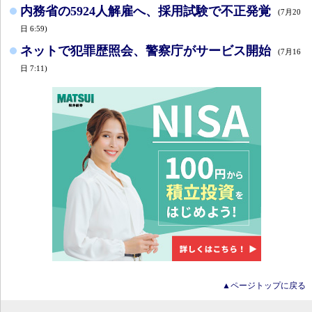
内務省の5924人解雇へ、採用試験で不正発覚
(7月20
日 6:59)
ネットで犯罪歴照会、警察庁がサービス開始
(7月16
日 7:11)
▲ページトップに戻る