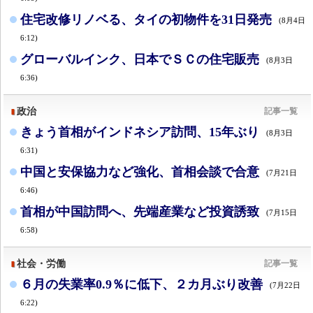
住宅改修リノベる、タイの初物件を31日発売
(8月4日
6:12)
グローバルインク、日本でＳＣの住宅販売
(8月3日
6:36)
政治
記事一覧
きょう首相がインドネシア訪問、15年ぶり
(8月3日
6:31)
中国と安保協力など強化、首相会談で合意
(7月21日
6:46)
首相が中国訪問へ、先端産業など投資誘致
(7月15日
6:58)
社会・労働
記事一覧
６月の失業率0.9％に低下、２カ月ぶり改善
(7月22日
6:22)