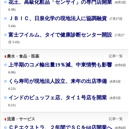
花王、高級化粧品「センサイ」の専門店開業
(8月3日
6:38)
ＪＢＩＣ、日泉化学の現地法人に協調融資
(7月27日
5:44)
富士フイルム、タイで健康診断センター開設
(7月27
日 5:43)
農水・食品・医薬
記事一覧
上半期のコメ輸出量19％減、中東情勢も影響
(8月6日
6:06)
くら寿司が現地法人設立、来年の出店準備
(8月5日
6:23)
インドのビュッフェ店、タイ１号店を開業
(8月5日
6:21)
流通・サービス
記事一覧
ＣＰエクストラ、２年間でＳＣを60店開業へ
(8月6日