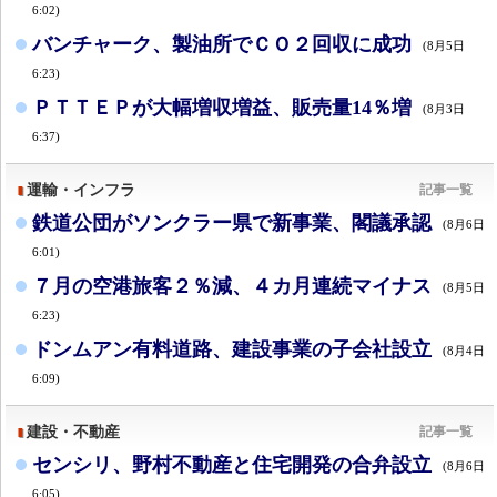
6:02)
バンチャーク、製油所でＣＯ２回収に成功
(8月5日
6:23)
ＰＴＴＥＰが大幅増収増益、販売量14％増
(8月3日
6:37)
運輸・インフラ
記事一覧
鉄道公団がソンクラー県で新事業、閣議承認
(8月6日
6:01)
７月の空港旅客２％減、４カ月連続マイナス
(8月5日
6:23)
ドンムアン有料道路、建設事業の子会社設立
(8月4日
6:09)
建設・不動産
記事一覧
センシリ、野村不動産と住宅開発の合弁設立
(8月6日
6:05)