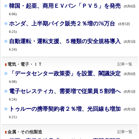
韓国・起亜、商用ＥＶバン「ＰＶ５」を発売
(8月6日
6:06)
ホンダ、上半期バイク販売２％増の76万台
(8月5日
6:25)
自動運転・運転支援、５種類の安全規格導入
(8月5日
6:24)
電気・電子・ＩＴ
記事一覧
「データセンター政策委」を設置、閣議決定
(8月6日
6:08)
電子セレスティカ、需要増で従業員５割増へ
(8月5日
6:24)
トゥルーの携帯契約者２％増、光回線も増加
(8月5日
6:21)
金属・その他製造
記事一覧