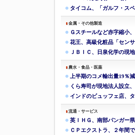
タイコム、「ガルフ・スペ
金属・その他製造
Ｇスチールなど赤字縮小、
花王、高級化粧品「センサ
ＪＢＩＣ、日泉化学の現地
農水・食品・医薬
上半期のコメ輸出量19％
くら寿司が現地法人設立、
インドのビュッフェ店、タ
流通・サービス
英ＩＨＧ、南部パンガー県
ＣＰエクストラ、２年間で