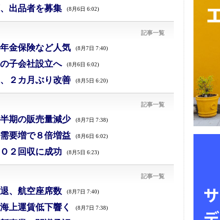
、出品者を募集
(8月6日 6:02)
記事一覧
年金保険など人気
(8月7日 7:40)
の子会社設立へ
(8月6日 6:02)
、２カ月ぶり改善
(8月5日 6:20)
記事一覧
半期の販売量減少
(8月7日 7:38)
需要増で８倍増益
(8月6日 6:02)
Ｏ２回収に成功
(8月5日 6:23)
記事一覧
退、航空座席数
(8月7日 7:40)
海上運賃低下響く
(8月7日 7:38)