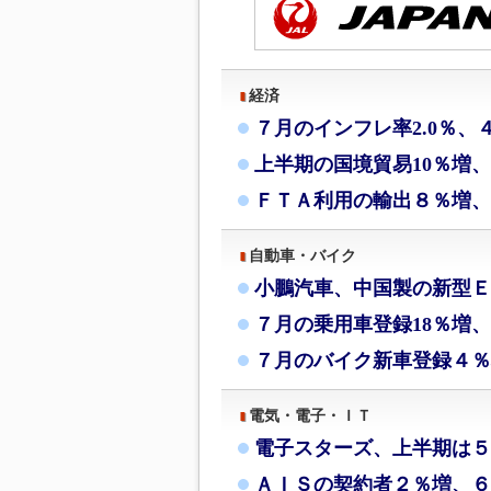
経済
７月のインフレ率2.0％、
上半期の国境貿易10％増
ＦＴＡ利用の輸出８％増、
自動車・バイク
小鵬汽車、中国製の新型Ｅ
７月の乗用車登録18％増、
７月のバイク新車登録４％
電気・電子・ＩＴ
電子スターズ、上半期は５
ＡＩＳの契約者２％増、６月