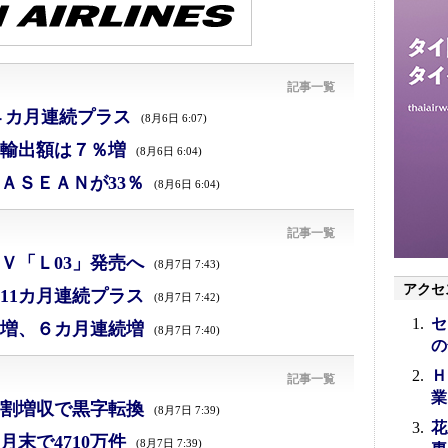
記事一覧
４カ月連続プラス
(8月6日 6:07)
、輸出額は７％増
(8月6日 6:04)
ＡＳＥＡＮが33％
(8月6日 6:04)
記事一覧
Ｖ「Ｌ03」発売へ
(8月7日 7:43)
アクセ
11カ月連続プラス
(8月7日 7:42)
セ
増、６カ月連続増
(8月7日 7:40)
の
Ｈ
記事一覧
業
割増収で黒字転換
(8月7日 7:39)
花
末で4710万件
(8月7日 7:39)