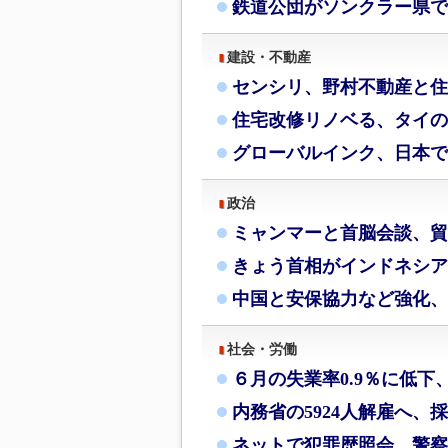
鉄道公団がソンクラー県で
建設・不動産
センシリ、野村不動産と住
住宅改修リノベる、タイの
グローバルインク、日本で
政治
ミャンマーと首脳会談、貿
きょう首相がインドネシア
中国と安保協力など強化、
社会・労働
６月の失業率0.9％に低下
内務省の5924人解雇へ、
ネットで犯罪歴照会、警察