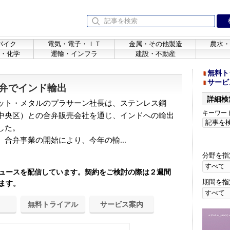
バイク
電気・電子・ＩＴ
金属・その他製造
農水・
・化学
運輸・インフラ
建設・不動産
無料ト
サービ
弁でインド輸出
詳細検
ット・メタルのプラサーン社長は、ステンレス鋼
キーワー
中央区）との合弁販売会社を通じ、インドへの輸出
した。
合弁事業の開始により、今年の輸...
分野を指
ュースを配信しています。契約をご検討の際は２週間
期間を指
ます。
無料トライアル
サービス案内