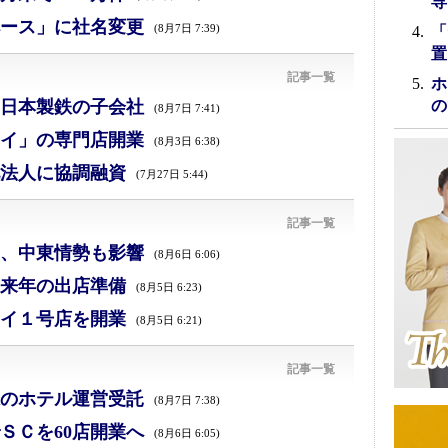
専
ース」に社名変更
(8月7日 7:39)
「
置
記事一覧
ホ
日本製鉄の子会社
の
(8月7日 7:41)
イ」の専門店開業
(8月3日 6:38)
法人に協調融資
(7月27日 5:44)
記事一覧
減、中東情勢も影響
(8月6日 6:06)
来年の出店準備
(8月5日 6:23)
イ１号店を開業
(8月5日 6:21)
記事一覧
のホテル運営受託
(8月7日 7:38)
ＳＣを60店開業へ
(8月6日 6:05)