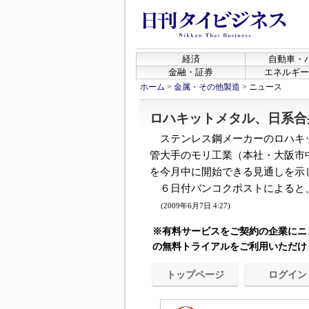
経済
自動車・
金融・証券
エネルギー
ホーム
>
金属・その他製造
>
ニュース
ロハキットメタル、日系合
ステンレス鋼メーカーのロハキ
管大手のモリ工業（本社・大阪市
を今月中に開始できる見通しを示
６日付バンコクポストによると、
(2009年6月7日 4:27)
※有料サービスをご契約の企業にニ
の無料トライアルをご利用いただけ
トップページ
ログイン