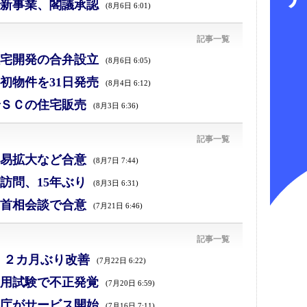
新事業、閣議承認
(8月6日 6:01)
記事一覧
宅開発の合弁設立
(8月6日 6:05)
初物件を31日発売
(8月4日 6:12)
ＳＣの住宅販売
(8月3日 6:36)
記事一覧
易拡大など合意
(8月7日 7:44)
訪問、15年ぶり
(8月3日 6:31)
首相会談で合意
(7月21日 6:46)
記事一覧
、２カ月ぶり改善
(7月22日 6:22)
採用試験で不正発覚
(7月20日 6:59)
庁がサービス開始
(7月16日 7:11)