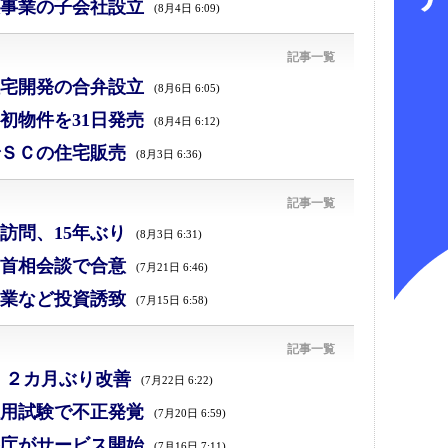
事業の子会社設立
(8月4日 6:09)
記事一覧
宅開発の合弁設立
(8月6日 6:05)
初物件を31日発売
(8月4日 6:12)
ＳＣの住宅販売
(8月3日 6:36)
記事一覧
訪問、15年ぶり
(8月3日 6:31)
首相会談で合意
(7月21日 6:46)
業など投資誘致
(7月15日 6:58)
記事一覧
、２カ月ぶり改善
(7月22日 6:22)
採用試験で不正発覚
(7月20日 6:59)
庁がサービス開始
(7月16日 7:11)