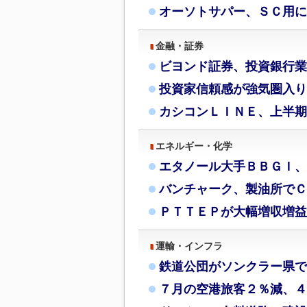
オーソトサパー、ＳＣ用に
金融・証券
ビヨンド証券、投資銀行業
投資家信頼感が強気圏入り
カシコンＬＩＮＥ、上半期
エネルギー・化学
エタノール大手ＢＢＧＩ、
バンチャーク、製油所でＣ
ＰＴＴＥＰが大幅増収増益
運輸・インフラ
鉄道公団がソンクラー県で
７月の空港旅客２％減、４