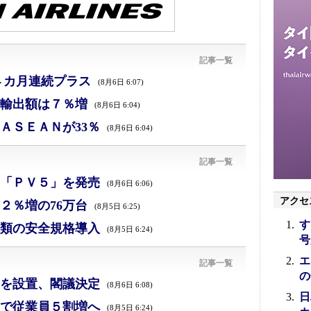
記事一覧
４カ月連続プラス
(8月6日 6:07)
、輸出額は７％増
(8月6日 6:04)
ＡＳＥＡＮが33％
(8月6日 6:04)
記事一覧
「ＰＶ５」を発売
(8月6日 6:06)
アクセ
２％増の76万台
(8月5日 6:25)
す
類の安全規格導入
(8月5日 6:24)
号
エ
記事一覧
の
を設置、閣議決定
(8月6日 6:08)
日
で従業員５割増へ
(8月5日 6:24)