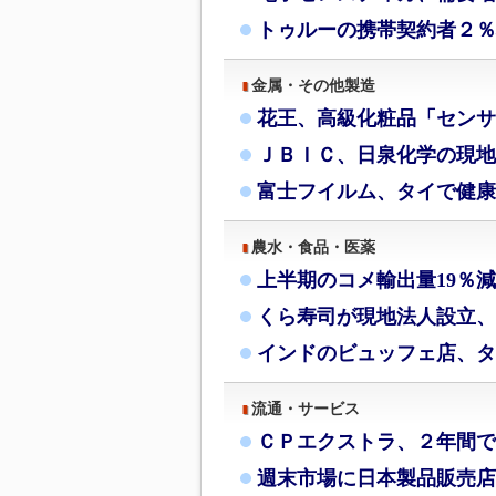
トゥルーの携帯契約者２％
金属・その他製造
花王、高級化粧品「センサ
ＪＢＩＣ、日泉化学の現地
富士フイルム、タイで健康
農水・食品・医薬
上半期のコメ輸出量19％
くら寿司が現地法人設立、
インドのビュッフェ店、タ
流通・サービス
ＣＰエクストラ、２年間で
週末市場に日本製品販売店