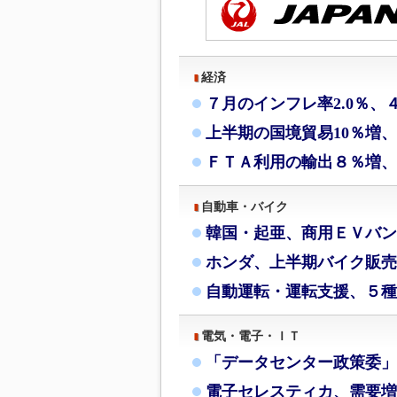
経済
７月のインフレ率2.0％、
上半期の国境貿易10％増
ＦＴＡ利用の輸出８％増、
自動車・バイク
韓国・起亜、商用ＥＶバン
ホンダ、上半期バイク販売
自動運転・運転支援、５種
電気・電子・ＩＴ
「データセンター政策委」
電子セレスティカ、需要増