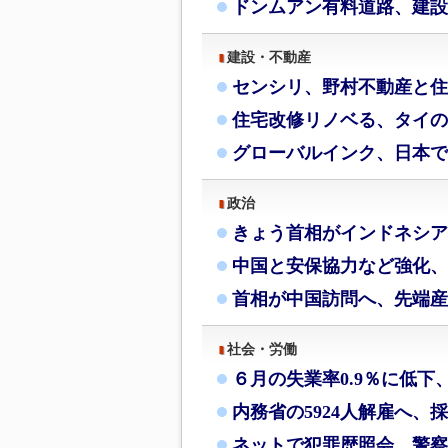
ドンムアン有料道路、建設
建設・不動産
センシリ、野村不動産と住
住宅改修リノベる、タイの
グローバルインク、日本で
政治
きょう首相がインドネシア
中国と安保協力など強化、
首相が中国訪問へ、先端産
社会・労働
６月の失業率0.9％に低下
内務省の5924人解雇へ、
ネットで犯罪歴照会、警察