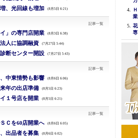
カ
増、光回線も増加
(8月5日 6:21)
Ｈ
業
記事一覧
花
イ」の専門店開業
専
(8月3日 6:38)
法人に協調融資
(7月27日 5:44)
診断センター開設
(7月27日 5:43)
記事一覧
減、中東情勢も影響
(8月6日 6:06)
来年の出店準備
(8月5日 6:23)
イ１号店を開業
(8月5日 6:21)
記事一覧
ＳＣを60店開業へ
(8月6日 6:05)
、出品者を募集
(8月6日 6:02)