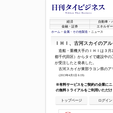
経済
自動車・
金融・証券
エネルギー
ホーム
>
金属・その他製造
>
ニュース
ＩＨＩ、古河スカイのアル
造船・重機大手のＩＨＩは３月2
都千代田区）からタイで建設中の
が受注したと発表した。
古河スカイが東部ラヨン県のアマ
(2013年4月1日 6:19)
※有料サービスをご契約の企業にニ
の無料トライアルをご利用いただけ
トップページ
ログイン