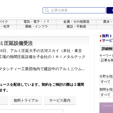
バイク
電気・電子・ＩＴ
金属・その他製造
農水・
・化学
運輸・インフラ
建設・不動産
無料ト
サービ
ミ圧延設備受注
詳細検
8日、アルミ圧延大手の古河スカイ（本社・東京
キーワー
工場の熱間圧延設備を子会社のＩＨＩメタルテック
タシティー工業団地内で建設中のアルミニウム...
分野を指
ュースを配信しています。契約をご検討の際は２週間
期間を指
ます。
無料トライアル
サービス案内