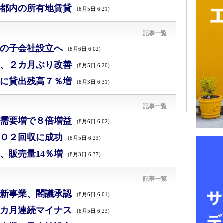
都内の所有地賃貸
(8月5日 6:21)
記事一覧
の子会社設立へ
(8月6日 6:02)
、２カ月ぶり改善
(8月5日 6:20)
に貸出残高７％増
(8月3日 6:31)
記事一覧
需要増で８倍増益
(8月6日 6:02)
Ｏ２回収に成功
(8月5日 6:23)
、販売量14％増
(8月3日 6:37)
記事一覧
新事業、閣議承認
(8月6日 6:01)
カ月連続マイナス
(8月5日 6:23)