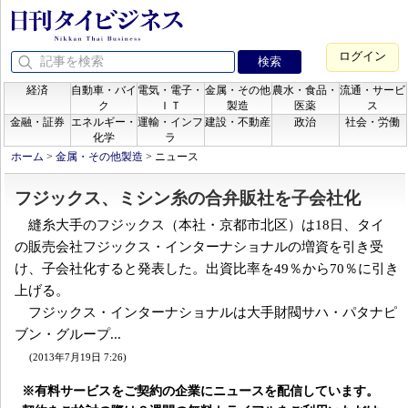
ログイン
経済
自動車・バイ
電気・電子・
金属・その他
農水・食品・
流通・サービ
ク
ＩＴ
製造
医薬
ス
金融・証券
エネルギー・
運輸・インフ
建設・不動産
政治
社会・労働
化学
ラ
ホーム
>
金属・その他製造
>
ニュース
フジックス、ミシン糸の合弁販社を子会社化
縫糸大手のフジックス（本社・京都市北区）は18日、タイ
の販売会社フジックス・インターナショナルの増資を引き受
け、子会社化すると発表した。出資比率を49％から70％に引き
上げる。
フジックス・インターナショナルは大手財閥サハ・パタナピ
ブン・グループ...
(2013年7月19日 7:26)
※有料サービスをご契約の企業にニュースを配信しています。