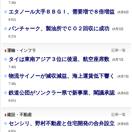
7:38)
エタノール大手ＢＢＧＩ、需要増で８倍増益
(8月6日
6:02)
バンチャーク、製油所でＣＯ２回収に成功
(8月5日
6:23)
運輸・インフラ
記事一覧
タイは東南アジア３位に後退、航空座席数
(8月7日
7:40)
物流サイノーが減収減益、海上運賃低下響く
(8月7日
7:38)
鉄道公団がソンクラー県で新事業、閣議承認
(8月6日
6:01)
建設・不動産
記事一覧
センシリ、野村不動産と住宅開発の合弁設立
(8月6日
6:05)