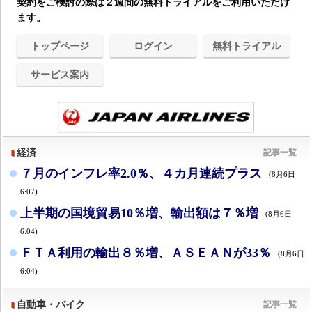
契約をご検討の際は２週間の無料トライアルをご利用いただけ
ます。
トップページ
ログイン
無料トライアル
サービス案内
経済
記事一覧
７月のインフレ率2.0％、４カ月連続プラス
(8月6日
6:07)
上半期の国境貿易10％増、輸出額は７％増
(8月6日
6:04)
ＦＴＡ利用の輸出８％増、ＡＳＥＡＮが33％
(8月6日
6:04)
自動車・バイク
記事一覧