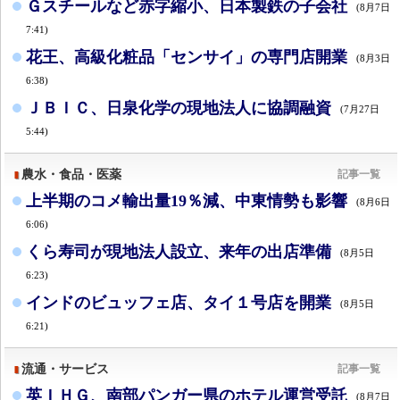
Ｇスチールなど赤字縮小、日本製鉄の子会社
(8月7日
7:41)
花王、高級化粧品「センサイ」の専門店開業
(8月3日
6:38)
ＪＢＩＣ、日泉化学の現地法人に協調融資
(7月27日
5:44)
農水・食品・医薬
記事一覧
上半期のコメ輸出量19％減、中東情勢も影響
(8月6日
6:06)
くら寿司が現地法人設立、来年の出店準備
(8月5日
6:23)
インドのビュッフェ店、タイ１号店を開業
(8月5日
6:21)
流通・サービス
記事一覧
英ＩＨＧ、南部パンガー県のホテル運営受託
(8月7日