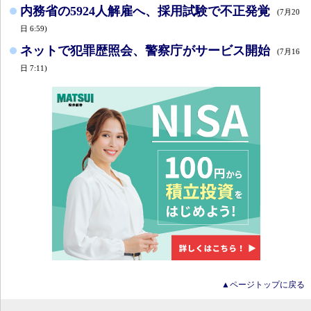
内務省の5924人解雇へ、採用試験で不正発覚
(7月20
日 6:59)
ネットで犯罪歴照会、警察庁がサービス開始
(7月16
日 7:11)
▲ページトップに戻る