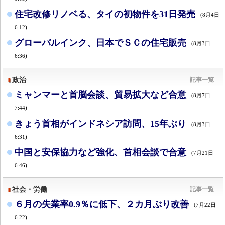
住宅改修リノベる、タイの初物件を31日発売
(8月4日
6:12)
グローバルインク、日本でＳＣの住宅販売
(8月3日
6:36)
政治
記事一覧
ミャンマーと首脳会談、貿易拡大など合意
(8月7日
7:44)
きょう首相がインドネシア訪問、15年ぶり
(8月3日
6:31)
中国と安保協力など強化、首相会談で合意
(7月21日
6:46)
社会・労働
記事一覧
６月の失業率0.9％に低下、２カ月ぶり改善
(7月22日
6:22)