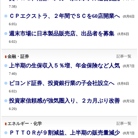
7:38)
ＣＰエクストラ、２年間でＳＣを60店開業へ
(8月6日
6:05)
週末市場に日本製品販売店、出品者を募集
(8月6日
6:02)
金融・証券
記事一覧
上半期の生保収入５％増、年金保険など人気
(8月7日
7:40)
ビヨンド証券、投資銀行業の子会社設立へ
(8月6日
6:02)
投資家信頼感が強気圏入り、２カ月ぶり改善
(8月5日
6:20)
エネルギー・化学
記事一覧
ＰＴＴＯＲが９割減益、上半期の販売量減少
(8月7日