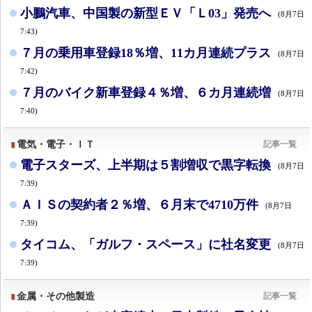
小鵬汽車、中国製の新型ＥＶ「Ｌ03」発売へ
(8月7日
7:43)
７月の乗用車登録18％増、11カ月連続プラス
(8月7日
7:42)
７月のバイク新車登録４％増、６カ月連続増
(8月7日
7:40)
電気・電子・ＩＴ
記事一覧
電子スターズ、上半期は５割増収で黒字転換
(8月7日
7:39)
ＡＩＳの契約者２％増、６月末で4710万件
(8月7日
7:39)
タイコム、「ガルフ・スペース」に社名変更
(8月7日
7:39)
金属・その他製造
記事一覧