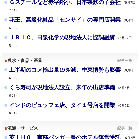
Ｇスチールなど赤字縮小、日本製鉄の子会社
(8月7日
7:41)
花王、高級化粧品「センサイ」の専門店開業
(8月3日
6:38)
ＪＢＩＣ、日泉化学の現地法人に協調融資
(7月27日
5:44)
農水・食品・医薬
記事一覧
上半期のコメ輸出量19％減、中東情勢も影響
(8月6日
6:06)
くら寿司が現地法人設立、来年の出店準備
(8月5日
6:23)
インドのビュッフェ店、タイ１号店を開業
(8月5日
6:21)
流通・サービス
記事一覧
英ＩＨＧ、南部パンガー県のホテル運営受託
(8月7日