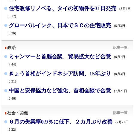
住宅改修リノベる、タイの初物件を31日発売
(8月4日
6:12)
グローバルインク、日本でＳＣの住宅販売
(8月3日
6:36)
政治
記事一覧
ミャンマーと首脳会談、貿易拡大など合意
(8月7日
7:44)
きょう首相がインドネシア訪問、15年ぶり
(8月3日
6:31)
中国と安保協力など強化、首相会談で合意
(7月21日
6:46)
社会・労働
記事一覧
６月の失業率0.9％に低下、２カ月ぶり改善
(7月22日
6:22)