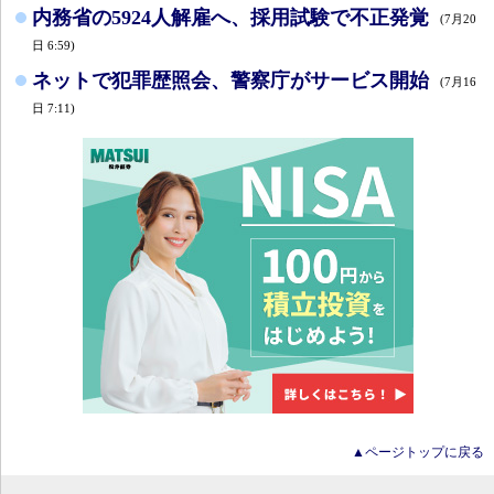
内務省の5924人解雇へ、採用試験で不正発覚
(7月20
日 6:59)
ネットで犯罪歴照会、警察庁がサービス開始
(7月16
日 7:11)
▲ページトップに戻る