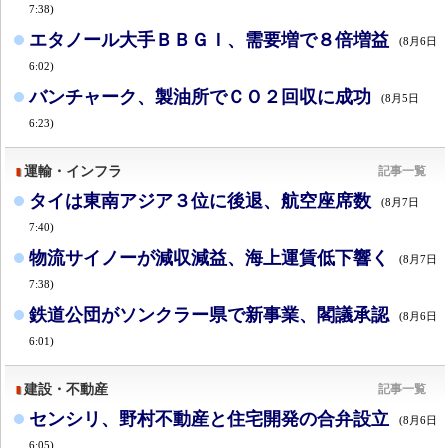
7:38)
エタノール大手ＢＢＧＩ、需要増で８倍増益
(8月6日
6:02)
バンチャーク、製油所でＣＯ２回収に成功
(8月5日
6:23)
運輸・インフラ
記事一覧
タイは東南アジア３位に後退、航空座席数
(8月7日
7:40)
物流サイノーが減収減益、海上運賃低下響く
(8月7日
7:38)
鉄道公団がソンクラー県で新事業、閣議承認
(8月6日
6:01)
建設・不動産
記事一覧
センシリ、野村不動産と住宅開発の合弁設立
(8月6日
6:05)