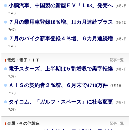
小鵬汽車、中国製の新型ＥＶ「Ｌ03」発売へ
(8月7日
7:43)
７月の乗用車登録18％増、11カ月連続プラス
(8月7日
7:42)
７月のバイク新車登録４％増、６カ月連続増
(8月7日
7:40)
電気・電子・ＩＴ
記事一覧
電子スターズ、上半期は５割増収で黒字転換
(8月7日
7:39)
ＡＩＳの契約者２％増、６月末で4710万件
(8月7日
7:39)
タイコム、「ガルフ・スペース」に社名変更
(8月7日
7:39)
金属・その他製造
記事一覧