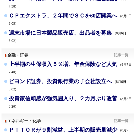
7:38)
ＣＰエクストラ、２年間でＳＣを60店開業へ
(8月6日
6:05)
週末市場に日本製品販売店、出品者を募集
(8月6日
6:02)
金融・証券
記事一覧
上半期の生保収入５％増、年金保険など人気
(8月7日
7:40)
ビヨンド証券、投資銀行業の子会社設立へ
(8月6日
6:02)
投資家信頼感が強気圏入り、２カ月ぶり改善
(8月5日
6:20)
エネルギー・化学
記事一覧
ＰＴＴＯＲが９割減益、上半期の販売量減少
(8月7日