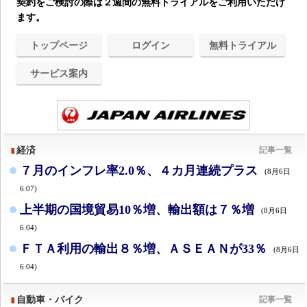
契約をご検討の際は２週間の無料トライアルをご利用いただけ
ます。
トップページ
ログイン
無料トライアル
サービス案内
経済
記事一覧
７月のインフレ率2.0％、４カ月連続プラス
(8月6日
6:07)
上半期の国境貿易10％増、輸出額は７％増
(8月6日
6:04)
ＦＴＡ利用の輸出８％増、ＡＳＥＡＮが33％
(8月6日
6:04)
自動車・バイク
記事一覧