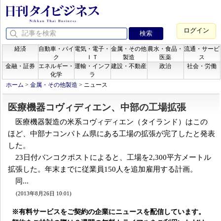
ログイン
経済
自動車・バイ
電気・電子・
金属・その他
農水・食品・
流通・サービ
ク
ＩＴ
製造
医薬
ス
金融・証券
エネルギー・
運輸・インフ
建設・不動産
政治
社会・労働
化学
ラ
ホーム
>
金属・その他製造
>
ニュース
医療機器コヴィディエン、中部の工場拡張
医療機器製造の米系コヴィディエン（タイランド）はこの
ほど、中部ナコンパトム県にある工場の拡張が完了したと発表
した。
23日付バンコクポストによると、工場を2,300平方メートル
拡張した。年末までに従業員150人を追加雇用する計画。
同...
(2013年8月26日 10:01)
※有料サービスをご契約の企業にニュースを配信しています。