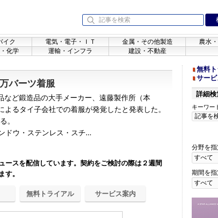
バイク
電気・電子・ＩＴ
金属・その他製造
農水・
・化学
運輸・インフラ
建設・不動産
無料ト
サービ
0万バーツ着服
詳細検
品など鍛造品の大手メーカー、遠藤製作所（本
キーワー
役によるタイ子会社での着服が発覚したと発表した。
いる。
ドウ・ステンレス・スチ...
分野を指
ュースを配信しています。契約をご検討の際は２週間
期間を指
ます。
無料トライアル
サービス案内