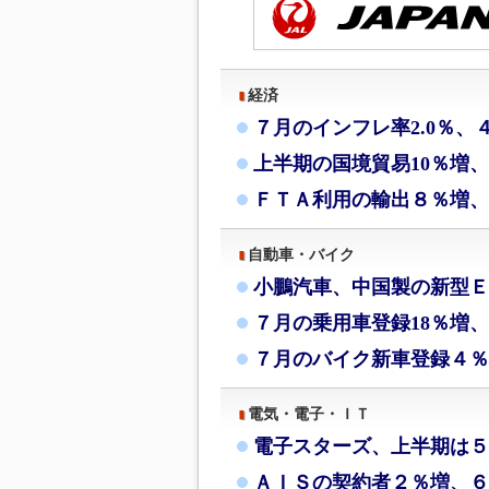
経済
７月のインフレ率2.0％、
上半期の国境貿易10％増
ＦＴＡ利用の輸出８％増、
自動車・バイク
小鵬汽車、中国製の新型Ｅ
７月の乗用車登録18％増、
７月のバイク新車登録４％
電気・電子・ＩＴ
電子スターズ、上半期は５
ＡＩＳの契約者２％増、６月