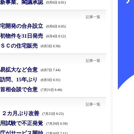
新事業、閣議承認
(8月6日 6:01)
記事一覧
宅開発の合弁設立
(8月6日 6:05)
初物件を31日発売
(8月4日 6:12)
ＳＣの住宅販売
(8月3日 6:36)
記事一覧
易拡大など合意
(8月7日 7:44)
訪問、15年ぶり
(8月3日 6:31)
首相会談で合意
(7月21日 6:46)
記事一覧
、２カ月ぶり改善
(7月22日 6:22)
採用試験で不正発覚
(7月20日 6:59)
庁がサービス開始
(7月16日 7:11)