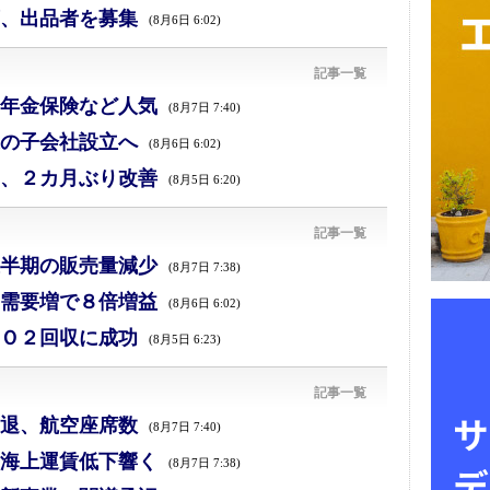
、出品者を募集
(8月6日 6:02)
記事一覧
年金保険など人気
(8月7日 7:40)
の子会社設立へ
(8月6日 6:02)
、２カ月ぶり改善
(8月5日 6:20)
記事一覧
半期の販売量減少
(8月7日 7:38)
需要増で８倍増益
(8月6日 6:02)
Ｏ２回収に成功
(8月5日 6:23)
記事一覧
退、航空座席数
(8月7日 7:40)
海上運賃低下響く
(8月7日 7:38)