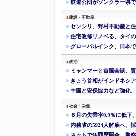
鉄道公団がソンクラー県で
建設・不動産
センシリ、野村不動産と住
住宅改修リノベる、タイの
グローバルインク、日本で
政治
ミャンマーと首脳会談、貿
きょう首相がインドネシア
中国と安保協力など強化、
社会・労働
６月の失業率0.9％に低下
内務省の5924人解雇へ、
ネットで犯罪歴照会、警察