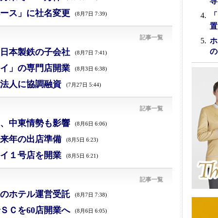
専
ース」に社名変更
(8月7日 7:39)
「
置
記事一覧
ホ
日本製鉄の子会社
の
(8月7日 7:41)
イ」の専門店開業
(8月3日 6:38)
法人に協調融資
(7月27日 5:44)
記事一覧
減、中東情勢も影響
(8月6日 6:06)
来年の出店準備
(8月5日 6:23)
イ１号店を開業
(8月5日 6:21)
記事一覧
のホテル運営受託
(8月7日 7:38)
ＳＣを60店開業へ
(8月6日 6:05)