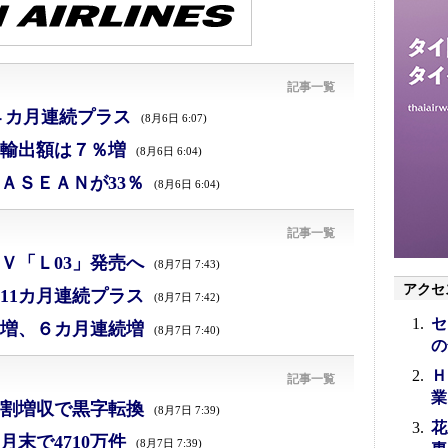
記事一覧
４カ月連続プラス
(8月6日 6:07)
、輸出額は７％増
(8月6日 6:04)
ＡＳＥＡＮが33％
(8月6日 6:04)
記事一覧
Ｖ「Ｌ03」発売へ
(8月7日 7:43)
アクセ
11カ月連続プラス
(8月7日 7:42)
セ
増、６カ月連続増
(8月7日 7:40)
の
Ｈ
記事一覧
業
割増収で黒字転換
(8月7日 7:39)
花
末で4710万件
(8月7日 7:39)