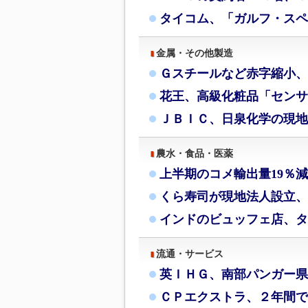
タイコム、「ガルフ・スペ
金属・その他製造
Ｇスチールなど赤字縮小、
花王、高級化粧品「センサ
ＪＢＩＣ、日泉化学の現地
農水・食品・医薬
上半期のコメ輸出量19％
くら寿司が現地法人設立、
インドのビュッフェ店、タ
流通・サービス
英ＩＨＧ、南部パンガー県
ＣＰエクストラ、２年間で