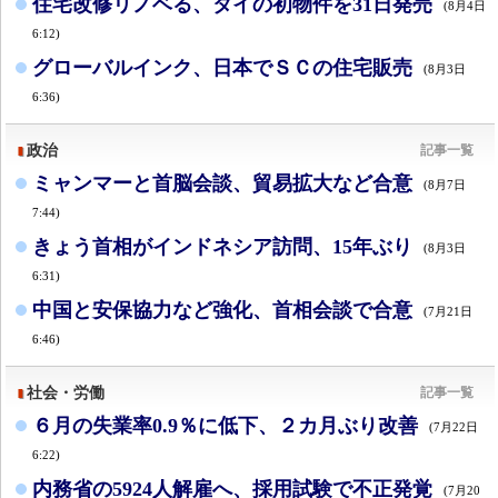
住宅改修リノベる、タイの初物件を31日発売
(8月4日
6:12)
グローバルインク、日本でＳＣの住宅販売
(8月3日
6:36)
政治
記事一覧
ミャンマーと首脳会談、貿易拡大など合意
(8月7日
7:44)
きょう首相がインドネシア訪問、15年ぶり
(8月3日
6:31)
中国と安保協力など強化、首相会談で合意
(7月21日
6:46)
社会・労働
記事一覧
６月の失業率0.9％に低下、２カ月ぶり改善
(7月22日
6:22)
内務省の5924人解雇へ、採用試験で不正発覚
(7月20