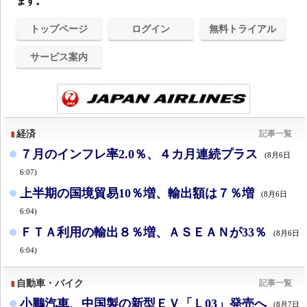
ます。
トップページ
ログイン
無料トライアル
サービス案内
経済
記事一覧
７月のインフレ率2.0％、４カ月連続プラス
(8月6日
6:07)
上半期の国境貿易10％増、輸出額は７％増
(8月6日
6:04)
ＦＴＡ利用の輸出８％増、ＡＳＥＡＮが33％
(8月6日
6:04)
自動車・バイク
記事一覧
小鵬汽車、中国製の新型ＥＶ「Ｌ03」発売へ
(8月7日