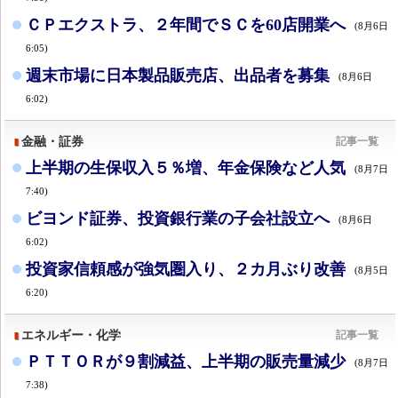
ＣＰエクストラ、２年間でＳＣを60店開業へ
(8月6日
6:05)
週末市場に日本製品販売店、出品者を募集
(8月6日
6:02)
金融・証券
記事一覧
上半期の生保収入５％増、年金保険など人気
(8月7日
7:40)
ビヨンド証券、投資銀行業の子会社設立へ
(8月6日
6:02)
投資家信頼感が強気圏入り、２カ月ぶり改善
(8月5日
6:20)
エネルギー・化学
記事一覧
ＰＴＴＯＲが９割減益、上半期の販売量減少
(8月7日
7:38)