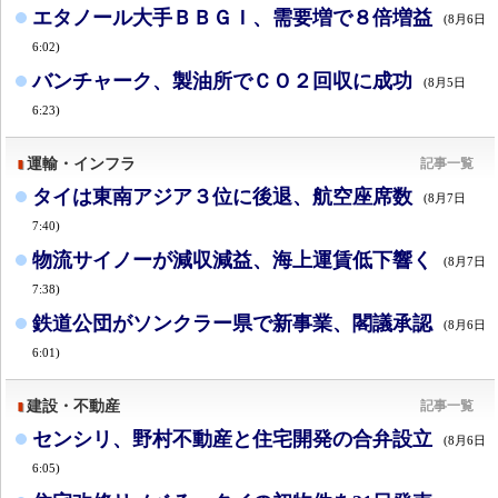
エタノール大手ＢＢＧＩ、需要増で８倍増益
(8月6日
6:02)
バンチャーク、製油所でＣＯ２回収に成功
(8月5日
6:23)
運輸・インフラ
記事一覧
タイは東南アジア３位に後退、航空座席数
(8月7日
7:40)
物流サイノーが減収減益、海上運賃低下響く
(8月7日
7:38)
鉄道公団がソンクラー県で新事業、閣議承認
(8月6日
6:01)
建設・不動産
記事一覧
センシリ、野村不動産と住宅開発の合弁設立
(8月6日
6:05)