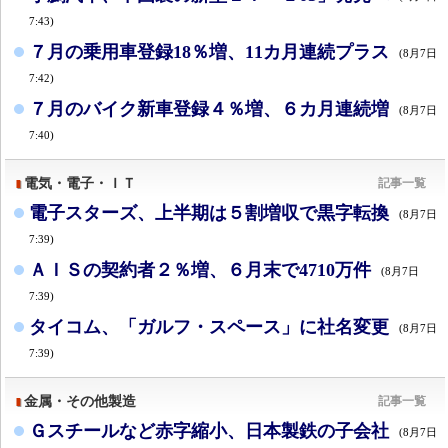
7:43)
７月の乗用車登録18％増、11カ月連続プラス
(8月7日
7:42)
７月のバイク新車登録４％増、６カ月連続増
(8月7日
7:40)
電気・電子・ＩＴ
記事一覧
電子スターズ、上半期は５割増収で黒字転換
(8月7日
7:39)
ＡＩＳの契約者２％増、６月末で4710万件
(8月7日
7:39)
タイコム、「ガルフ・スペース」に社名変更
(8月7日
7:39)
金属・その他製造
記事一覧
Ｇスチールなど赤字縮小、日本製鉄の子会社
(8月7日