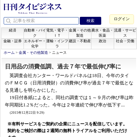
ログイン
経済
自動車・バイ
電気・電子・
金属・その他
農水・食品・
流通・サービ
ク
ＩＴ
製造
医薬
ス
金融・証券
エネルギー・
運輸・インフ
建設・不動産
政治
社会・労働
化学
ラ
ホーム
>
金属・その他製造
>
ニュース
日用品の消費低調、過去７年で最低伸び率に
英調査会社カンター・ワールドパネルは18日、今年のタイ
のＦＭＣＧ（日用消費財）の消費伸び率が過去７年で最低とな
る見通しを明らかにした。
19日付各紙によると、同社の調査では１～９月の伸び率は昨
年同期比1.2％だった。今年は２年連続で伸び率が低下す...
(2015年12月22日 9:29)
※有料サービスをご契約の企業にニュースを配信しています。
契約をご検討の際は２週間の無料トライアルをご利用いただけ