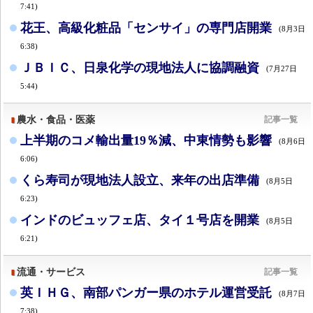
7:41)
花王、高級化粧品「センサイ」の専門店開業
(8月3日
6:38)
ＪＢＩＣ、日泉化学の現地法人に協調融資
(7月27日
5:44)
農水・食品・医薬
記事一覧
上半期のコメ輸出量19％減、中東情勢も影響
(8月6日
6:06)
くら寿司が現地法人設立、来年の出店準備
(8月5日
6:23)
インドのビュッフェ店、タイ１号店を開業
(8月5日
6:21)
流通・サービス
記事一覧
英ＩＨＧ、南部パンガー県のホテル運営受託
(8月7日
7:38)