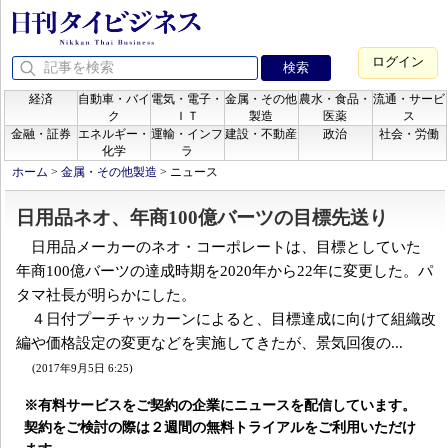
ログイン
経済
自動車・バイ
電気・電子・
金属・その他
農水・食品・
流通・サービ
ク
ＩＴ
製造
医薬
ス
金融・証券
エネルギー・
運輸・インフ
建設・不動産
政治
社会・労働
化学
ラ
ホーム
>
金属・その他製造
>
ニュース
日用品ネオ、年商100億バーツの目標先送り
日用品メーカーのネオ・コーポレートは、目標としていた
年商100億バーツの達成時期を2020年から22年に変更した。パ
タマ社長が明らかにした。
４日付プーチャッカーンによると、目標達成に向けて組織改
編や価格設定の変更などを実施してきたが、景気回復の...
(2017年9月5日 6:25)
※有料サービスをご契約の企業にニュースを配信しています。
契約をご検討の際は２週間の無料トライアルをご利用いただけ