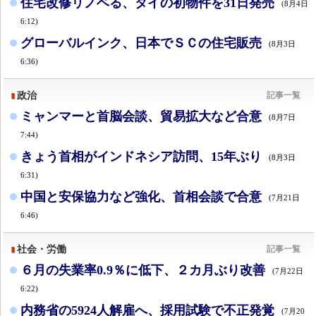
住宅改修リノベる、タイの初物件を31日発売
(8月4日
6:12)
グローバルインク、日本でＳＣの住宅販売
(8月3日
6:36)
政治
記事一覧
ミャンマーと首脳会談、貿易拡大など合意
(8月7日
7:44)
きょう首相がインドネシア訪問、15年ぶり
(8月3日
6:31)
中国と安保協力など強化、首相会談で合意
(7月21日
6:46)
社会・労働
記事一覧
６月の失業率0.9％に低下、２カ月ぶり改善
(7月22日
6:22)
内務省の5924人解雇へ、採用試験で不正発覚
(7月20