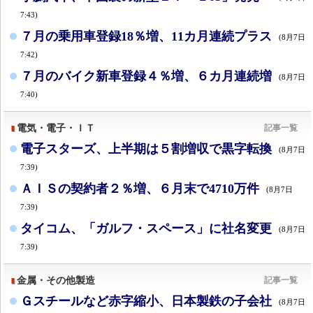
7:43)
７月の乗用車登録18％増、11カ月連続プラス
(8月7日
7:42)
７月のバイク新車登録４％増、６カ月連続増
(8月7日
7:40)
電気・電子・ＩＴ
記事一覧
電子スターズ、上半期は５割増収で黒字転換
(8月7日
7:39)
ＡＩＳの契約者２％増、６月末で4710万件
(8月7日
7:39)
タイコム、「ガルフ・スペース」に社名変更
(8月7日
7:39)
金属・その他製造
記事一覧
Ｇスチールなど赤字縮小、日本製鉄の子会社
(8月7日