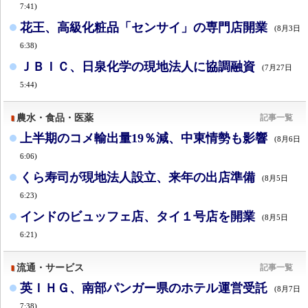
7:41)
花王、高級化粧品「センサイ」の専門店開業
(8月3日
6:38)
ＪＢＩＣ、日泉化学の現地法人に協調融資
(7月27日
5:44)
農水・食品・医薬
記事一覧
上半期のコメ輸出量19％減、中東情勢も影響
(8月6日
6:06)
くら寿司が現地法人設立、来年の出店準備
(8月5日
6:23)
インドのビュッフェ店、タイ１号店を開業
(8月5日
6:21)
流通・サービス
記事一覧
英ＩＨＧ、南部パンガー県のホテル運営受託
(8月7日
7:38)