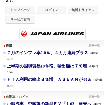
ます。
トップページ
ログイン
無料トライアル
サービス案内
経済
記事一覧
７月のインフレ率2.0％、４カ月連続プラス
(8月6日
6:07)
上半期の国境貿易10％増、輸出額は７％増
(8月6日
6:04)
ＦＴＡ利用の輸出８％増、ＡＳＥＡＮが33％
(8月6日
6:04)
自動車・バイク
記事一覧
小鵬汽車、中国製の新型ＥＶ「Ｌ03」発売へ
(8月7日