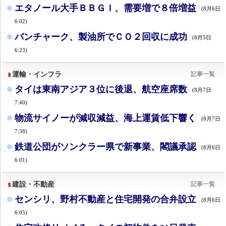
エタノール大手ＢＢＧＩ、需要増で８倍増益
(8月6日
6:02)
バンチャーク、製油所でＣＯ２回収に成功
(8月5日
6:23)
運輸・インフラ
記事一覧
タイは東南アジア３位に後退、航空座席数
(8月7日
7:40)
物流サイノーが減収減益、海上運賃低下響く
(8月7日
7:38)
鉄道公団がソンクラー県で新事業、閣議承認
(8月6日
6:01)
建設・不動産
記事一覧
センシリ、野村不動産と住宅開発の合弁設立
(8月6日
6:05)