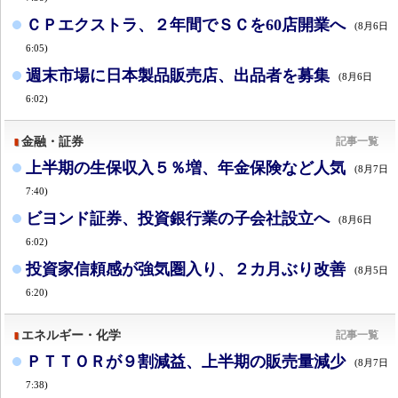
ＣＰエクストラ、２年間でＳＣを60店開業へ
(8月6日
6:05)
週末市場に日本製品販売店、出品者を募集
(8月6日
6:02)
金融・証券
記事一覧
上半期の生保収入５％増、年金保険など人気
(8月7日
7:40)
ビヨンド証券、投資銀行業の子会社設立へ
(8月6日
6:02)
投資家信頼感が強気圏入り、２カ月ぶり改善
(8月5日
6:20)
エネルギー・化学
記事一覧
ＰＴＴＯＲが９割減益、上半期の販売量減少
(8月7日
7:38)