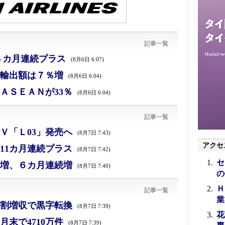
記事一覧
４カ月連続プラス
(8月6日 6:07)
、輸出額は７％増
(8月6日 6:04)
ＡＳＥＡＮが33％
(8月6日 6:04)
記事一覧
Ｖ「Ｌ03」発売へ
(8月7日 7:43)
アクセ
11カ月連続プラス
(8月7日 7:42)
セ
増、６カ月連続増
(8月7日 7:40)
の
Ｈ
記事一覧
業
割増収で黒字転換
(8月7日 7:39)
花
末で4710万件
(8月7日 7:39)