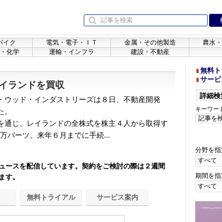
バイク
電気・電子・ＩＴ
金属・その他製造
農水・
・化学
運輸・インフラ
建設・不動産
無料ト
サービ
イランドを買収
詳細検
・ウッド・インダストリーズは８日、不動産開発
キーワー
た。
を通じ、レイランドの全株式を株主４人から取得す
0万バーツ。来年６月までに手続...
分野を指
ュースを配信しています。契約をご検討の際は２週間
期間を指
ます。
無料トライアル
サービス案内