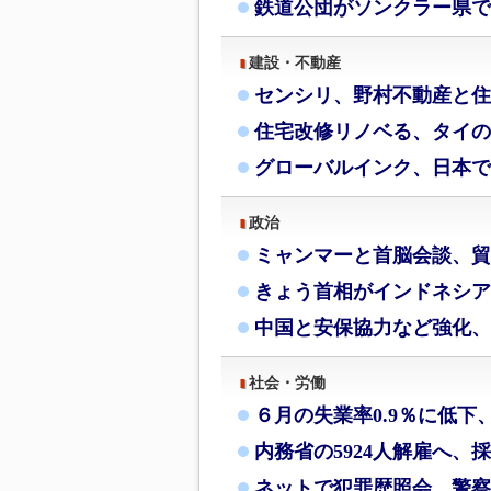
鉄道公団がソンクラー県で
建設・不動産
センシリ、野村不動産と住
住宅改修リノベる、タイの
グローバルインク、日本で
政治
ミャンマーと首脳会談、貿
きょう首相がインドネシア
中国と安保協力など強化、
社会・労働
６月の失業率0.9％に低下
内務省の5924人解雇へ、
ネットで犯罪歴照会、警察