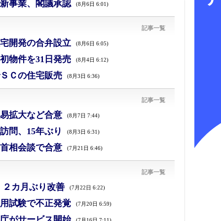
新事業、閣議承認
(8月6日 6:01)
記事一覧
宅開発の合弁設立
(8月6日 6:05)
初物件を31日発売
(8月4日 6:12)
ＳＣの住宅販売
(8月3日 6:36)
記事一覧
易拡大など合意
(8月7日 7:44)
訪問、15年ぶり
(8月3日 6:31)
首相会談で合意
(7月21日 6:46)
記事一覧
、２カ月ぶり改善
(7月22日 6:22)
採用試験で不正発覚
(7月20日 6:59)
庁がサービス開始
(7月16日 7:11)