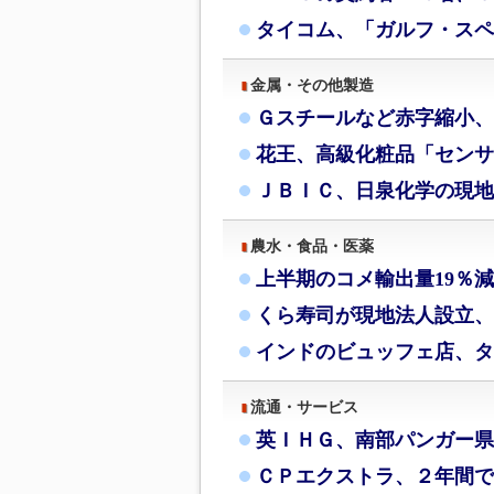
タイコム、「ガルフ・スペ
金属・その他製造
Ｇスチールなど赤字縮小、
花王、高級化粧品「センサ
ＪＢＩＣ、日泉化学の現地
農水・食品・医薬
上半期のコメ輸出量19％
くら寿司が現地法人設立、
インドのビュッフェ店、タ
流通・サービス
英ＩＨＧ、南部パンガー県
ＣＰエクストラ、２年間で