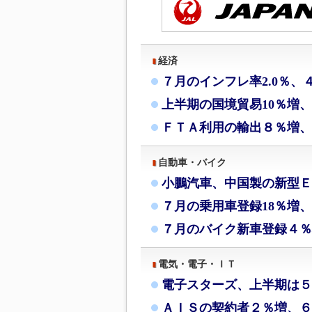
経済
７月のインフレ率2.0％、
上半期の国境貿易10％増
ＦＴＡ利用の輸出８％増、
自動車・バイク
小鵬汽車、中国製の新型Ｅ
７月の乗用車登録18％増、
７月のバイク新車登録４％
電気・電子・ＩＴ
電子スターズ、上半期は５
ＡＩＳの契約者２％増、６月