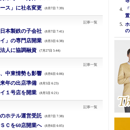
専
ース」に社名変更
(8月7日 7:39)
「
置
記事一覧
ホ
日本製鉄の子会社
の
(8月7日 7:41)
イ」の専門店開業
(8月3日 6:38)
法人に協調融資
(7月27日 5:44)
記事一覧
減、中東情勢も影響
(8月6日 6:06)
来年の出店準備
(8月5日 6:23)
イ１号店を開業
(8月5日 6:21)
記事一覧
のホテル運営受託
(8月7日 7:38)
ＳＣを60店開業へ
(8月6日 6:05)