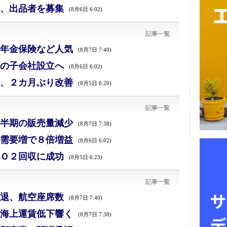
、出品者を募集
(8月6日 6:02)
記事一覧
年金保険など人気
(8月7日 7:40)
の子会社設立へ
(8月6日 6:02)
、２カ月ぶり改善
(8月5日 6:20)
記事一覧
半期の販売量減少
(8月7日 7:38)
需要増で８倍増益
(8月6日 6:02)
Ｏ２回収に成功
(8月5日 6:23)
記事一覧
退、航空座席数
(8月7日 7:40)
海上運賃低下響く
(8月7日 7:38)