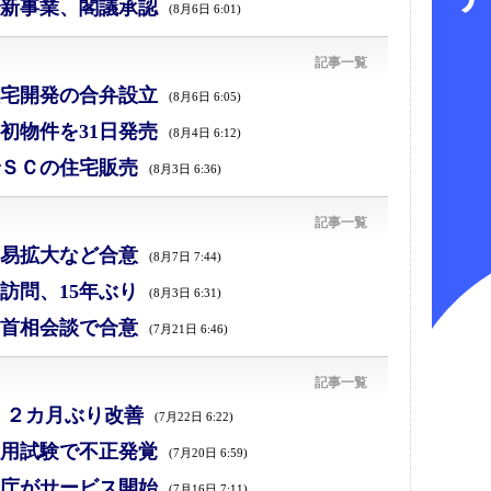
新事業、閣議承認
(8月6日 6:01)
記事一覧
宅開発の合弁設立
(8月6日 6:05)
初物件を31日発売
(8月4日 6:12)
ＳＣの住宅販売
(8月3日 6:36)
記事一覧
易拡大など合意
(8月7日 7:44)
訪問、15年ぶり
(8月3日 6:31)
首相会談で合意
(7月21日 6:46)
記事一覧
、２カ月ぶり改善
(7月22日 6:22)
採用試験で不正発覚
(7月20日 6:59)
庁がサービス開始
(7月16日 7:11)