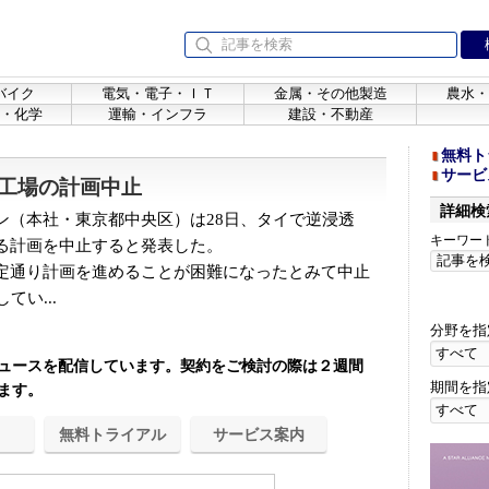
バイク
電気・電子・ＩＴ
金属・その他製造
農水・
・化学
運輸・インフラ
建設・不動産
無料ト
サービ
工場の計画中止
詳細検
（本社・東京都中央区）は28日、タイで逆浸透
キーワー
る計画を中止すると発表した。
定通り計画を進めることが困難になったとみて中止
てい...
分野を指
ュースを配信しています。契約をご検討の際は２週間
期間を指
ます。
無料トライアル
サービス案内