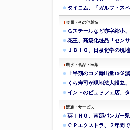
タイコム、「ガルフ・スペ
金属・その他製造
Ｇスチールなど赤字縮小、
花王、高級化粧品「センサ
ＪＢＩＣ、日泉化学の現地
農水・食品・医薬
上半期のコメ輸出量19％
くら寿司が現地法人設立、
インドのビュッフェ店、タ
流通・サービス
英ＩＨＧ、南部パンガー県
ＣＰエクストラ、２年間で