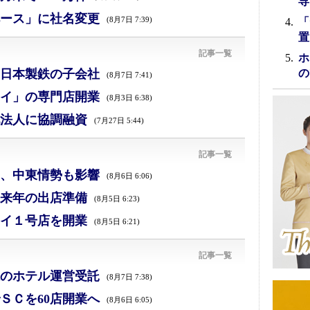
専
ース」に社名変更
(8月7日 7:39)
「
置
記事一覧
ホ
日本製鉄の子会社
の
(8月7日 7:41)
イ」の専門店開業
(8月3日 6:38)
法人に協調融資
(7月27日 5:44)
記事一覧
減、中東情勢も影響
(8月6日 6:06)
来年の出店準備
(8月5日 6:23)
イ１号店を開業
(8月5日 6:21)
記事一覧
のホテル運営受託
(8月7日 7:38)
ＳＣを60店開業へ
(8月6日 6:05)