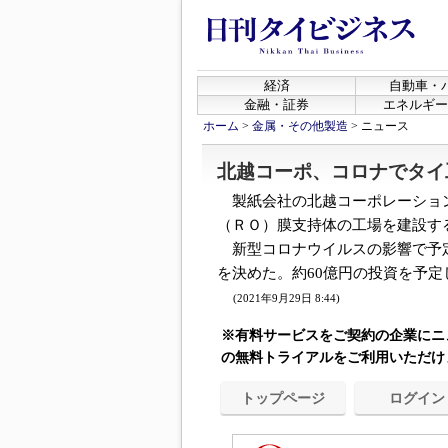
経済
自動車・
金融・証券
エネルギー
ホーム
>
金属・その他製造
>
ニュース
北越コーポ、コロナでタイ
製紙会社の北越コーポレーション
（ＲＯ）膜支持体の工場を建設す
新型コロナウイルスの影響で予
を決めた。約60億円の投資を予定し
(2021年9月29日 8:44)
※有料サービスをご契約の企業にニ
の無料トライアルをご利用いただけ
トップページ
ログイン