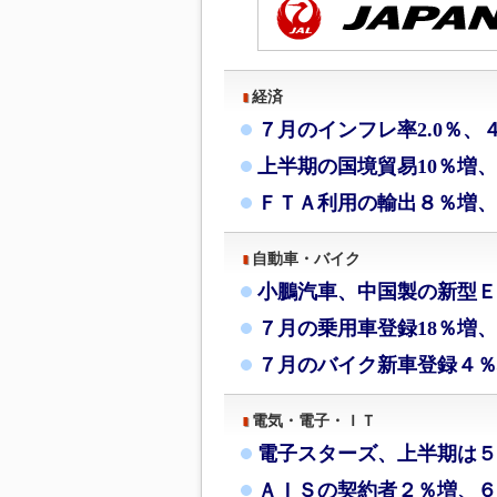
経済
７月のインフレ率2.0％、
上半期の国境貿易10％増
ＦＴＡ利用の輸出８％増、
自動車・バイク
小鵬汽車、中国製の新型Ｅ
７月の乗用車登録18％増、
７月のバイク新車登録４％
電気・電子・ＩＴ
電子スターズ、上半期は５
ＡＩＳの契約者２％増、６月