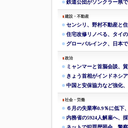
鉄道公団がソンクラー県で
建設・不動産
センシリ、野村不動産と住
住宅改修リノベる、タイの
グローバルインク、日本で
政治
ミャンマーと首脳会談、貿
きょう首相がインドネシア
中国と安保協力など強化、
社会・労働
６月の失業率0.9％に低下
内務省の5924人解雇へ、
ネットで犯罪歴照会、警察