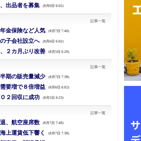
、出品者を募集
(8月6日 6:02)
記事一覧
年金保険など人気
(8月7日 7:40)
の子会社設立へ
(8月6日 6:02)
、２カ月ぶり改善
(8月5日 6:20)
記事一覧
半期の販売量減少
(8月7日 7:38)
需要増で８倍増益
(8月6日 6:02)
Ｏ２回収に成功
(8月5日 6:23)
記事一覧
退、航空座席数
(8月7日 7:40)
海上運賃低下響く
(8月7日 7:38)