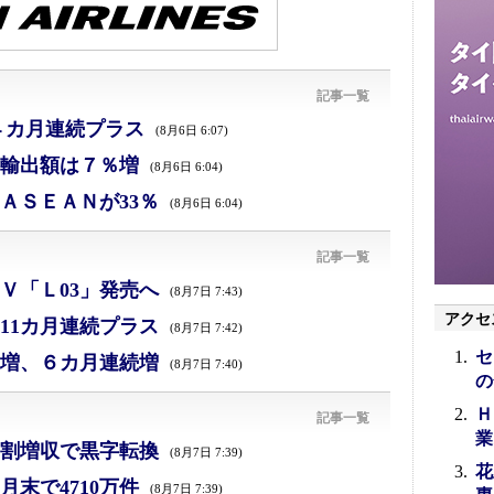
記事一覧
４カ月連続プラス
(8月6日 6:07)
、輸出額は７％増
(8月6日 6:04)
ＡＳＥＡＮが33％
(8月6日 6:04)
記事一覧
Ｖ「Ｌ03」発売へ
(8月7日 7:43)
アクセ
11カ月連続プラス
(8月7日 7:42)
セ
増、６カ月連続増
(8月7日 7:40)
の
Ｈ
記事一覧
業
割増収で黒字転換
(8月7日 7:39)
花
末で4710万件
(8月7日 7:39)