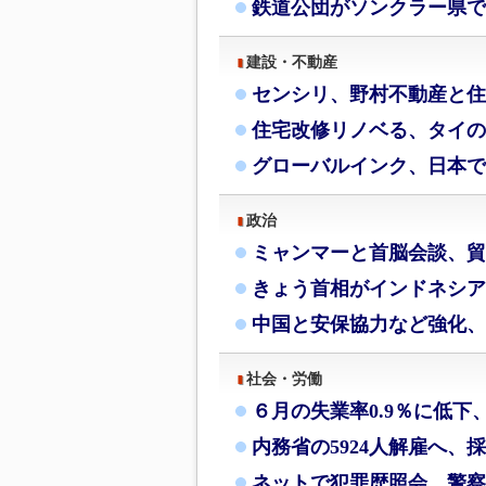
鉄道公団がソンクラー県で
建設・不動産
センシリ、野村不動産と住
住宅改修リノベる、タイの
グローバルインク、日本で
政治
ミャンマーと首脳会談、貿
きょう首相がインドネシア
中国と安保協力など強化、
社会・労働
６月の失業率0.9％に低下
内務省の5924人解雇へ、
ネットで犯罪歴照会、警察