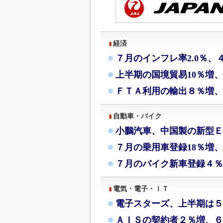
経済
７月のインフレ率2.0％、
上半期の国境貿易10％増
ＦＴＡ利用の輸出８％増、
自動車・バイク
小鵬汽車、中国製の新型Ｅ
７月の乗用車登録18％増、
７月のバイク新車登録４％
電気・電子・ＩＴ
電子スターズ、上半期は５
ＡＩＳの契約者２％増、６月