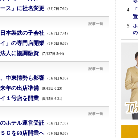
専
ース」に社名変更
(8月7日 7:39)
「
置
記事一覧
ホ
日本製鉄の子会社
の
(8月7日 7:41)
イ」の専門店開業
(8月3日 6:38)
法人に協調融資
(7月27日 5:44)
記事一覧
減、中東情勢も影響
(8月6日 6:06)
来年の出店準備
(8月5日 6:23)
イ１号店を開業
(8月5日 6:21)
記事一覧
のホテル運営受託
(8月7日 7:38)
ＳＣを60店開業へ
(8月6日 6:05)