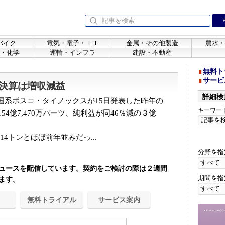
バイク
電気・電子・ＩＴ
金属・その他製造
農水・
・化学
運輸・インフラ
建設・不動産
無料ト
サービ
決算は増収減益
詳細検
系ポスコ・タイノックスが15日発表した昨年の
キーワー
54億7,470万バーツ、純利益が同46％減の３億
14トンとほぼ前年並みだっ...
分野を指
ュースを配信しています。契約をご検討の際は２週間
期間を指
ます。
無料トライアル
サービス案内