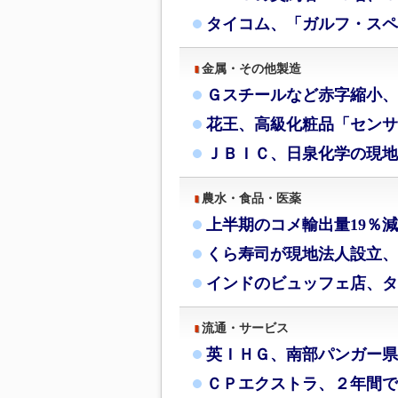
タイコム、「ガルフ・スペ
金属・その他製造
Ｇスチールなど赤字縮小、
花王、高級化粧品「センサ
ＪＢＩＣ、日泉化学の現地
農水・食品・医薬
上半期のコメ輸出量19％
くら寿司が現地法人設立、
インドのビュッフェ店、タ
流通・サービス
英ＩＨＧ、南部パンガー県
ＣＰエクストラ、２年間で