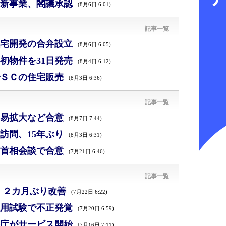
新事業、閣議承認
(8月6日 6:01)
記事一覧
宅開発の合弁設立
(8月6日 6:05)
初物件を31日発売
(8月4日 6:12)
ＳＣの住宅販売
(8月3日 6:36)
記事一覧
易拡大など合意
(8月7日 7:44)
訪問、15年ぶり
(8月3日 6:31)
首相会談で合意
(7月21日 6:46)
記事一覧
、２カ月ぶり改善
(7月22日 6:22)
採用試験で不正発覚
(7月20日 6:59)
庁がサービス開始
(7月16日 7:11)