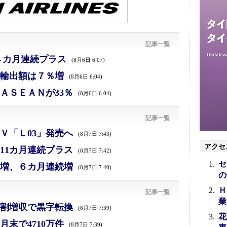
記事一覧
４カ月連続プラス
(8月6日 6:07)
、輸出額は７％増
(8月6日 6:04)
ＡＳＥＡＮが33％
(8月6日 6:04)
記事一覧
Ｖ「Ｌ03」発売へ
(8月7日 7:43)
アクセ
11カ月連続プラス
(8月7日 7:42)
セ
増、６カ月連続増
(8月7日 7:40)
の
Ｈ
記事一覧
業
割増収で黒字転換
(8月7日 7:39)
花
末で4710万件
(8月7日 7:39)