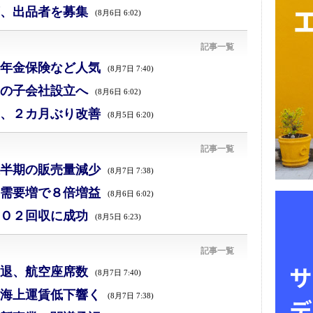
、出品者を募集
(8月6日 6:02)
記事一覧
年金保険など人気
(8月7日 7:40)
の子会社設立へ
(8月6日 6:02)
、２カ月ぶり改善
(8月5日 6:20)
記事一覧
半期の販売量減少
(8月7日 7:38)
需要増で８倍増益
(8月6日 6:02)
Ｏ２回収に成功
(8月5日 6:23)
記事一覧
退、航空座席数
(8月7日 7:40)
海上運賃低下響く
(8月7日 7:38)