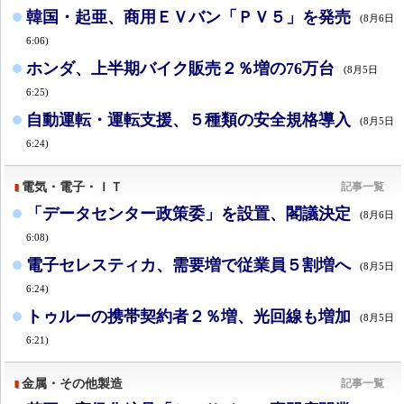
韓国・起亜、商用ＥＶバン「ＰＶ５」を発売
(8月6日
6:06)
ホンダ、上半期バイク販売２％増の76万台
(8月5日
6:25)
自動運転・運転支援、５種類の安全規格導入
(8月5日
6:24)
電気・電子・ＩＴ
記事一覧
「データセンター政策委」を設置、閣議決定
(8月6日
6:08)
電子セレスティカ、需要増で従業員５割増へ
(8月5日
6:24)
トゥルーの携帯契約者２％増、光回線も増加
(8月5日
6:21)
金属・その他製造
記事一覧