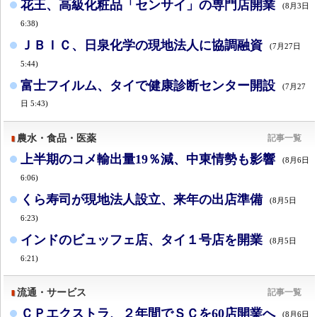
花王、高級化粧品「センサイ」の専門店開業
(8月3日
6:38)
ＪＢＩＣ、日泉化学の現地法人に協調融資
(7月27日
5:44)
富士フイルム、タイで健康診断センター開設
(7月27
日 5:43)
農水・食品・医薬
記事一覧
上半期のコメ輸出量19％減、中東情勢も影響
(8月6日
6:06)
くら寿司が現地法人設立、来年の出店準備
(8月5日
6:23)
インドのビュッフェ店、タイ１号店を開業
(8月5日
6:21)
流通・サービス
記事一覧
ＣＰエクストラ、２年間でＳＣを60店開業へ
(8月6日