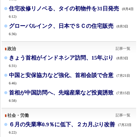
住宅改修リノベる、タイの初物件を31日発売
(8月4日
6:12)
グローバルインク、日本でＳＣの住宅販売
(8月3日
6:36)
政治
記事一覧
きょう首相がインドネシア訪問、15年ぶり
(8月3日
6:31)
中国と安保協力など強化、首相会談で合意
(7月21日
6:46)
首相が中国訪問へ、先端産業など投資誘致
(7月15日
6:58)
社会・労働
記事一覧
６月の失業率0.9％に低下、２カ月ぶり改善
(7月22日
6:22)