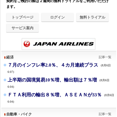
契約をご検討の際は２週間の無料トライアルをご利用いただけ
ます。
トップページ
ログイン
無料トライアル
サービス案内
経済
記事一覧
７月のインフレ率2.0％、４カ月連続プラス
(8月6日
6:07)
上半期の国境貿易10％増、輸出額は７％増
(8月6日
6:04)
ＦＴＡ利用の輸出８％増、ＡＳＥＡＮが33％
(8月6日
6:04)
自動車・バイク
記事一覧