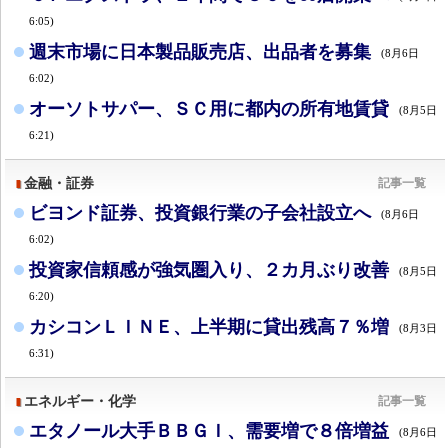
6:05)
週末市場に日本製品販売店、出品者を募集
(8月6日
6:02)
オーソトサパー、ＳＣ用に都内の所有地賃貸
(8月5日
6:21)
金融・証券
記事一覧
ビヨンド証券、投資銀行業の子会社設立へ
(8月6日
6:02)
投資家信頼感が強気圏入り、２カ月ぶり改善
(8月5日
6:20)
カシコンＬＩＮＥ、上半期に貸出残高７％増
(8月3日
6:31)
エネルギー・化学
記事一覧
エタノール大手ＢＢＧＩ、需要増で８倍増益
(8月6日