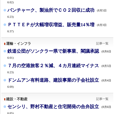
6:02)
バンチャーク、製油所でＣＯ２回収に成功
(8月5日
6:23)
ＰＴＴＥＰが大幅増収増益、販売量14％増
(8月3日
6:37)
運輸・インフラ
記事一覧
鉄道公団がソンクラー県で新事業、閣議承認
(8月6日
6:01)
７月の空港旅客２％減、４カ月連続マイナス
(8月5日
6:23)
ドンムアン有料道路、建設事業の子会社設立
(8月4日
6:09)
建設・不動産
記事一覧
センシリ、野村不動産と住宅開発の合弁設立
(8月6日
6:05)