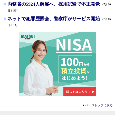
内務省の5924人解雇へ、採用試験で不正発覚
(7月20
日 6:59)
ネットで犯罪歴照会、警察庁がサービス開始
(7月16
日 7:11)
▲ページトップに戻る