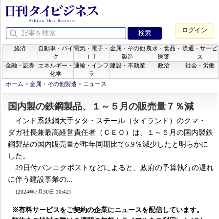
ログイン
経済
自動車・バイ
電気・電子・
金属・その他
農水・食品・
流通・サービ
ク
ＩＴ
製造
医薬
ス
金融・証券
エネルギー・
運輸・インフ
建設・不動産
政治
社会・労働
化学
ラ
ホーム
>
金属・その他製造
>
ニュース
国内製の鉄鋼製品、１～５月の販売量７％減
インド系鉄鋼大手タタ・スチール（タイランド）のクマ・
ダガ社長兼最高経営責任者（ＣＥＯ）は、１～５月の国内製鉄
鋼製品の国内販売量が昨年同期比で6.9％減少したと明らかに
した。
29日付バンコクポストなどによると、政府の予算執行の遅れ
に伴う建設事業の...
(2024年7月30日 10:42)
※有料サービスをご契約の企業にニュースを配信しています。