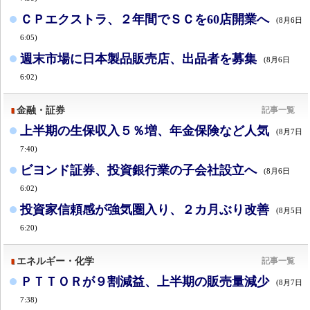
ＣＰエクストラ、２年間でＳＣを60店開業へ
(8月6日
6:05)
週末市場に日本製品販売店、出品者を募集
(8月6日
6:02)
金融・証券
記事一覧
上半期の生保収入５％増、年金保険など人気
(8月7日
7:40)
ビヨンド証券、投資銀行業の子会社設立へ
(8月6日
6:02)
投資家信頼感が強気圏入り、２カ月ぶり改善
(8月5日
6:20)
エネルギー・化学
記事一覧
ＰＴＴＯＲが９割減益、上半期の販売量減少
(8月7日
7:38)