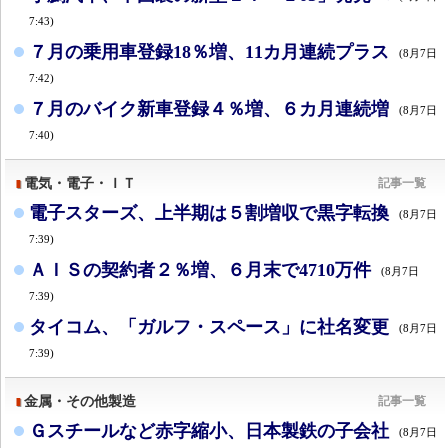
7:43)
７月の乗用車登録18％増、11カ月連続プラス
(8月7日
7:42)
７月のバイク新車登録４％増、６カ月連続増
(8月7日
7:40)
電気・電子・ＩＴ
記事一覧
電子スターズ、上半期は５割増収で黒字転換
(8月7日
7:39)
ＡＩＳの契約者２％増、６月末で4710万件
(8月7日
7:39)
タイコム、「ガルフ・スペース」に社名変更
(8月7日
7:39)
金属・その他製造
記事一覧
Ｇスチールなど赤字縮小、日本製鉄の子会社
(8月7日