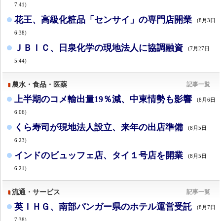
7:41)
花王、高級化粧品「センサイ」の専門店開業
(8月3日
6:38)
ＪＢＩＣ、日泉化学の現地法人に協調融資
(7月27日
5:44)
農水・食品・医薬
記事一覧
上半期のコメ輸出量19％減、中東情勢も影響
(8月6日
6:06)
くら寿司が現地法人設立、来年の出店準備
(8月5日
6:23)
インドのビュッフェ店、タイ１号店を開業
(8月5日
6:21)
流通・サービス
記事一覧
英ＩＨＧ、南部パンガー県のホテル運営受託
(8月7日
7:38)