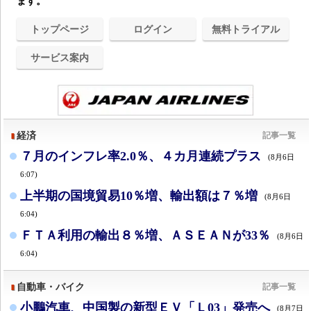
ます。
トップページ
ログイン
無料トライアル
サービス案内
経済
記事一覧
７月のインフレ率2.0％、４カ月連続プラス
(8月6日
6:07)
上半期の国境貿易10％増、輸出額は７％増
(8月6日
6:04)
ＦＴＡ利用の輸出８％増、ＡＳＥＡＮが33％
(8月6日
6:04)
自動車・バイク
記事一覧
小鵬汽車、中国製の新型ＥＶ「Ｌ03」発売へ
(8月7日