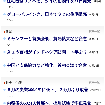
住宅改修リノベる、タイの初物件を31日発売
(8月4日
6:12)
グローバルインク、日本でＳＣの住宅販売
(8月3日
6:36)
政治
記事一覧
ミャンマーと首脳会談、貿易拡大など合意
(8月7日
7:44)
きょう首相がインドネシア訪問、15年ぶり
(8月3日
6:31)
中国と安保協力など強化、首相会談で合意
(7月21日
6:46)
社会・労働
記事一覧
６月の失業率0.9％に低下、２カ月ぶり改善
(7月22日
6:22)
内務省の5924人解雇へ、採用試験で不正発覚
(7月20