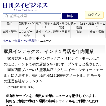
ログイン
経済
自動車・バイ
電気・電子・
金属・その他
農水・食品・
流通・サービ
ク
ＩＴ
製造
医薬
ス
金融・証券
エネルギー・
運輸・インフ
建設・不動産
政治
社会・労働
化学
ラ
ホーム
>
金属・その他製造
>
ニュース
家具インデックス、インド１号店を年内開業
家具製造・販売大手インデックス・リビング・モールはこ
のほど、インドで初の店舗を年内にオープンすると発表した。
同国西部プネーの大型家具店「クリエイティシティー・モー
ル」に入居する。売り場面積は3,200平方メートル。同モール
の運営会社がフランチャ...
(2024年11月21日 3:32)
※有料サービスをご契約の企業にニュースを配信しています。
契約をご検討の際は２週間の無料トライアルをご利用いただけ