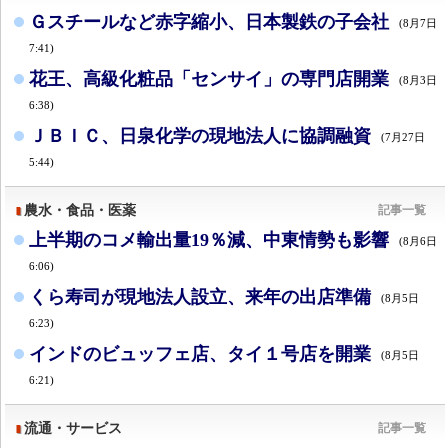
Ｇスチールなど赤字縮小、日本製鉄の子会社
(8月7日
7:41)
花王、高級化粧品「センサイ」の専門店開業
(8月3日
6:38)
ＪＢＩＣ、日泉化学の現地法人に協調融資
(7月27日
5:44)
農水・食品・医薬
記事一覧
上半期のコメ輸出量19％減、中東情勢も影響
(8月6日
6:06)
くら寿司が現地法人設立、来年の出店準備
(8月5日
6:23)
インドのビュッフェ店、タイ１号店を開業
(8月5日
6:21)
流通・サービス
記事一覧