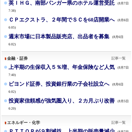
英ＩＨＧ、南部パンガー県のホテル運営受託
(8月7日
7:38)
ＣＰエクストラ、２年間でＳＣを60店開業へ
(8月6日
6:05)
週末市場に日本製品販売店、出品者を募集
(8月6日
6:02)
金融・証券
記事一覧
上半期の生保収入５％増、年金保険など人気
(8月7日
7:40)
ビヨンド証券、投資銀行業の子会社設立へ
(8月6日
6:02)
投資家信頼感が強気圏入り、２カ月ぶり改善
(8月5日
6:20)
エネルギー・化学
記事一覧
ＰＴＴＯＲが９割減益、上半期の販売量減少
(8月7日