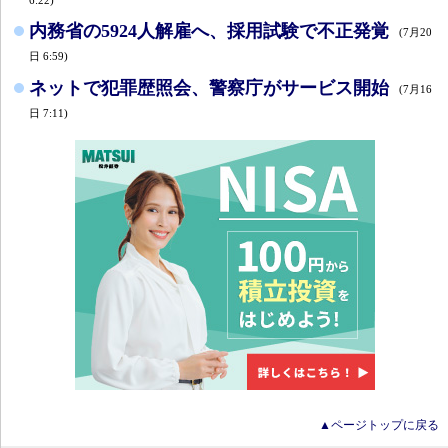
内務省の5924人解雇へ、採用試験で不正発覚
(7月20
日 6:59)
ネットで犯罪歴照会、警察庁がサービス開始
(7月16
日 7:11)
▲ページトップに戻る