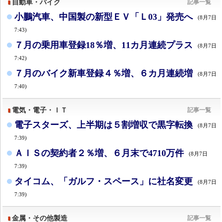
自動車・バイク
記事一覧
小鵬汽車、中国製の新型ＥＶ「Ｌ03」発売へ
(8月7日
7:43)
７月の乗用車登録18％増、11カ月連続プラス
(8月7日
7:42)
７月のバイク新車登録４％増、６カ月連続増
(8月7日
7:40)
電気・電子・ＩＴ
記事一覧
電子スターズ、上半期は５割増収で黒字転換
(8月7日
7:39)
ＡＩＳの契約者２％増、６月末で4710万件
(8月7日
7:39)
タイコム、「ガルフ・スペース」に社名変更
(8月7日
7:39)
金属・その他製造
記事一覧