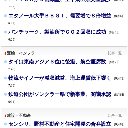
7:38)
エタノール大手ＢＢＧＩ、需要増で８倍増益
(8月6日
6:02)
バンチャーク、製油所でＣＯ２回収に成功
(8月5日
6:23)
運輸・インフラ
記事一覧
タイは東南アジア３位に後退、航空座席数
(8月7日
7:40)
物流サイノーが減収減益、海上運賃低下響く
(8月7日
7:38)
鉄道公団がソンクラー県で新事業、閣議承認
(8月6日
6:01)
建設・不動産
記事一覧
センシリ、野村不動産と住宅開発の合弁設立
(8月6日