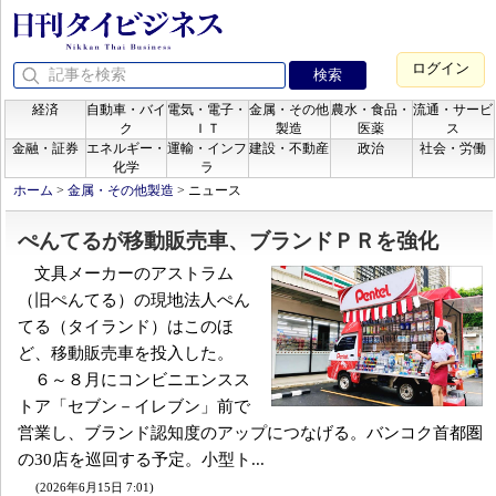
ログイン
経済
自動車・バイ
電気・電子・
金属・その他
農水・食品・
流通・サービ
ク
ＩＴ
製造
医薬
ス
金融・証券
エネルギー・
運輸・インフ
建設・不動産
政治
社会・労働
化学
ラ
ホーム
>
金属・その他製造
>
ニュース
ぺんてるが移動販売車、ブランドＰＲを強化
文具メーカーのアストラム
（旧ぺんてる）の現地法人ぺん
てる（タイランド）はこのほ
ど、移動販売車を投入した。
６～８月にコンビニエンスス
トア「セブン－イレブン」前で
営業し、ブランド認知度のアップにつなげる。バンコク首都圏
の30店を巡回する予定。小型ト...
(2026年6月15日 7:01)