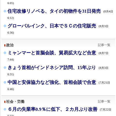
6:05)
住宅改修リノベる、タイの初物件を31日発売
(8月4日
6:12)
グローバルインク、日本でＳＣの住宅販売
(8月3日
6:36)
政治
記事一覧
ミャンマーと首脳会談、貿易拡大など合意
(8月7日
7:44)
きょう首相がインドネシア訪問、15年ぶり
(8月3日
6:31)
中国と安保協力など強化、首相会談で合意
(7月21日
6:46)
社会・労働
記事一覧
６月の失業率0.9％に低下、２カ月ぶり改善
(7月22日
6:22)