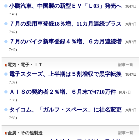
小鵬汽車、中国製の新型ＥＶ「Ｌ03」発売へ
(8月7日
7:43)
７月の乗用車登録18％増、11カ月連続プラス
(8月7日
7:42)
７月のバイク新車登録４％増、６カ月連続増
(8月7日
7:40)
電気・電子・ＩＴ
記事一覧
電子スターズ、上半期は５割増収で黒字転換
(8月7日
7:39)
ＡＩＳの契約者２％増、６月末で4710万件
(8月7日
7:39)
タイコム、「ガルフ・スペース」に社名変更
(8月7日
7:39)
金属・その他製造
記事一覧