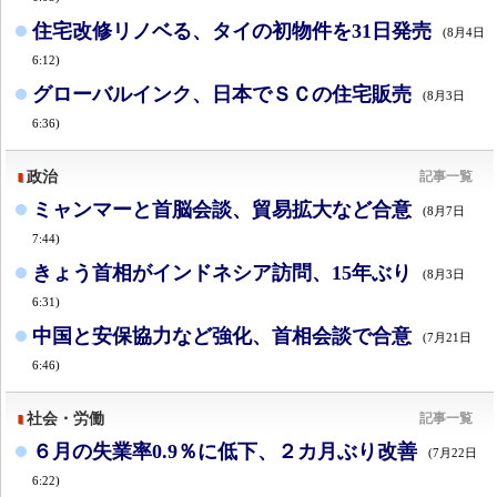
住宅改修リノベる、タイの初物件を31日発売
(8月4日
6:12)
グローバルインク、日本でＳＣの住宅販売
(8月3日
6:36)
政治
記事一覧
ミャンマーと首脳会談、貿易拡大など合意
(8月7日
7:44)
きょう首相がインドネシア訪問、15年ぶり
(8月3日
6:31)
中国と安保協力など強化、首相会談で合意
(7月21日
6:46)
社会・労働
記事一覧
６月の失業率0.9％に低下、２カ月ぶり改善
(7月22日
6:22)