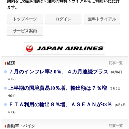
契約をご検討の際は２週間の無料トライアルをご利用いただけ
ます。
トップページ
ログイン
無料トライアル
サービス案内
経済
記事一覧
７月のインフレ率2.0％、４カ月連続プラス
(8月6日
6:07)
上半期の国境貿易10％増、輸出額は７％増
(8月6日
6:04)
ＦＴＡ利用の輸出８％増、ＡＳＥＡＮが33％
(8月6日
6:04)
自動車・バイク
記事一覧