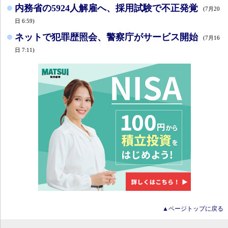
内務省の5924人解雇へ、採用試験で不正発覚
(7月20
日 6:59)
ネットで犯罪歴照会、警察庁がサービス開始
(7月16
日 7:11)
▲ページトップに戻る