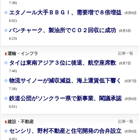
7:38)
エタノール大手ＢＢＧＩ、需要増で８倍増益
(8月6日
6:02)
バンチャーク、製油所でＣＯ２回収に成功
(8月5日
6:23)
運輸・インフラ
記事一覧
タイは東南アジア３位に後退、航空座席数
(8月7日
7:40)
物流サイノーが減収減益、海上運賃低下響く
(8月7日
7:38)
鉄道公団がソンクラー県で新事業、閣議承認
(8月6日
6:01)
建設・不動産
記事一覧
センシリ、野村不動産と住宅開発の合弁設立
(8月6日
6:05)