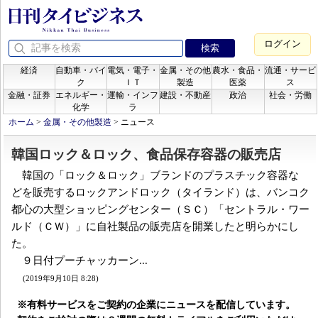
ログイン
経済
自動車・バイ
電気・電子・
金属・その他
農水・食品・
流通・サービ
ク
ＩＴ
製造
医薬
ス
金融・証券
エネルギー・
運輸・インフ
建設・不動産
政治
社会・労働
化学
ラ
ホーム
>
金属・その他製造
>
ニュース
韓国ロック＆ロック、食品保存容器の販売店
韓国の「ロック＆ロック」ブランドのプラスチック容器な
どを販売するロックアンドロック（タイランド）は、バンコク
都心の大型ショッピングセンター（ＳＣ）「セントラル・ワー
ルド（ＣＷ）」に自社製品の販売店を開業したと明らかにし
た。
９日付プーチャッカーン...
(2019年9月10日 8:28)
※有料サービスをご契約の企業にニュースを配信しています。