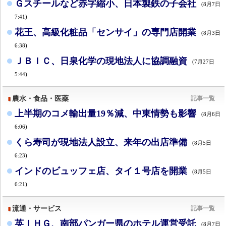
Ｇスチールなど赤字縮小、日本製鉄の子会社
(8月7日
7:41)
花王、高級化粧品「センサイ」の専門店開業
(8月3日
6:38)
ＪＢＩＣ、日泉化学の現地法人に協調融資
(7月27日
5:44)
農水・食品・医薬
記事一覧
上半期のコメ輸出量19％減、中東情勢も影響
(8月6日
6:06)
くら寿司が現地法人設立、来年の出店準備
(8月5日
6:23)
インドのビュッフェ店、タイ１号店を開業
(8月5日
6:21)
流通・サービス
記事一覧
英ＩＨＧ、南部パンガー県のホテル運営受託
(8月7日