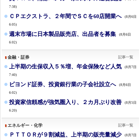
7:38)
ＣＰエクストラ、２年間でＳＣを60店開業へ
(8月6日
6:05)
週末市場に日本製品販売店、出品者を募集
(8月6日
6:02)
金融・証券
記事一覧
上半期の生保収入５％増、年金保険など人気
(8月7日
7:40)
ビヨンド証券、投資銀行業の子会社設立へ
(8月6日
6:02)
投資家信頼感が強気圏入り、２カ月ぶり改善
(8月5日
6:20)
エネルギー・化学
記事一覧
ＰＴＴＯＲが９割減益、上半期の販売量減少
(8月7日