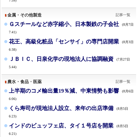
7:39)
金属・その他製造
記事一覧
Ｇスチールなど赤字縮小、日本製鉄の子会社
(8月7日
7:41)
花王、高級化粧品「センサイ」の専門店開業
(8月3日
6:38)
ＪＢＩＣ、日泉化学の現地法人に協調融資
(7月27日
5:44)
農水・食品・医薬
記事一覧
上半期のコメ輸出量19％減、中東情勢も影響
(8月6日
6:06)
くら寿司が現地法人設立、来年の出店準備
(8月5日
6:23)
インドのビュッフェ店、タイ１号店を開業
(8月5日
6:21)