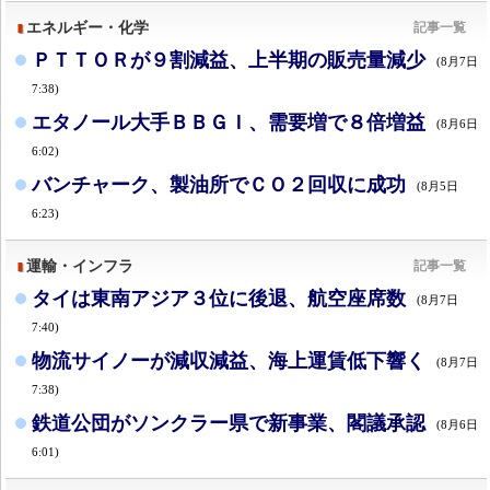
エネルギー・化学
記事一覧
ＰＴＴＯＲが９割減益、上半期の販売量減少
(8月7日
7:38)
エタノール大手ＢＢＧＩ、需要増で８倍増益
(8月6日
6:02)
バンチャーク、製油所でＣＯ２回収に成功
(8月5日
6:23)
運輸・インフラ
記事一覧
タイは東南アジア３位に後退、航空座席数
(8月7日
7:40)
物流サイノーが減収減益、海上運賃低下響く
(8月7日
7:38)
鉄道公団がソンクラー県で新事業、閣議承認
(8月6日
6:01)