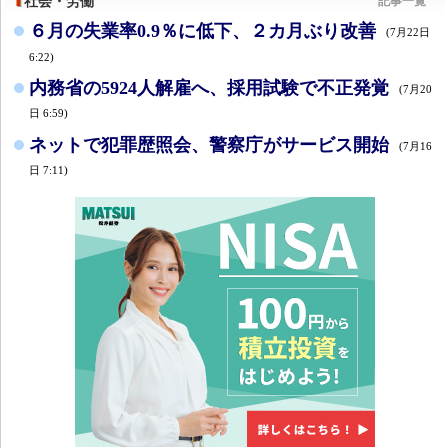
社会・労働
記事一覧
６月の失業率0.9％に低下、２カ月ぶり改善
(7月22日
6:22)
内務省の5924人解雇へ、採用試験で不正発覚
(7月20
日 6:59)
ネットで犯罪歴照会、警察庁がサービス開始
(7月16
日 7:11)