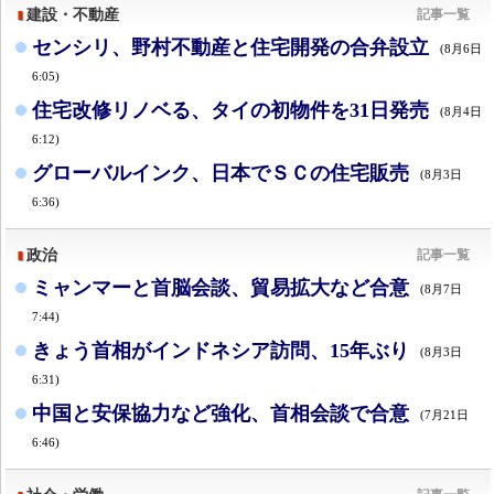
建設・不動産
記事一覧
センシリ、野村不動産と住宅開発の合弁設立
(8月6日
6:05)
住宅改修リノベる、タイの初物件を31日発売
(8月4日
6:12)
グローバルインク、日本でＳＣの住宅販売
(8月3日
6:36)
政治
記事一覧
ミャンマーと首脳会談、貿易拡大など合意
(8月7日
7:44)
きょう首相がインドネシア訪問、15年ぶり
(8月3日
6:31)
中国と安保協力など強化、首相会談で合意
(7月21日
6:46)