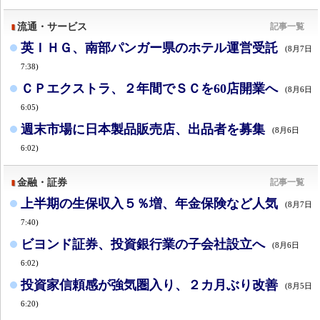
流通・サービス
記事一覧
英ＩＨＧ、南部パンガー県のホテル運営受託
(8月7日
7:38)
ＣＰエクストラ、２年間でＳＣを60店開業へ
(8月6日
6:05)
週末市場に日本製品販売店、出品者を募集
(8月6日
6:02)
金融・証券
記事一覧
上半期の生保収入５％増、年金保険など人気
(8月7日
7:40)
ビヨンド証券、投資銀行業の子会社設立へ
(8月6日
6:02)
投資家信頼感が強気圏入り、２カ月ぶり改善
(8月5日
6:20)