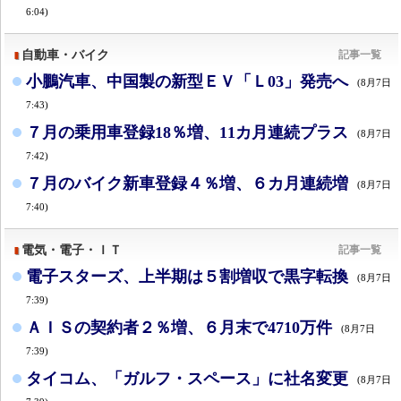
6:04)
自動車・バイク
記事一覧
小鵬汽車、中国製の新型ＥＶ「Ｌ03」発売へ
(8月7日
7:43)
７月の乗用車登録18％増、11カ月連続プラス
(8月7日
7:42)
７月のバイク新車登録４％増、６カ月連続増
(8月7日
7:40)
電気・電子・ＩＴ
記事一覧
電子スターズ、上半期は５割増収で黒字転換
(8月7日
7:39)
ＡＩＳの契約者２％増、６月末で4710万件
(8月7日
7:39)
タイコム、「ガルフ・スペース」に社名変更
(8月7日