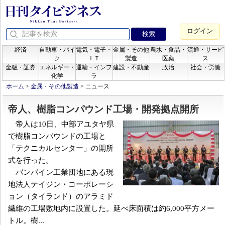
ログイン
経済
自動車・バイ
電気・電子・
金属・その他
農水・食品・
流通・サービ
ク
ＩＴ
製造
医薬
ス
金融・証券
エネルギー・
運輸・インフ
建設・不動産
政治
社会・労働
化学
ラ
ホーム
>
金属・その他製造
>
ニュース
帝人、樹脂コンパウンド工場・開発拠点開所
帝人は10日、中部アユタヤ県
で樹脂コンパウンドの工場と
「テクニカルセンター」の開所
式を行った。
バンパイン工業団地にある現
地法人テイジン・コーポレーシ
ョン（タイランド）のアラミド
繊維の工場敷地内に設置した。延べ床面積は約6,000平方メー
トル。樹...