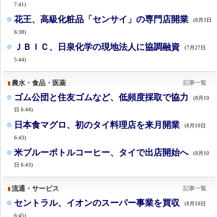
7:41)
花王、高級化粧品「センサイ」の専門店開業
(8月3日
6:38)
ＪＢＩＣ、日泉化学の現地法人に協調融資
(7月27日
5:44)
農水・食品・医薬
記事一覧
ゴム公団と住友ゴムなど、低頻度採取で協力
(8月10
日 6:44)
日本食マグロ、初のタイ料理店を来月開業
(8月10日
6:43)
米ブルーボトルコーヒー、タイで出店開始へ
(8月10
日 6:43)
流通・サービス
記事一覧
セントラル、イオンのスーパー事業を買収
(8月10日
6:45)