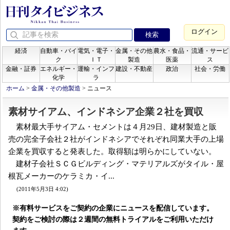
ログイン
経済
自動車・バイ
電気・電子・
金属・その他
農水・食品・
流通・サービ
ク
ＩＴ
製造
医薬
ス
金融・証券
エネルギー・
運輸・インフ
建設・不動産
政治
社会・労働
化学
ラ
ホーム
>
金属・その他製造
>
ニュース
素材サイアム、インドネシア企業２社を買収
素材最大手サイアム・セメントは４月29日、建材製造と販
売の完全子会社２社がインドネシアでそれぞれ同業大手の上場
企業を買収すると発表した。取得額は明らかにしていない。
建材子会社ＳＣＧビルディング・マテリアルズがタイル・屋
根瓦メーカーのケラミカ・イ...
(2011年5月3日 4:02)
※有料サービスをご契約の企業にニュースを配信しています。
契約をご検討の際は２週間の無料トライアルをご利用いただけ