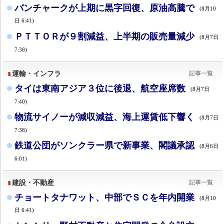
バンチャークが上期に黒字回復、原油高騰で
(8月10
日 6:41)
ＰＴＴＯＲが９割減益、上半期の販売量減少
(8月7日
7:38)
運輸・インフラ
記事一覧
タイは東南アジア３位に後退、航空座席数
(8月7日
7:40)
物流サイノーが減収減益、海上運賃低下響く
(8月7日
7:38)
鉄道公団がソンクラー県で新事業、閣議承認
(8月6日
6:01)
建設・不動産
記事一覧
チョートタナワット、中部でＳＣを年内開業
(8月10
日 6:41)