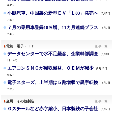
6:45)
小鵬汽車、中国製の新型ＥＶ「Ｌ03」発売へ
(8月7日
7:43)
７月の乗用車登録18％増、11カ月連続プラス
(8月7日
7:42)
電気・電子・ＩＴ
記事一覧
データセンターで水不足懸念、企業幹部調査
(8月10
日 6:42)
エアコンＳＮＣが減収減益、ＯＥＭが減少
(8月10日
6:42)
電子スターズ、上半期は５割増収で黒字転換
(8月7日
7:39)
金属・その他製造
記事一覧
Ｇスチールなど赤字縮小、日本製鉄の子会社
(8月7日