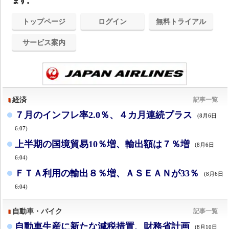
ます。
トップページ
ログイン
無料トライアル
サービス案内
経済
記事一覧
７月のインフレ率2.0％、４カ月連続プラス
(8月6日
6:07)
上半期の国境貿易10％増、輸出額は７％増
(8月6日
6:04)
ＦＴＡ利用の輸出８％増、ＡＳＥＡＮが33％
(8月6日
6:04)
自動車・バイク
記事一覧
自動車生産に新たな減税措置、財務省計画
(8月10日