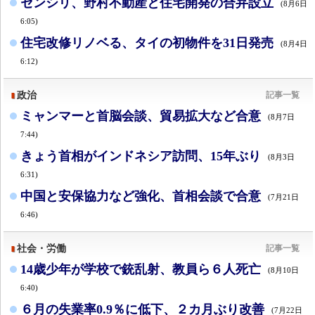
センシリ、野村不動産と住宅開発の合弁設立
(8月6日
6:05)
住宅改修リノベる、タイの初物件を31日発売
(8月4日
6:12)
政治
記事一覧
ミャンマーと首脳会談、貿易拡大など合意
(8月7日
7:44)
きょう首相がインドネシア訪問、15年ぶり
(8月3日
6:31)
中国と安保協力など強化、首相会談で合意
(7月21日
6:46)
社会・労働
記事一覧
14歳少年が学校で銃乱射、教員ら６人死亡
(8月10日
6:40)
６月の失業率0.9％に低下、２カ月ぶり改善
(7月22日