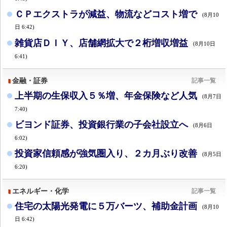
ＣＰエクストラが減益、物流などコスト増で
(8月10
日 6:42)
雑貨店ＤＩＹ、店舗網拡大で２桁増収増益
(8月10日
6:41)
金融・証券
記事一覧
上半期の生保収入５％増、年金保険など人気
(8月7日
7:40)
ビヨンド証券、投資銀行業の子会社設立へ
(8月6日
6:02)
投資家信頼感が強気圏入り、２カ月ぶり改善
(8月5日
6:20)
エネルギー・化学
記事一覧
住宅の太陽光発電に５万バーツ、補助金計画
(8月10
日 6:42)