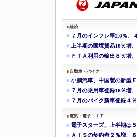
経済
７月のインフレ率2.0％、
上半期の国境貿易10％増
ＦＴＡ利用の輸出８％増、
自動車・バイク
小鵬汽車、中国製の新型Ｅ
７月の乗用車登録18％増、
７月のバイク新車登録４％
電気・電子・ＩＴ
電子スターズ、上半期は５
ＡＩＳの契約者２％増、６月