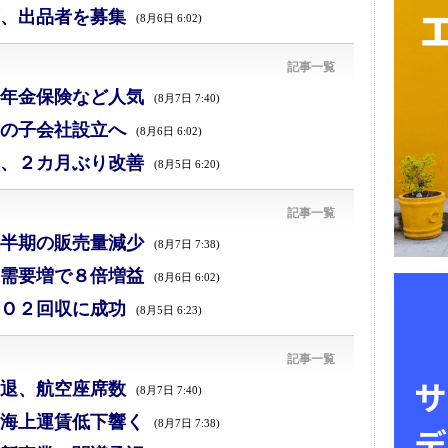
、出品者を募集
(8月6日 6:02)
記事一覧
年金保険など人気
(8月7日 7:40)
の子会社設立へ
(8月6日 6:02)
、２カ月ぶり改善
(8月5日 6:20)
記事一覧
半期の販売量減少
(8月7日 7:38)
需要増で８倍増益
(8月6日 6:02)
Ｏ２回収に成功
(8月5日 6:23)
記事一覧
退、航空座席数
(8月7日 7:40)
海上運賃低下響く
(8月7日 7:38)