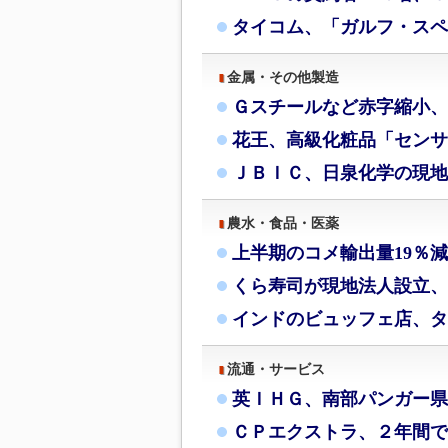
タイコム、「ガルフ・スペ
金属・その他製造
Ｇスチールなど赤字縮小、
花王、高級化粧品「センサ
ＪＢＩＣ、日泉化学の現地
農水・食品・医薬
上半期のコメ輸出量19％
くら寿司が現地法人設立、
インドのビュッフェ店、タ
流通・サービス
英ＩＨＧ、南部パンガー県
ＣＰエクストラ、２年間で