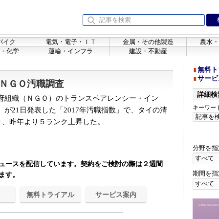
バイク
電気・電子・ＩＴ
金属・その他製造
農水・
・化学
運輸・インフラ
建設・不動産
無料ト
サービ
、ＮＧＯ汚職調査
詳細検
府組織（ＮＧＯ）のトランスペアレンシー・イン
キーワー
が21日発表した「2017年汚職指数」で、タイの清
なり、昨年より５ランク上昇した。
分野を指
ュースを配信しています。契約をご検討の際は２週間
期間を指
ます。
無料トライアル
サービス案内