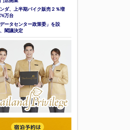
門店開業
ンダ、上半期バイク販売２％増
76万台
データセンター政策委」を設
、閣議決定