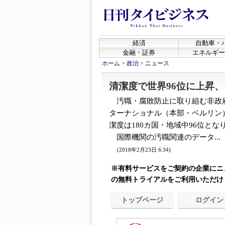
経済
自動車・
金融・証券
エネルギー
ホーム
>
政治
>
ニュース
清潔度で世界96位に上昇
汚職・腐敗防止に取り組む非政
ターナショナル（本部・ベルリン）
潔度は180カ国・地域中96位と
国際機関の汚職関連のデータ...
(2018年2月23日 6:34)
※有料サービスをご契約の企業にニ
の無料トライアルをご利用いただけ
トップページ
ログイン