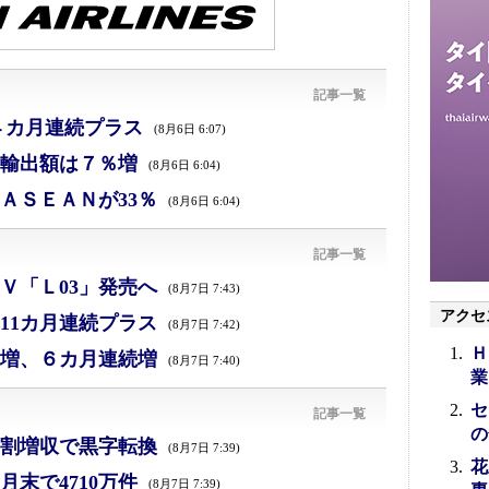
記事一覧
４カ月連続プラス
(8月6日 6:07)
、輸出額は７％増
(8月6日 6:04)
ＡＳＥＡＮが33％
(8月6日 6:04)
記事一覧
Ｖ「Ｌ03」発売へ
(8月7日 7:43)
アクセ
11カ月連続プラス
(8月7日 7:42)
Ｈ
増、６カ月連続増
(8月7日 7:40)
業
セ
記事一覧
の
割増収で黒字転換
(8月7日 7:39)
花
末で4710万件
(8月7日 7:39)