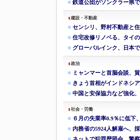
鉄道公団がソンクラー県で
建設・不動産
センシリ、野村不動産と住
住宅改修リノベる、タイの
グローバルインク、日本で
政治
ミャンマーと首脳会談、貿
きょう首相がインドネシア
中国と安保協力など強化、
社会・労働
６月の失業率0.9％に低下
内務省の5924人解雇へ、
ネットで犯罪歴照会、警察