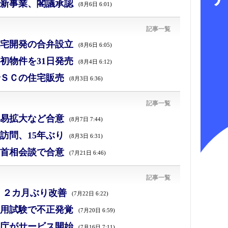
新事業、閣議承認
(8月6日 6:01)
記事一覧
宅開発の合弁設立
(8月6日 6:05)
初物件を31日発売
(8月4日 6:12)
ＳＣの住宅販売
(8月3日 6:36)
記事一覧
易拡大など合意
(8月7日 7:44)
訪問、15年ぶり
(8月3日 6:31)
首相会談で合意
(7月21日 6:46)
記事一覧
、２カ月ぶり改善
(7月22日 6:22)
採用試験で不正発覚
(7月20日 6:59)
庁がサービス開始
(7月16日 7:11)