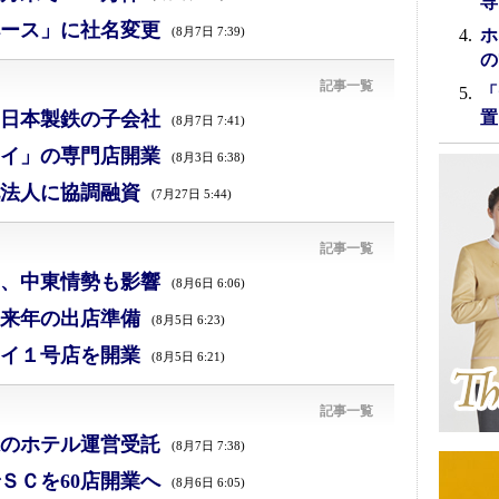
専
ース」に社名変更
(8月7日 7:39)
ホ
の
記事一覧
「
日本製鉄の子会社
置
(8月7日 7:41)
イ」の専門店開業
(8月3日 6:38)
法人に協調融資
(7月27日 5:44)
記事一覧
減、中東情勢も影響
(8月6日 6:06)
来年の出店準備
(8月5日 6:23)
イ１号店を開業
(8月5日 6:21)
記事一覧
のホテル運営受託
(8月7日 7:38)
ＳＣを60店開業へ
(8月6日 6:05)