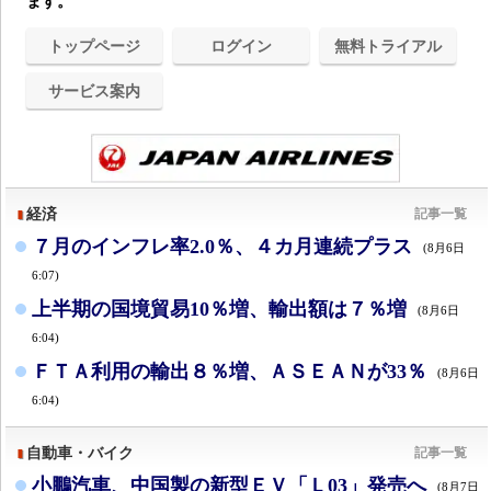
ます。
トップページ
ログイン
無料トライアル
サービス案内
経済
記事一覧
７月のインフレ率2.0％、４カ月連続プラス
(8月6日
6:07)
上半期の国境貿易10％増、輸出額は７％増
(8月6日
6:04)
ＦＴＡ利用の輸出８％増、ＡＳＥＡＮが33％
(8月6日
6:04)
自動車・バイク
記事一覧
小鵬汽車、中国製の新型ＥＶ「Ｌ03」発売へ
(8月7日