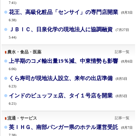
7:41)
花王、高級化粧品「センサイ」の専門店開業
(8月3日
6:38)
ＪＢＩＣ、日泉化学の現地法人に協調融資
(7月27日
5:44)
農水・食品・医薬
記事一覧
上半期のコメ輸出量19％減、中東情勢も影響
(8月6日
6:06)
くら寿司が現地法人設立、来年の出店準備
(8月5日
6:23)
インドのビュッフェ店、タイ１号店を開業
(8月5日
6:21)
流通・サービス
記事一覧
英ＩＨＧ、南部パンガー県のホテル運営受託
(8月7日
7:38)