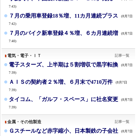
7:43)
７月の乗用車登録18％増、11カ月連続プラス
(8月7日
7:42)
７月のバイク新車登録４％増、６カ月連続増
(8月7日
7:40)
電気・電子・ＩＴ
記事一覧
電子スターズ、上半期は５割増収で黒字転換
(8月7日
7:39)
ＡＩＳの契約者２％増、６月末で4710万件
(8月7日
7:39)
タイコム、「ガルフ・スペース」に社名変更
(8月7日
7:39)
金属・その他製造
記事一覧
Ｇスチールなど赤字縮小、日本製鉄の子会社
(8月7日