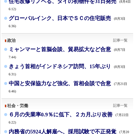
住宅改修リノベる、タイの初物件を31日発売
(8月4日
6:12)
グローバルインク、日本でＳＣの住宅販売
(8月3日
6:36)
政治
記事一覧
ミャンマーと首脳会談、貿易拡大など合意
(8月7日
7:44)
きょう首相がインドネシア訪問、15年ぶり
(8月3日
6:31)
中国と安保協力など強化、首相会談で合意
(7月21日
6:46)
社会・労働
記事一覧
６月の失業率0.9％に低下、２カ月ぶり改善
(7月22日
6:22)
内務省の5924人解雇へ、採用試験で不正発覚
(7月20