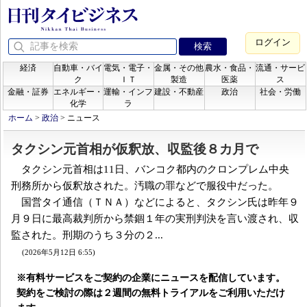
ログイン
経済
自動車・バイ
電気・電子・
金属・その他
農水・食品・
流通・サービ
ク
ＩＴ
製造
医薬
ス
金融・証券
エネルギー・
運輸・インフ
建設・不動産
政治
社会・労働
化学
ラ
ホーム
>
政治
>
ニュース
タクシン元首相が仮釈放、収監後８カ月で
タクシン元首相は11日、バンコク都内のクロンプレム中央
刑務所から仮釈放された。汚職の罪などで服役中だった。
国営タイ通信（ＴＮＡ）などによると、タクシン氏は昨年９
月９日に最高裁判所から禁錮１年の実刑判決を言い渡され、収
監された。刑期のうち３分の２...
(2026年5月12日 6:55)
※有料サービスをご契約の企業にニュースを配信しています。
契約をご検討の際は２週間の無料トライアルをご利用いただけ