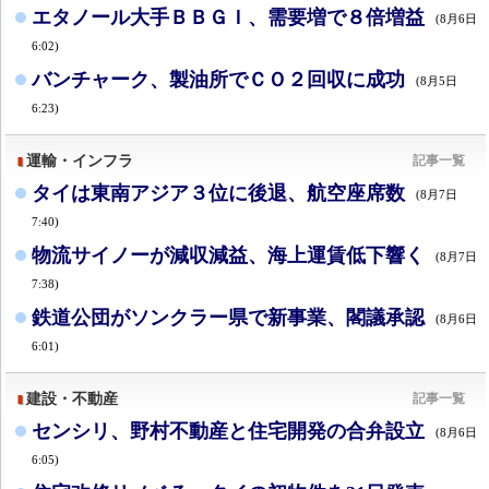
エタノール大手ＢＢＧＩ、需要増で８倍増益
(8月6日
6:02)
バンチャーク、製油所でＣＯ２回収に成功
(8月5日
6:23)
運輸・インフラ
記事一覧
タイは東南アジア３位に後退、航空座席数
(8月7日
7:40)
物流サイノーが減収減益、海上運賃低下響く
(8月7日
7:38)
鉄道公団がソンクラー県で新事業、閣議承認
(8月6日
6:01)
建設・不動産
記事一覧
センシリ、野村不動産と住宅開発の合弁設立
(8月6日
6:05)