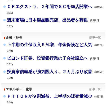
ＣＰエクストラ、２年間でＳＣを60店開業へ
(8月6日
6:05)
週末市場に日本製品販売店、出品者を募集
(8月6日
6:02)
金融・証券
記事一覧
上半期の生保収入５％増、年金保険など人気
(8月7日
7:40)
ビヨンド証券、投資銀行業の子会社設立へ
(8月6日
6:02)
投資家信頼感が強気圏入り、２カ月ぶり改善
(8月5日
6:20)
エネルギー・化学
記事一覧
ＰＴＴＯＲが９割減益、上半期の販売量減少
(8月7日
7:38)