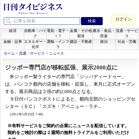
ログイン
経済
自動車・バイ
電気・電子・
金属・その他
農水・食品・
流通・サービ
ク
ＩＴ
製造
医薬
ス
金融・証券
エネルギー・
運輸・インフ
建設・不動産
政治
社会・労働
化学
ラ
ホーム
>
流通・サービス
>
ニュース
ジッポー専門店が移転拡張、展示2000点に
米ジッポー製ライターの専門店「ジッパディードゥー」
は、バンコク都内の店舗を移転・拡張し、来月に正式オープン
する。展示商品は２倍の約2,000点となる。
９日付バンコクポストによると、都内北部のショッピングセ
ンター（ＳＣ）「スズキ・アベニュー・ラチ...
(2011年5月10日 7:48)
※有料サービスをご契約の企業にニュースを配信しています。
契約をご検討の際は２週間の無料トライアルをご利用いただけ