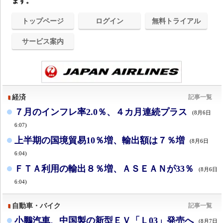
ます。
トップページ
ログイン
無料トライアル
サービス案内
経済
記事一覧
７月のインフレ率2.0％、４カ月連続プラス
(8月6日
6:07)
上半期の国境貿易10％増、輸出額は７％増
(8月6日
6:04)
ＦＴＡ利用の輸出８％増、ＡＳＥＡＮが33％
(8月6日
6:04)
自動車・バイク
記事一覧
小鵬汽車、中国製の新型ＥＶ「Ｌ03」発売へ
(8月7日