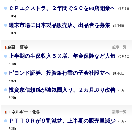
ＣＰエクストラ、２年間でＳＣを60店開業へ
(8月6日
6:05)
週末市場に日本製品販売店、出品者を募集
(8月6日
6:02)
金融・証券
記事一覧
上半期の生保収入５％増、年金保険など人気
(8月7日
7:40)
ビヨンド証券、投資銀行業の子会社設立へ
(8月6日
6:02)
投資家信頼感が強気圏入り、２カ月ぶり改善
(8月5日
6:20)
エネルギー・化学
記事一覧
ＰＴＴＯＲが９割減益、上半期の販売量減少
(8月7日
7:38)