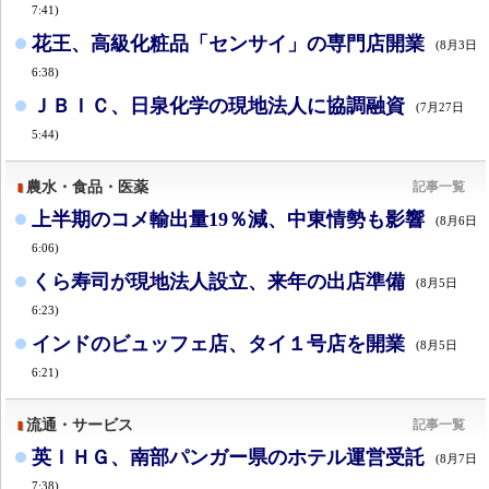
7:41)
花王、高級化粧品「センサイ」の専門店開業
(8月3日
6:38)
ＪＢＩＣ、日泉化学の現地法人に協調融資
(7月27日
5:44)
農水・食品・医薬
記事一覧
上半期のコメ輸出量19％減、中東情勢も影響
(8月6日
6:06)
くら寿司が現地法人設立、来年の出店準備
(8月5日
6:23)
インドのビュッフェ店、タイ１号店を開業
(8月5日
6:21)
流通・サービス
記事一覧
英ＩＨＧ、南部パンガー県のホテル運営受託
(8月7日
7:38)