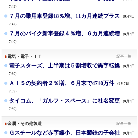
7:43)
７月の乗用車登録18％増、11カ月連続プラス
(8月7日
7:42)
７月のバイク新車登録４％増、６カ月連続増
(8月7日
7:40)
電気・電子・ＩＴ
記事一覧
電子スターズ、上半期は５割増収で黒字転換
(8月7日
7:39)
ＡＩＳの契約者２％増、６月末で4710万件
(8月7日
7:39)
タイコム、「ガルフ・スペース」に社名変更
(8月7日
7:39)
金属・その他製造
記事一覧
Ｇスチールなど赤字縮小、日本製鉄の子会社
(8月7日