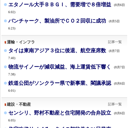
エタノール大手ＢＢＧＩ、需要増で８倍増益
(8月6日
6:02)
バンチャーク、製油所でＣＯ２回収に成功
(8月5日
6:23)
運輸・インフラ
記事一覧
タイは東南アジア３位に後退、航空座席数
(8月7日
7:40)
物流サイノーが減収減益、海上運賃低下響く
(8月7日
7:38)
鉄道公団がソンクラー県で新事業、閣議承認
(8月6日
6:01)
建設・不動産
記事一覧
センシリ、野村不動産と住宅開発の合弁設立
(8月6日
6:05)