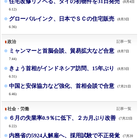
住宅改修リノベる、タイの初物件を31日発売
(8月4日
6:12)
グローバルインク、日本でＳＣの住宅販売
(8月3日
6:36)
政治
記事一覧
ミャンマーと首脳会談、貿易拡大など合意
(8月7日
7:44)
きょう首相がインドネシア訪問、15年ぶり
(8月3日
6:31)
中国と安保協力など強化、首相会談で合意
(7月21日
6:46)
社会・労働
記事一覧
６月の失業率0.9％に低下、２カ月ぶり改善
(7月22日
6:22)
内務省の5924人解雇へ、採用試験で不正発覚
(7月20