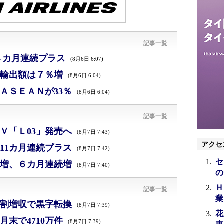
記事一覧
４カ月連続プラス
(8月6日 6:07)
、輸出額は７％増
(8月6日 6:04)
ＡＳＥＡＮが33％
(8月6日 6:04)
記事一覧
Ｖ「Ｌ03」発売へ
(8月7日 7:43)
アクセ
11カ月連続プラス
(8月7日 7:42)
セ
増、６カ月連続増
(8月7日 7:40)
の
Ｈ
記事一覧
業
割増収で黒字転換
(8月7日 7:39)
花
末で4710万件
(8月7日 7:39)