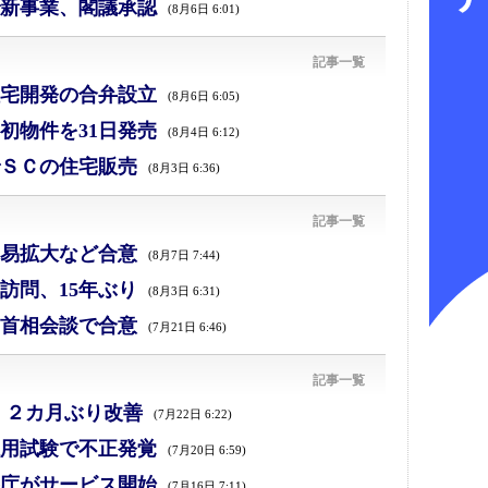
新事業、閣議承認
(8月6日 6:01)
記事一覧
宅開発の合弁設立
(8月6日 6:05)
初物件を31日発売
(8月4日 6:12)
ＳＣの住宅販売
(8月3日 6:36)
記事一覧
易拡大など合意
(8月7日 7:44)
訪問、15年ぶり
(8月3日 6:31)
首相会談で合意
(7月21日 6:46)
記事一覧
、２カ月ぶり改善
(7月22日 6:22)
採用試験で不正発覚
(7月20日 6:59)
庁がサービス開始
(7月16日 7:11)