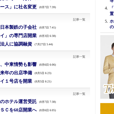
専
ース」に社名変更
(8月7日 7:39)
「
置
記事一覧
ホ
日本製鉄の子会社
の
(8月7日 7:41)
イ」の専門店開業
(8月3日 6:38)
法人に協調融資
(7月27日 5:44)
記事一覧
減、中東情勢も影響
(8月6日 6:06)
来年の出店準備
(8月5日 6:23)
イ１号店を開業
(8月5日 6:21)
記事一覧
のホテル運営受託
(8月7日 7:38)
ＳＣを60店開業へ
(8月6日 6:05)