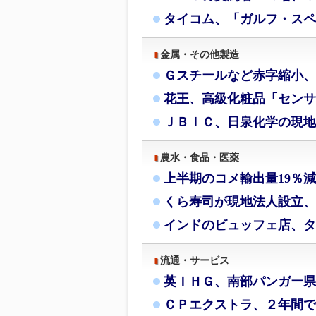
タイコム、「ガルフ・スペ
金属・その他製造
Ｇスチールなど赤字縮小、
花王、高級化粧品「センサ
ＪＢＩＣ、日泉化学の現地
農水・食品・医薬
上半期のコメ輸出量19％
くら寿司が現地法人設立、
インドのビュッフェ店、タ
流通・サービス
英ＩＨＧ、南部パンガー県
ＣＰエクストラ、２年間で