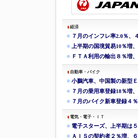
経済
７月のインフレ率2.0％、
上半期の国境貿易10％増
ＦＴＡ利用の輸出８％増、
自動車・バイク
小鵬汽車、中国製の新型Ｅ
７月の乗用車登録18％増、
７月のバイク新車登録４％
電気・電子・ＩＴ
電子スターズ、上半期は５
ＡＩＳの契約者２％増、６月