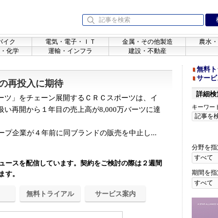
バイク
電気・電子・ＩＴ
金属・その他製造
農水・
・化学
運輸・インフラ
建設・不動産
無料ト
サービ
の再投入に期待
詳細検
ーツ」をチェーン展開するＣＲＣスポーツは、イ
キーワー
い再開から１年目の売上高が8,000万バーツに達
プ企業が４年前に同ブランドの販売を中止し...
分野を指
ュースを配信しています。契約をご検討の際は２週間
期間を指
ます。
無料トライアル
サービス案内