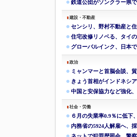
鉄道公団がソンクラー県で
建設・不動産
センシリ、野村不動産と住
住宅改修リノベる、タイの
グローバルインク、日本で
政治
ミャンマーと首脳会談、貿
きょう首相がインドネシア
中国と安保協力など強化、
社会・労働
６月の失業率0.9％に低下
内務省の5924人解雇へ、
ネットで犯罪歴照会、警察