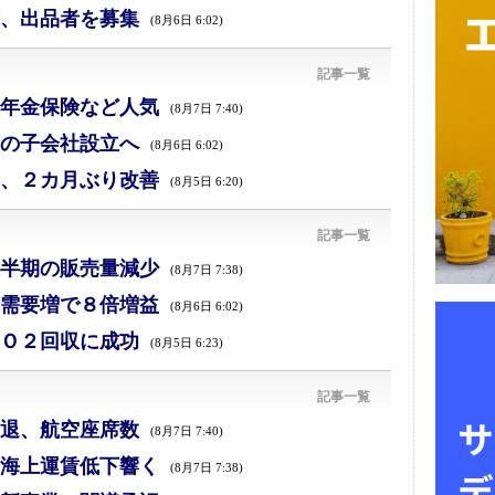
、出品者を募集
(8月6日 6:02)
記事一覧
年金保険など人気
(8月7日 7:40)
の子会社設立へ
(8月6日 6:02)
、２カ月ぶり改善
(8月5日 6:20)
記事一覧
半期の販売量減少
(8月7日 7:38)
需要増で８倍増益
(8月6日 6:02)
Ｏ２回収に成功
(8月5日 6:23)
記事一覧
退、航空座席数
(8月7日 7:40)
海上運賃低下響く
(8月7日 7:38)