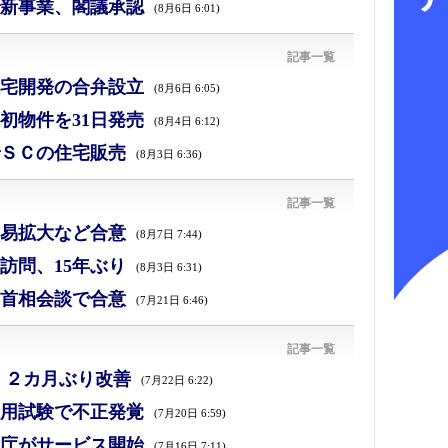
新事業、閣議承認
(8月6日 6:01)
記事一覧
宅開発の合弁設立
(8月6日 6:05)
初物件を31日発売
(8月4日 6:12)
ＳＣの住宅販売
(8月3日 6:36)
記事一覧
易拡大など合意
(8月7日 7:44)
訪問、15年ぶり
(8月3日 6:31)
首相会談で合意
(7月21日 6:46)
記事一覧
、２カ月ぶり改善
(7月22日 6:22)
採用試験で不正発覚
(7月20日 6:59)
庁がサービス開始
(7月16日 7:11)