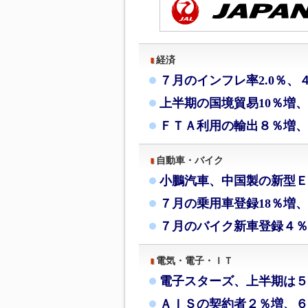
経済
７月のインフレ率2.0％、
上半期の国境貿易10％増
ＦＴＡ利用の輸出８％増、
自動車・バイク
小鵬汽車、中国製の新型Ｅ
７月の乗用車登録18％増、
７月のバイク新車登録４％
電気・電子・ＩＴ
電子スターズ、上半期は５
ＡＩＳの契約者２％増、６月