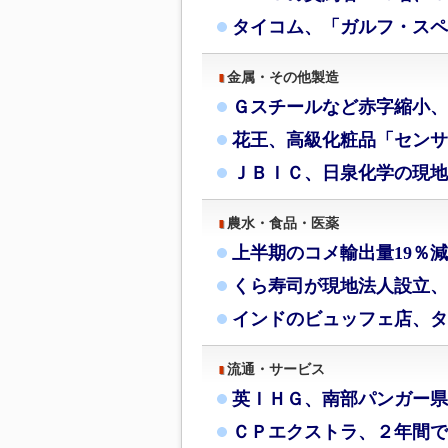
タイコム、「ガルフ・スペ
金属・その他製造
Ｇスチールなど赤字縮小、
花王、高級化粧品「センサ
ＪＢＩＣ、日泉化学の現地
農水・食品・医薬
上半期のコメ輸出量19％
くら寿司が現地法人設立、
インドのビュッフェ店、タ
流通・サービス
英ＩＨＧ、南部パンガー県
ＣＰエクストラ、２年間で