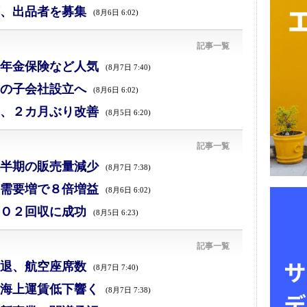
、出品者を募集
(8月6日 6:02)
記事一覧
年金保険など人気
(8月7日 7:40)
の子会社設立へ
(8月6日 6:02)
、２カ月ぶり改善
(8月5日 6:20)
記事一覧
半期の販売量減少
(8月7日 7:38)
需要増で８倍増益
(8月6日 6:02)
Ｏ２回収に成功
(8月5日 6:23)
記事一覧
退、航空座席数
(8月7日 7:40)
海上運賃低下響く
(8月7日 7:38)