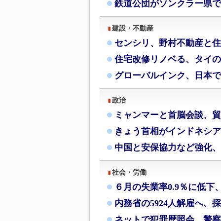
鉄道公団がソンクラー県で
建設・不動産
センシリ、野村不動産と住
住宅改修リノベる、タイの
グローバルインク、日本で
政治
ミャンマーと首脳会談、貿
きょう首相がインドネシア
中国と安保協力など強化、
社会・労働
６月の失業率0.9％に低下
内務省の5924人解雇へ、
ネットで犯罪歴照会、警察