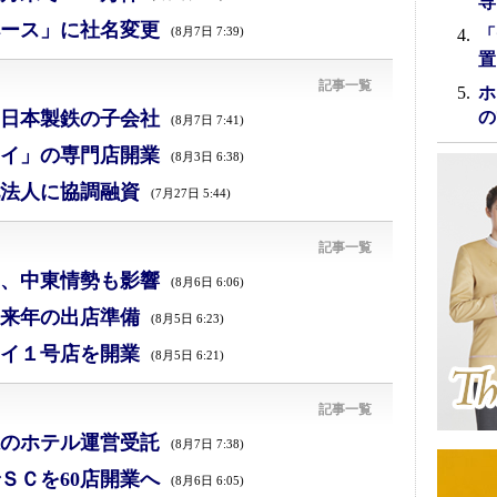
専
ース」に社名変更
(8月7日 7:39)
「
置
記事一覧
ホ
日本製鉄の子会社
の
(8月7日 7:41)
イ」の専門店開業
(8月3日 6:38)
法人に協調融資
(7月27日 5:44)
記事一覧
減、中東情勢も影響
(8月6日 6:06)
来年の出店準備
(8月5日 6:23)
イ１号店を開業
(8月5日 6:21)
記事一覧
のホテル運営受託
(8月7日 7:38)
ＳＣを60店開業へ
(8月6日 6:05)