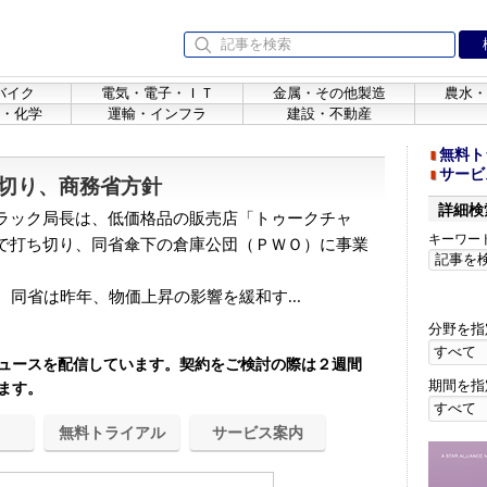
バイク
電気・電子・ＩＴ
金属・その他製造
農水・
・化学
運輸・インフラ
建設・不動産
無料ト
サービ
切り、商務省方針
詳細検
ラック局長は、低価格品の販売店「トゥークチャ
キーワー
で打ち切り、同省傘下の倉庫公団（ＰＷＯ）に事業
同省は昨年、物価上昇の影響を緩和す...
分野を指
ュースを配信しています。契約をご検討の際は２週間
期間を指
ます。
無料トライアル
サービス案内