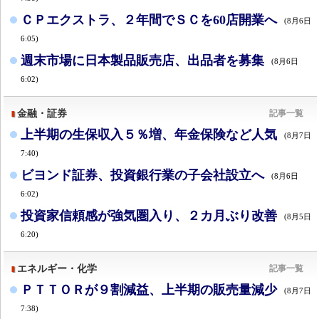
ＣＰエクストラ、２年間でＳＣを60店開業へ
(8月6日
6:05)
週末市場に日本製品販売店、出品者を募集
(8月6日
6:02)
金融・証券
記事一覧
上半期の生保収入５％増、年金保険など人気
(8月7日
7:40)
ビヨンド証券、投資銀行業の子会社設立へ
(8月6日
6:02)
投資家信頼感が強気圏入り、２カ月ぶり改善
(8月5日
6:20)
エネルギー・化学
記事一覧
ＰＴＴＯＲが９割減益、上半期の販売量減少
(8月7日
7:38)