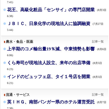
7:41)
花王、高級化粧品「センサイ」の専門店開業
(8月3日
6:38)
ＪＢＩＣ、日泉化学の現地法人に協調融資
(7月27日
5:44)
農水・食品・医薬
記事一覧
上半期のコメ輸出量19％減、中東情勢も影響
(8月6日
6:06)
くら寿司が現地法人設立、来年の出店準備
(8月5日
6:23)
インドのビュッフェ店、タイ１号店を開業
(8月5日
6:21)
流通・サービス
記事一覧
英ＩＨＧ、南部パンガー県のホテル運営受託
(8月7日
7:38)