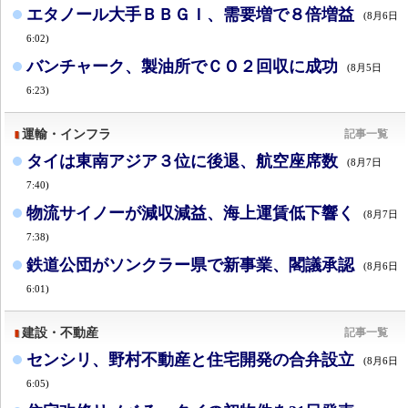
エタノール大手ＢＢＧＩ、需要増で８倍増益
(8月6日
6:02)
バンチャーク、製油所でＣＯ２回収に成功
(8月5日
6:23)
運輸・インフラ
記事一覧
タイは東南アジア３位に後退、航空座席数
(8月7日
7:40)
物流サイノーが減収減益、海上運賃低下響く
(8月7日
7:38)
鉄道公団がソンクラー県で新事業、閣議承認
(8月6日
6:01)
建設・不動産
記事一覧
センシリ、野村不動産と住宅開発の合弁設立
(8月6日
6:05)