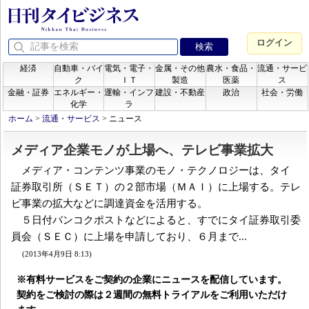
ログイン
経済
自動車・バイ
電気・電子・
金属・その他
農水・食品・
流通・サービ
ク
ＩＴ
製造
医薬
ス
金融・証券
エネルギー・
運輸・インフ
建設・不動産
政治
社会・労働
化学
ラ
ホーム
>
流通・サービス
>
ニュース
メディア企業モノが上場へ、テレビ事業拡大
メディア・コンテンツ事業のモノ・テクノロジーは、タイ
証券取引所（ＳＥＴ）の２部市場（ＭＡＩ）に上場する。テレ
ビ事業の拡大などに調達資金を活用する。
５日付バンコクポストなどによると、すでにタイ証券取引委
員会（ＳＥＣ）に上場を申請しており、６月まで...
(2013年4月9日 8:13)
※有料サービスをご契約の企業にニュースを配信しています。
契約をご検討の際は２週間の無料トライアルをご利用いただけ