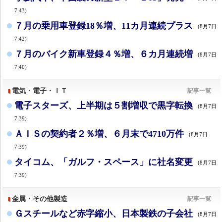
7:43)
７月の乗用車登録18％増、11カ月連続プラス
(8月7日
7:42)
７月のバイク新車登録４％増、６カ月連続増
(8月7日
7:40)
電気・電子・ＩＴ
記事一覧
電子スターズ、上半期は５割増収で黒字転換
(8月7日
7:39)
ＡＩＳの契約者２％増、６月末で4710万件
(8月7日
7:39)
タイコム、「ガルフ・スペース」に社名変更
(8月7日
7:39)
金属・その他製造
記事一覧
Ｇスチールなど赤字縮小、日本製鉄の子会社
(8月7日