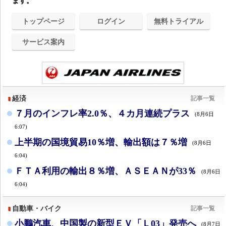
ます。
トップページ
ログイン
無料トライアル
サービス案内
経済
記事一覧
７月のインフレ率2.0％、４カ月連続プラス
(8月6日
6:07)
上半期の国境貿易10％増、輸出額は７％増
(8月6日
6:04)
ＦＴＡ利用の輸出８％増、ＡＳＥＡＮが33％
(8月6日
6:04)
自動車・バイク
記事一覧
小鵬汽車、中国製の新型ＥＶ「Ｌ03」発売へ
(8月7日