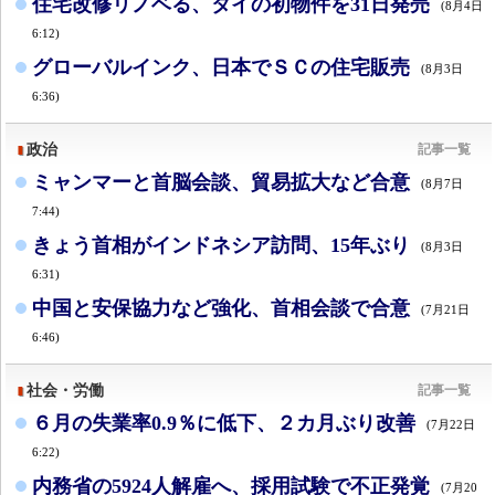
住宅改修リノベる、タイの初物件を31日発売
(8月4日
6:12)
グローバルインク、日本でＳＣの住宅販売
(8月3日
6:36)
政治
記事一覧
ミャンマーと首脳会談、貿易拡大など合意
(8月7日
7:44)
きょう首相がインドネシア訪問、15年ぶり
(8月3日
6:31)
中国と安保協力など強化、首相会談で合意
(7月21日
6:46)
社会・労働
記事一覧
６月の失業率0.9％に低下、２カ月ぶり改善
(7月22日
6:22)
内務省の5924人解雇へ、採用試験で不正発覚
(7月20