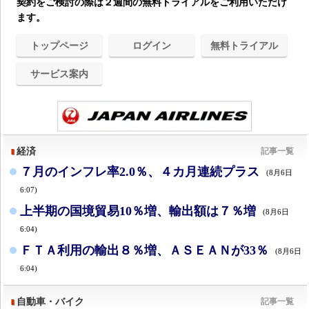
契約をご検討の際は２週間の無料トライアルをご利用いただけ
ます。
トップページ
ログイン
無料トライアル
サービス案内
経済
記事一覧
７月のインフレ率2.0％、４カ月連続プラス
(8月6日
6:07)
上半期の国境貿易10％増、輸出額は７％増
(8月6日
6:04)
ＦＴＡ利用の輸出８％増、ＡＳＥＡＮが33％
(8月6日
6:04)
自動車・バイク
記事一覧