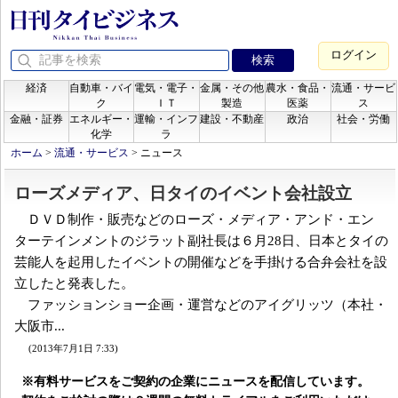
ログイン
経済
自動車・バイ
電気・電子・
金属・その他
農水・食品・
流通・サービ
ク
ＩＴ
製造
医薬
ス
金融・証券
エネルギー・
運輸・インフ
建設・不動産
政治
社会・労働
化学
ラ
ホーム
>
流通・サービス
>
ニュース
ローズメディア、日タイのイベント会社設立
ＤＶＤ制作・販売などのローズ・メディア・アンド・エン
ターテインメントのジラット副社長は６月28日、日本とタイの
芸能人を起用したイベントの開催などを手掛ける合弁会社を設
立したと発表した。
ファッションショー企画・運営などのアイグリッツ（本社・
大阪市...
(2013年7月1日 7:33)
※有料サービスをご契約の企業にニュースを配信しています。