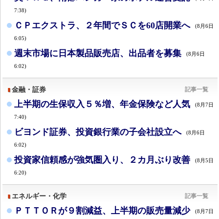
7:38)
ＣＰエクストラ、２年間でＳＣを60店開業へ
(8月6日
6:05)
週末市場に日本製品販売店、出品者を募集
(8月6日
6:02)
金融・証券
記事一覧
上半期の生保収入５％増、年金保険など人気
(8月7日
7:40)
ビヨンド証券、投資銀行業の子会社設立へ
(8月6日
6:02)
投資家信頼感が強気圏入り、２カ月ぶり改善
(8月5日
6:20)
エネルギー・化学
記事一覧
ＰＴＴＯＲが９割減益、上半期の販売量減少
(8月7日