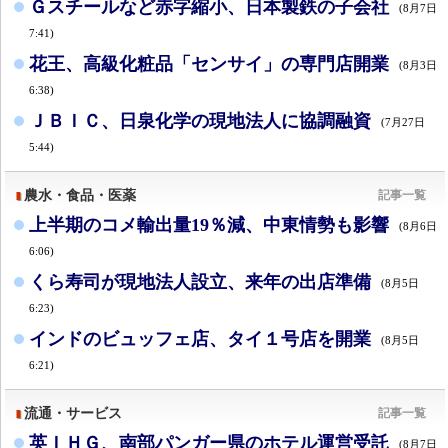
Ｇスチールなど赤字縮小、日本製鉄の子会社
(8月7日
7:41)
花王、高級化粧品「センサイ」の専門店開業
(8月3日
6:38)
ＪＢＩＣ、日泉化学の現地法人に協調融資
(7月27日
5:44)
農水・食品・医薬
記事一覧
上半期のコメ輸出量19％減、中東情勢も影響
(8月6日
6:06)
くら寿司が現地法人設立、来年の出店準備
(8月5日
6:23)
インドのビュッフェ店、タイ１号店を開業
(8月5日
6:21)
流通・サービス
記事一覧
英ＩＨＧ、南部パンガー県のホテル運営受託
(8月7日