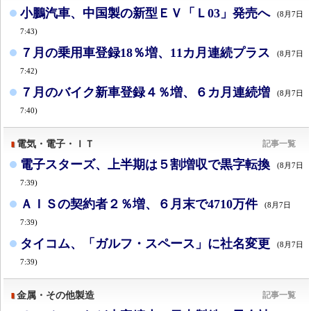
小鵬汽車、中国製の新型ＥＶ「Ｌ03」発売へ
(8月7日
7:43)
７月の乗用車登録18％増、11カ月連続プラス
(8月7日
7:42)
７月のバイク新車登録４％増、６カ月連続増
(8月7日
7:40)
電気・電子・ＩＴ
記事一覧
電子スターズ、上半期は５割増収で黒字転換
(8月7日
7:39)
ＡＩＳの契約者２％増、６月末で4710万件
(8月7日
7:39)
タイコム、「ガルフ・スペース」に社名変更
(8月7日
7:39)
金属・その他製造
記事一覧