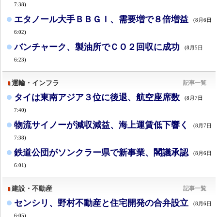
7:38)
エタノール大手ＢＢＧＩ、需要増で８倍増益
(8月6日
6:02)
バンチャーク、製油所でＣＯ２回収に成功
(8月5日
6:23)
運輸・インフラ
記事一覧
タイは東南アジア３位に後退、航空座席数
(8月7日
7:40)
物流サイノーが減収減益、海上運賃低下響く
(8月7日
7:38)
鉄道公団がソンクラー県で新事業、閣議承認
(8月6日
6:01)
建設・不動産
記事一覧
センシリ、野村不動産と住宅開発の合弁設立
(8月6日
6:05)