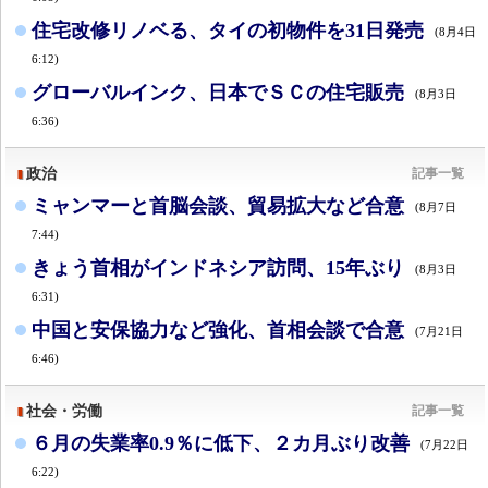
住宅改修リノベる、タイの初物件を31日発売
(8月4日
6:12)
グローバルインク、日本でＳＣの住宅販売
(8月3日
6:36)
政治
記事一覧
ミャンマーと首脳会談、貿易拡大など合意
(8月7日
7:44)
きょう首相がインドネシア訪問、15年ぶり
(8月3日
6:31)
中国と安保協力など強化、首相会談で合意
(7月21日
6:46)
社会・労働
記事一覧
６月の失業率0.9％に低下、２カ月ぶり改善
(7月22日
6:22)