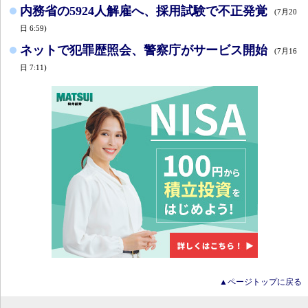
内務省の5924人解雇へ、採用試験で不正発覚
(7月20
日 6:59)
ネットで犯罪歴照会、警察庁がサービス開始
(7月16
日 7:11)
▲ページトップに戻る