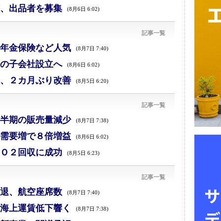
、出品者を募集
(8月6日 6:02)
記事一覧
年金保険など人気
(8月7日 7:40)
の子会社設立へ
(8月6日 6:02)
、２カ月ぶり改善
(8月5日 6:20)
記事一覧
半期の販売量減少
(8月7日 7:38)
需要増で８倍増益
(8月6日 6:02)
Ｏ２回収に成功
(8月5日 6:23)
記事一覧
退、航空座席数
(8月7日 7:40)
海上運賃低下響く
(8月7日 7:38)