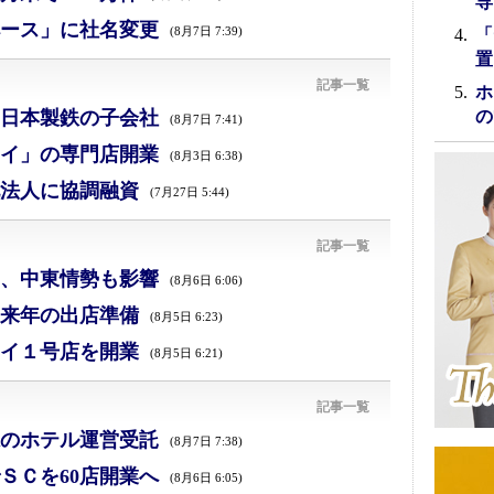
専
ース」に社名変更
(8月7日 7:39)
「
置
記事一覧
ホ
日本製鉄の子会社
の
(8月7日 7:41)
イ」の専門店開業
(8月3日 6:38)
法人に協調融資
(7月27日 5:44)
記事一覧
減、中東情勢も影響
(8月6日 6:06)
来年の出店準備
(8月5日 6:23)
イ１号店を開業
(8月5日 6:21)
記事一覧
のホテル運営受託
(8月7日 7:38)
ＳＣを60店開業へ
(8月6日 6:05)