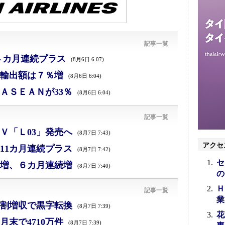
記事一覧
４カ月連続プラス
(8月6日 6:07)
、輸出額は７％増
(8月6日 6:04)
ＡＳＥＡＮが33％
(8月6日 6:04)
記事一覧
Ｖ「Ｌ03」発売へ
(8月7日 7:43)
アクセ
11カ月連続プラス
(8月7日 7:42)
セ
増、６カ月連続増
(8月7日 7:40)
の
Ｈ
記事一覧
業
割増収で黒字転換
(8月7日 7:39)
花
末で4710万件
(8月7日 7:39)