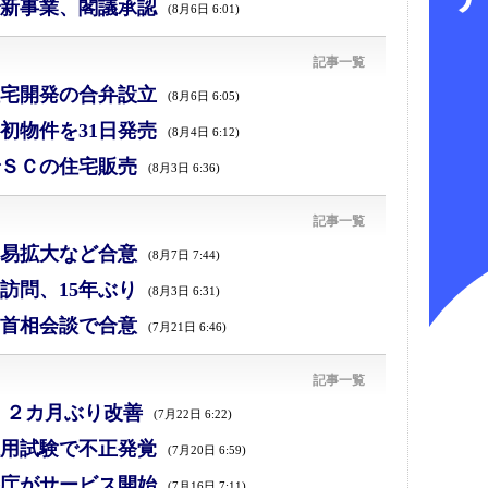
新事業、閣議承認
(8月6日 6:01)
記事一覧
宅開発の合弁設立
(8月6日 6:05)
初物件を31日発売
(8月4日 6:12)
ＳＣの住宅販売
(8月3日 6:36)
記事一覧
易拡大など合意
(8月7日 7:44)
訪問、15年ぶり
(8月3日 6:31)
首相会談で合意
(7月21日 6:46)
記事一覧
、２カ月ぶり改善
(7月22日 6:22)
採用試験で不正発覚
(7月20日 6:59)
庁がサービス開始
(7月16日 7:11)