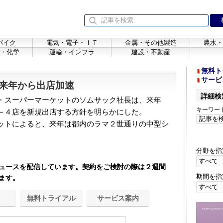
バイク
電気・電子・ＩＴ
金属・その他製造
農水・
・化学
運輸・インフラ
建設・不動産
無料ト
サービ
来年から出店加速
詳細検
・スーパーマーケットのソムサック社長は、来年
キーワー
～４店を新規出店する方針を明らかにした。
ットによると、来年は都内のラマ２世通りの中型シ
分野を指
ュースを配信しています。契約をご検討の際は２週間
期間を指
ます。
無料トライアル
サービス案内