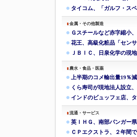
タイコム、「ガルフ・スペ
金属・その他製造
Ｇスチールなど赤字縮小、
花王、高級化粧品「センサ
ＪＢＩＣ、日泉化学の現地
農水・食品・医薬
上半期のコメ輸出量19％
くら寿司が現地法人設立、
インドのビュッフェ店、タ
流通・サービス
英ＩＨＧ、南部パンガー県
ＣＰエクストラ、２年間で