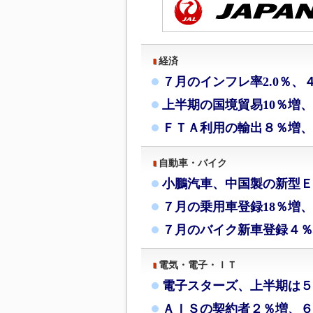
経済
７月のインフレ率2.0％、
上半期の国境貿易10％増
ＦＴＡ利用の輸出８％増、
自動車・バイク
小鵬汽車、中国製の新型Ｅ
７月の乗用車登録18％増、
７月のバイク新車登録４％
電気・電子・ＩＴ
電子スターズ、上半期は５
ＡＩＳの契約者２％増、６月