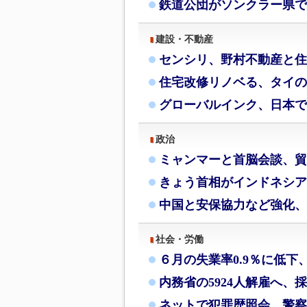
鉄道公団がソンクラー県で
建設・不動産
センシリ、野村不動産と住
住宅改修リノベる、タイの
グローバルインク、日本で
政治
ミャンマーと首脳会談、貿
きょう首相がインドネシア
中国と安保協力など強化、
社会・労働
６月の失業率0.9％に低下
内務省の5924人解雇へ、
ネットで犯罪歴照会、警察