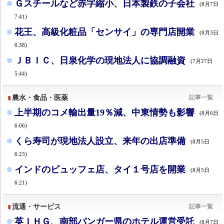
Ｇスチールなど赤字縮小、日本製鉄の子会社
(8月7日
7:41)
花王、高級化粧品「センサイ」の専門店開業
(8月3日
6:38)
ＪＢＩＣ、日泉化学の現地法人に協調融資
(7月27日
5:44)
農水・食品・医薬
記事一覧
上半期のコメ輸出量19％減、中東情勢も影響
(8月6日
6:06)
くら寿司が現地法人設立、来年の出店準備
(8月5日
6:23)
インドのビュッフェ店、タイ１号店を開業
(8月5日
6:21)
流通・サービス
記事一覧
英ＩＨＧ、南部パンガー県のホテル運営受託
(8月7日