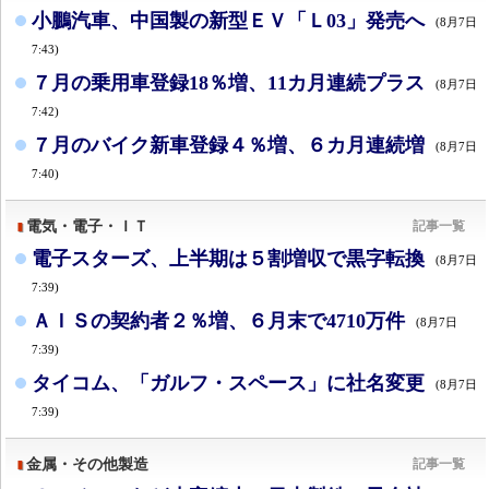
小鵬汽車、中国製の新型ＥＶ「Ｌ03」発売へ
(8月7日
7:43)
７月の乗用車登録18％増、11カ月連続プラス
(8月7日
7:42)
７月のバイク新車登録４％増、６カ月連続増
(8月7日
7:40)
電気・電子・ＩＴ
記事一覧
電子スターズ、上半期は５割増収で黒字転換
(8月7日
7:39)
ＡＩＳの契約者２％増、６月末で4710万件
(8月7日
7:39)
タイコム、「ガルフ・スペース」に社名変更
(8月7日
7:39)
金属・その他製造
記事一覧