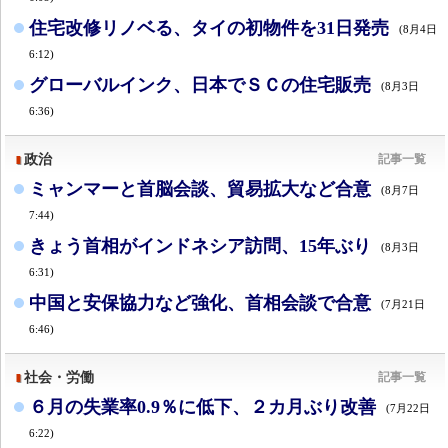
住宅改修リノベる、タイの初物件を31日発売
(8月4日
6:12)
グローバルインク、日本でＳＣの住宅販売
(8月3日
6:36)
政治
記事一覧
ミャンマーと首脳会談、貿易拡大など合意
(8月7日
7:44)
きょう首相がインドネシア訪問、15年ぶり
(8月3日
6:31)
中国と安保協力など強化、首相会談で合意
(7月21日
6:46)
社会・労働
記事一覧
６月の失業率0.9％に低下、２カ月ぶり改善
(7月22日
6:22)