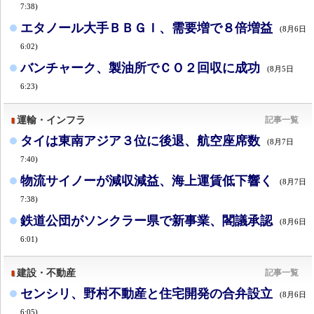
7:38)
エタノール大手ＢＢＧＩ、需要増で８倍増益
(8月6日
6:02)
バンチャーク、製油所でＣＯ２回収に成功
(8月5日
6:23)
運輸・インフラ
記事一覧
タイは東南アジア３位に後退、航空座席数
(8月7日
7:40)
物流サイノーが減収減益、海上運賃低下響く
(8月7日
7:38)
鉄道公団がソンクラー県で新事業、閣議承認
(8月6日
6:01)
建設・不動産
記事一覧
センシリ、野村不動産と住宅開発の合弁設立
(8月6日
6:05)