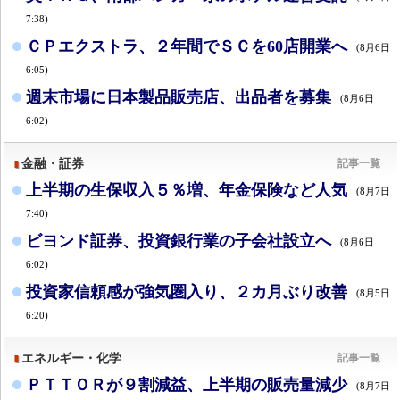
7:38)
ＣＰエクストラ、２年間でＳＣを60店開業へ
(8月6日
6:05)
週末市場に日本製品販売店、出品者を募集
(8月6日
6:02)
金融・証券
記事一覧
上半期の生保収入５％増、年金保険など人気
(8月7日
7:40)
ビヨンド証券、投資銀行業の子会社設立へ
(8月6日
6:02)
投資家信頼感が強気圏入り、２カ月ぶり改善
(8月5日
6:20)
エネルギー・化学
記事一覧
ＰＴＴＯＲが９割減益、上半期の販売量減少
(8月7日