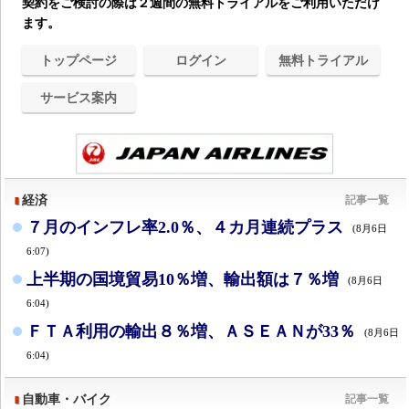
契約をご検討の際は２週間の無料トライアルをご利用いただけ
ます。
トップページ
ログイン
無料トライアル
サービス案内
経済
記事一覧
７月のインフレ率2.0％、４カ月連続プラス
(8月6日
6:07)
上半期の国境貿易10％増、輸出額は７％増
(8月6日
6:04)
ＦＴＡ利用の輸出８％増、ＡＳＥＡＮが33％
(8月6日
6:04)
自動車・バイク
記事一覧