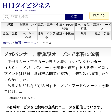
ログイン
経済
自動車・バイ
電気・電子・
金属・その他
農水・食品・
流通・サービ
ク
ＩＴ
製造
医薬
ス
金融・証券
エネルギー・
運輸・インフ
建設・不動産
政治
社会・労働
化学
ラ
ホーム
>
流通・サービス
>
ニュース
メガバンナー、新施設オープンで来客15％増
中部サムットプラカーン県の大型ショッピングセンター
（ＳＣ）「メガ・バンナー」を開発・運営するＳＦディベロッ
プメントは13日、新施設の開業が奏功し、来客数が増加したと
明らかにした。
飲食店約30店などが入居する「メガ・フードウオーク」を昨
年12月に...
(2018年2月14日 6:34)
※有料サービスをご契約の企業にニュースを配信しています。