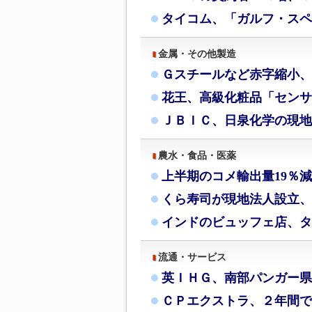
タイコム、「ガルフ・スペ
金属・その他製造
Ｇスチールなど赤字縮小、
花王、高級化粧品「センサ
ＪＢＩＣ、日泉化学の現地
農水・食品・医薬
上半期のコメ輸出量19％
くら寿司が現地法人設立、
インドのビュッフェ店、タ
流通・サービス
英ＩＨＧ、南部パンガー県
ＣＰエクストラ、２年間で