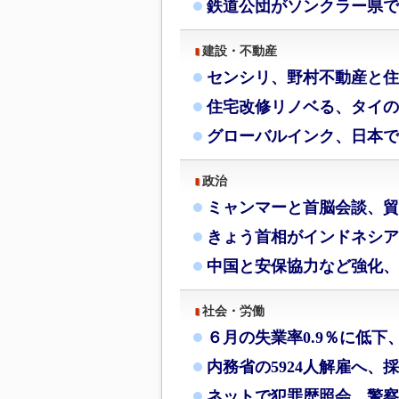
鉄道公団がソンクラー県で
建設・不動産
センシリ、野村不動産と住
住宅改修リノベる、タイの
グローバルインク、日本で
政治
ミャンマーと首脳会談、貿
きょう首相がインドネシア
中国と安保協力など強化、
社会・労働
６月の失業率0.9％に低下
内務省の5924人解雇へ、
ネットで犯罪歴照会、警察