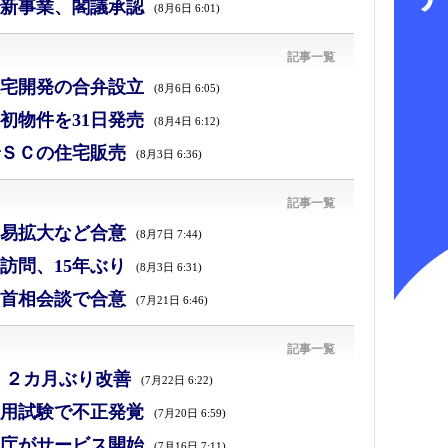
新事業、閣議承認
(8月6日 6:01)
記事一覧
宅開発の合弁設立
(8月6日 6:05)
初物件を31日発売
(8月4日 6:12)
ＳＣの住宅販売
(8月3日 6:36)
記事一覧
易拡大など合意
(8月7日 7:44)
訪問、15年ぶり
(8月3日 6:31)
首相会談で合意
(7月21日 6:46)
記事一覧
、２カ月ぶり改善
(7月22日 6:22)
採用試験で不正発覚
(7月20日 6:59)
庁がサービス開始
(7月16日 7:11)