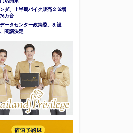
門店開業
ンダ、上半期バイク販売２％増
76万台
データセンター政策委」を設
、閣議決定