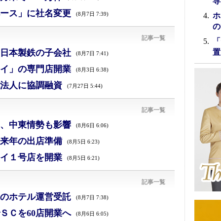
専
ース」に社名変更
(8月7日 7:39)
ホ
の
記事一覧
「
日本製鉄の子会社
置
(8月7日 7:41)
イ」の専門店開業
(8月3日 6:38)
法人に協調融資
(7月27日 5:44)
記事一覧
減、中東情勢も影響
(8月6日 6:06)
来年の出店準備
(8月5日 6:23)
イ１号店を開業
(8月5日 6:21)
記事一覧
のホテル運営受託
(8月7日 7:38)
ＳＣを60店開業へ
(8月6日 6:05)