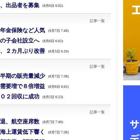
、出品者を募集
(8月6日 6:02)
記事一覧
年金保険など人気
(8月7日 7:40)
の子会社設立へ
(8月6日 6:02)
、２カ月ぶり改善
(8月5日 6:20)
記事一覧
半期の販売量減少
(8月7日 7:38)
需要増で８倍増益
(8月6日 6:02)
Ｏ２回収に成功
(8月5日 6:23)
記事一覧
退、航空座席数
(8月7日 7:40)
海上運賃低下響く
(8月7日 7:38)