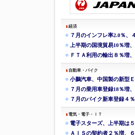
経済
７月のインフレ率2.0％、
上半期の国境貿易10％増
ＦＴＡ利用の輸出８％増、
自動車・バイク
小鵬汽車、中国製の新型Ｅ
７月の乗用車登録18％増、
７月のバイク新車登録４％
電気・電子・ＩＴ
電子スターズ、上半期は５
ＡＩＳの契約者２％増、６月