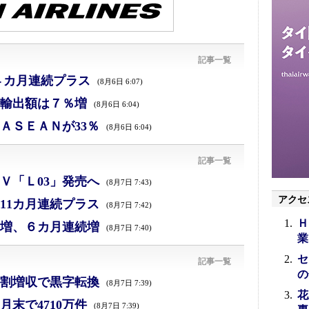
記事一覧
４カ月連続プラス
(8月6日 6:07)
、輸出額は７％増
(8月6日 6:04)
ＡＳＥＡＮが33％
(8月6日 6:04)
記事一覧
Ｖ「Ｌ03」発売へ
(8月7日 7:43)
アクセ
11カ月連続プラス
(8月7日 7:42)
Ｈ
増、６カ月連続増
(8月7日 7:40)
業
セ
記事一覧
の
割増収で黒字転換
(8月7日 7:39)
花
末で4710万件
(8月7日 7:39)