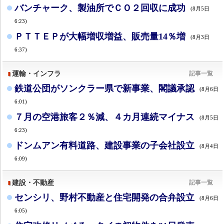
バンチャーク、製油所でＣＯ２回収に成功
(8月5日
6:23)
ＰＴＴＥＰが大幅増収増益、販売量14％増
(8月3日
6:37)
運輸・インフラ
記事一覧
鉄道公団がソンクラー県で新事業、閣議承認
(8月6日
6:01)
７月の空港旅客２％減、４カ月連続マイナス
(8月5日
6:23)
ドンムアン有料道路、建設事業の子会社設立
(8月4日
6:09)
建設・不動産
記事一覧
センシリ、野村不動産と住宅開発の合弁設立
(8月6日
6:05)