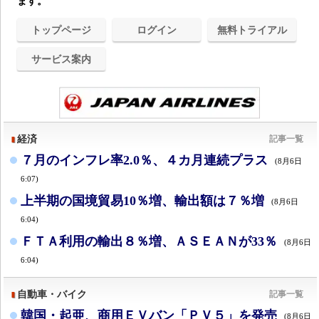
ます。
トップページ
ログイン
無料トライアル
サービス案内
経済
記事一覧
７月のインフレ率2.0％、４カ月連続プラス
(8月6日
6:07)
上半期の国境貿易10％増、輸出額は７％増
(8月6日
6:04)
ＦＴＡ利用の輸出８％増、ＡＳＥＡＮが33％
(8月6日
6:04)
自動車・バイク
記事一覧
韓国・起亜、商用ＥＶバン「ＰＶ５」を発売
(8月6日