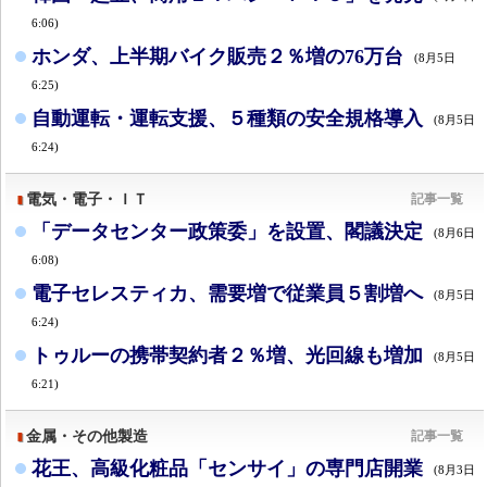
6:06)
ホンダ、上半期バイク販売２％増の76万台
(8月5日
6:25)
自動運転・運転支援、５種類の安全規格導入
(8月5日
6:24)
電気・電子・ＩＴ
記事一覧
「データセンター政策委」を設置、閣議決定
(8月6日
6:08)
電子セレスティカ、需要増で従業員５割増へ
(8月5日
6:24)
トゥルーの携帯契約者２％増、光回線も増加
(8月5日
6:21)
金属・その他製造
記事一覧
花王、高級化粧品「センサイ」の専門店開業
(8月3日