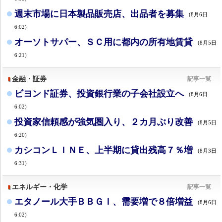
週末市場に日本製品販売店、出品者を募集
(8月6日
6:02)
オーソトサパー、ＳＣ用に都内の所有地賃貸
(8月5日
6:21)
金融・証券
記事一覧
ビヨンド証券、投資銀行業の子会社設立へ
(8月6日
6:02)
投資家信頼感が強気圏入り、２カ月ぶり改善
(8月5日
6:20)
カシコンＬＩＮＥ、上半期に貸出残高７％増
(8月3日
6:31)
エネルギー・化学
記事一覧
エタノール大手ＢＢＧＩ、需要増で８倍増益
(8月6日
6:02)