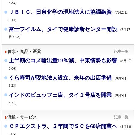
6:38)
ＪＢＩＣ、日泉化学の現地法人に協調融資
(7月27日
5:44)
富士フイルム、タイで健康診断センター開設
(7月27
日 5:43)
農水・食品・医薬
記事一覧
上半期のコメ輸出量19％減、中東情勢も影響
(8月6日
6:06)
くら寿司が現地法人設立、来年の出店準備
(8月5日
6:23)
インドのビュッフェ店、タイ１号店を開業
(8月5日
6:21)
流通・サービス
記事一覧
ＣＰエクストラ、２年間でＳＣを60店開業へ
(8月6日
6:05)