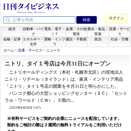
ログイン
経済
自動車・バイ
電気・電子・
金属・その他
農水・食品・
流通・サービ
ク
ＩＴ
製造
医薬
ス
金融・証券
エネルギー・
運輸・インフ
建設・不動産
政治
社会・労働
化学
ラ
ホーム
>
流通・サービス
>
ニュース
ニトリ、タイ１号店は今月31日にオープン
ニトリホールディングス（本社・札幌市北区）の現地法人
ニトリ・リテール（タイランド）は、家具・インテリア用品
「ニトリ」タイ１号店の開業を今月31日と明らかにした。
バンコク都心の大型ショッピングセンター（ＳＣ）「セント
ラル・ワールド（ＣＷ）」５階の...
(2023年8月28日 5:07)
※有料サービスをご契約の企業にニュースを配信しています。
契約をご検討の際は２週間の無料トライアルをご利用いただけ