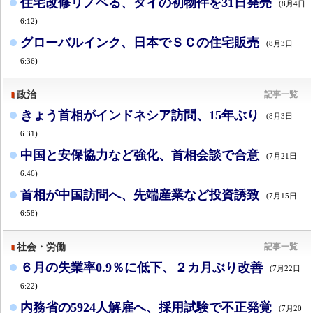
住宅改修リノベる、タイの初物件を31日発売
(8月4日
6:12)
グローバルインク、日本でＳＣの住宅販売
(8月3日
6:36)
政治
記事一覧
きょう首相がインドネシア訪問、15年ぶり
(8月3日
6:31)
中国と安保協力など強化、首相会談で合意
(7月21日
6:46)
首相が中国訪問へ、先端産業など投資誘致
(7月15日
6:58)
社会・労働
記事一覧
６月の失業率0.9％に低下、２カ月ぶり改善
(7月22日
6:22)
内務省の5924人解雇へ、採用試験で不正発覚
(7月20