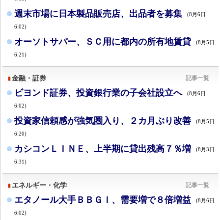
週末市場に日本製品販売店、出品者を募集
(8月6日
6:02)
オーソトサパー、ＳＣ用に都内の所有地賃貸
(8月5日
6:21)
金融・証券
記事一覧
ビヨンド証券、投資銀行業の子会社設立へ
(8月6日
6:02)
投資家信頼感が強気圏入り、２カ月ぶり改善
(8月5日
6:20)
カシコンＬＩＮＥ、上半期に貸出残高７％増
(8月3日
6:31)
エネルギー・化学
記事一覧
エタノール大手ＢＢＧＩ、需要増で８倍増益
(8月6日
6:02)