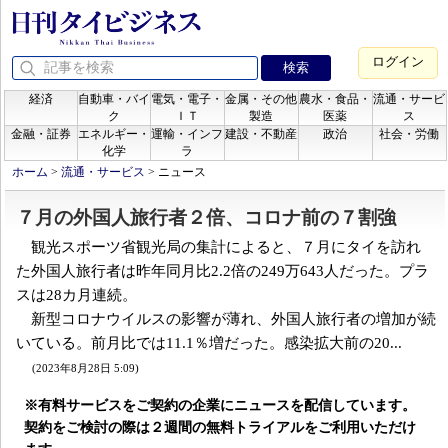
ログイン
経済
自動車・バイ
電気・電子・
金属・その他
農水・食品・
流通・サービ
ク
ＩＴ
製造
医薬
ス
金融・証券
エネルギー・
運輸・インフ
建設・不動産
政治
社会・労働
化学
ラ
ホーム
>
流通・サービス
>
ニュース
７月の外国人旅行者２倍、コロナ前の７割強
観光スポーツ省観光局の集計によると、７月にタイを訪れ
た外国人旅行者は昨年同月比2.2倍の249万643人だった。プラ
スは28カ月連続。
新型コロナウイルスの影響が薄れ、外国人旅行者の増加が続
いている。前月比では11.1％増だった。感染拡大前の20...
(2023年8月28日 5:09)
※有料サービスをご契約の企業にニュースを配信しています。
契約をご検討の際は２週間の無料トライアルをご利用いただけ