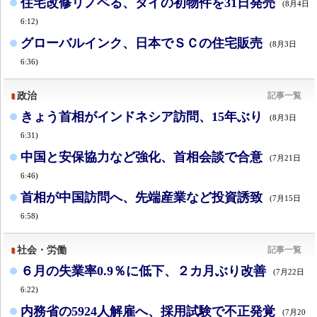
住宅改修リノベる、タイの初物件を31日発売
(8月4日
6:12)
グローバルインク、日本でＳＣの住宅販売
(8月3日
6:36)
政治
記事一覧
きょう首相がインドネシア訪問、15年ぶり
(8月3日
6:31)
中国と安保協力など強化、首相会談で合意
(7月21日
6:46)
首相が中国訪問へ、先端産業など投資誘致
(7月15日
6:58)
社会・労働
記事一覧
６月の失業率0.9％に低下、２カ月ぶり改善
(7月22日
6:22)
内務省の5924人解雇へ、採用試験で不正発覚
(7月20