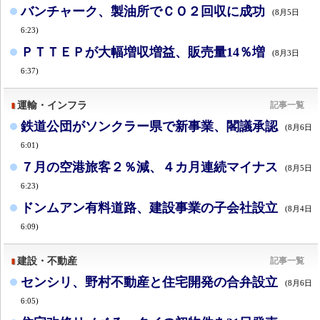
バンチャーク、製油所でＣＯ２回収に成功
(8月5日
6:23)
ＰＴＴＥＰが大幅増収増益、販売量14％増
(8月3日
6:37)
運輸・インフラ
記事一覧
鉄道公団がソンクラー県で新事業、閣議承認
(8月6日
6:01)
７月の空港旅客２％減、４カ月連続マイナス
(8月5日
6:23)
ドンムアン有料道路、建設事業の子会社設立
(8月4日
6:09)
建設・不動産
記事一覧
センシリ、野村不動産と住宅開発の合弁設立
(8月6日
6:05)