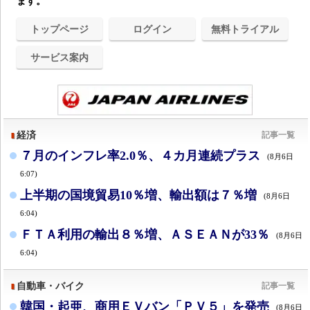
ます。
トップページ
ログイン
無料トライアル
サービス案内
経済
記事一覧
７月のインフレ率2.0％、４カ月連続プラス
(8月6日
6:07)
上半期の国境貿易10％増、輸出額は７％増
(8月6日
6:04)
ＦＴＡ利用の輸出８％増、ＡＳＥＡＮが33％
(8月6日
6:04)
自動車・バイク
記事一覧
韓国・起亜、商用ＥＶバン「ＰＶ５」を発売
(8月6日