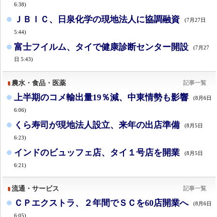
6:38)
ＪＢＩＣ、日泉化学の現地法人に協調融資
(7月27日
5:44)
富士フイルム、タイで健康診断センター開設
(7月27
日 5:43)
農水・食品・医薬
記事一覧
上半期のコメ輸出量19％減、中東情勢も影響
(8月6日
6:06)
くら寿司が現地法人設立、来年の出店準備
(8月5日
6:23)
インドのビュッフェ店、タイ１号店を開業
(8月5日
6:21)
流通・サービス
記事一覧
ＣＰエクストラ、２年間でＳＣを60店開業へ
(8月6日
6:05)