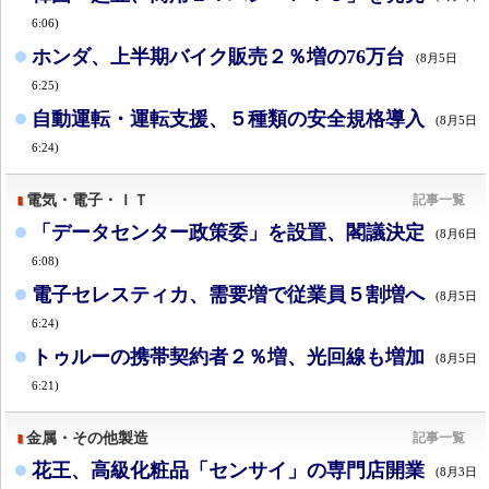
6:06)
ホンダ、上半期バイク販売２％増の76万台
(8月5日
6:25)
自動運転・運転支援、５種類の安全規格導入
(8月5日
6:24)
電気・電子・ＩＴ
記事一覧
「データセンター政策委」を設置、閣議決定
(8月6日
6:08)
電子セレスティカ、需要増で従業員５割増へ
(8月5日
6:24)
トゥルーの携帯契約者２％増、光回線も増加
(8月5日
6:21)
金属・その他製造
記事一覧
花王、高級化粧品「センサイ」の専門店開業
(8月3日