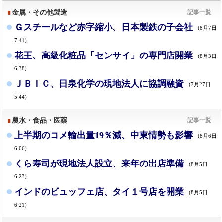
金属・その他製造
記事一覧
Ｇスチールなど赤字縮小、日本製鉄の子会社
(8月7日
7:41)
花王、高級化粧品「センサイ」の専門店開業
(8月3日
6:38)
ＪＢＩＣ、日泉化学の現地法人に協調融資
(7月27日
5:44)
農水・食品・医薬
記事一覧
上半期のコメ輸出量19％減、中東情勢も影響
(8月6日
6:06)
くら寿司が現地法人設立、来年の出店準備
(8月5日
6:23)
インドのビュッフェ店、タイ１号店を開業
(8月5日
6:21)