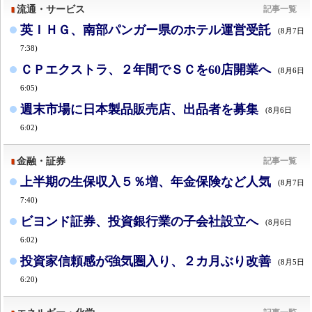
流通・サービス
記事一覧
英ＩＨＧ、南部パンガー県のホテル運営受託
(8月7日
7:38)
ＣＰエクストラ、２年間でＳＣを60店開業へ
(8月6日
6:05)
週末市場に日本製品販売店、出品者を募集
(8月6日
6:02)
金融・証券
記事一覧
上半期の生保収入５％増、年金保険など人気
(8月7日
7:40)
ビヨンド証券、投資銀行業の子会社設立へ
(8月6日
6:02)
投資家信頼感が強気圏入り、２カ月ぶり改善
(8月5日
6:20)