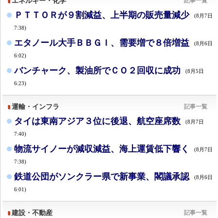
エネルギー・化学
記事一覧
ＰＴＴＯＲが９割減益、上半期の販売量減少
(8月7日
7:38)
エタノール大手ＢＢＧＩ、需要増で８倍増益
(8月6日
6:02)
バンチャーク、製油所でＣＯ２回収に成功
(8月5日
6:23)
運輸・インフラ
記事一覧
タイは東南アジア３位に後退、航空座席数
(8月7日
7:40)
物流サイノーが減収減益、海上運賃低下響く
(8月7日
7:38)
鉄道公団がソンクラー県で新事業、閣議承認
(8月6日
6:01)
建設・不動産
記事一覧