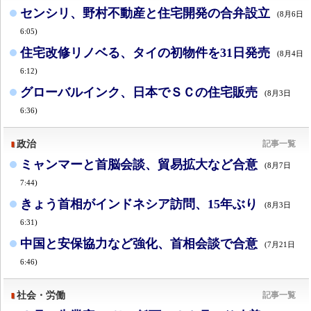
センシリ、野村不動産と住宅開発の合弁設立
(8月6日
6:05)
住宅改修リノベる、タイの初物件を31日発売
(8月4日
6:12)
グローバルインク、日本でＳＣの住宅販売
(8月3日
6:36)
政治
記事一覧
ミャンマーと首脳会談、貿易拡大など合意
(8月7日
7:44)
きょう首相がインドネシア訪問、15年ぶり
(8月3日
6:31)
中国と安保協力など強化、首相会談で合意
(7月21日
6:46)
社会・労働
記事一覧