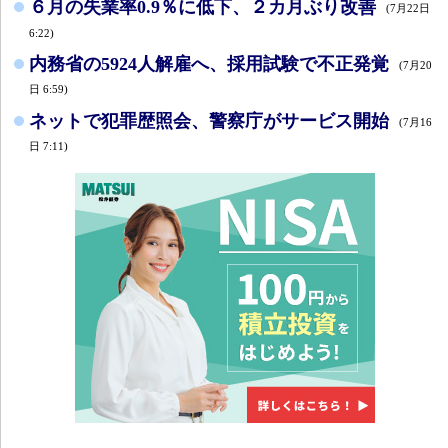
６月の失業率0.9％に低下、２カ月ぶり改善
(7月22日
6:22)
内務省の5924人解雇へ、採用試験で不正発覚
(7月20
日 6:59)
ネットで犯罪歴照会、警察庁がサービス開始
(7月16
日 7:11)