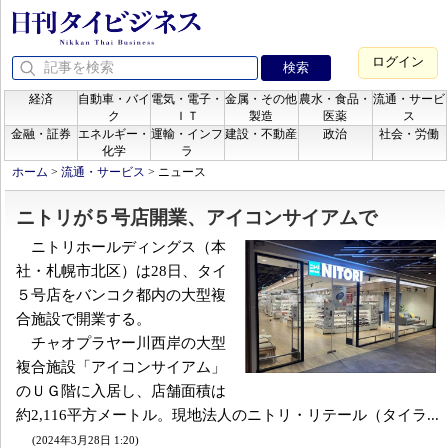
ログイン
経済
自動車・バイ
電気・電子・
金属・その他
農水・食品・
流通・サービ
ク
ＩＴ
製造
医薬
ス
金融・証券
エネルギー・
運輸・インフ
建設・不動産
政治
社会・労働
化学
ラ
ホーム
>
流通・サービス
>
ニュース
ニトリが５号店開業、アイコンサイアムで
ニトリホールディングス（本
社・札幌市北区）は28日、タイ
５号店をバンコク都内の大型複
合施設で開業する。
チャオプラヤー川西岸の大型
複合施設「アイコンサイアム」
のＵＧ階に入居し、店舗面積は
約2,116平方メートル。現地法人のニトリ・リテール（タイラ...
(2024年3月28日 1:20)