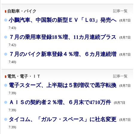
自動車・バイク
記事一覧
小鵬汽車、中国製の新型ＥＶ「Ｌ03」発売へ
(8月7日
7:43)
７月の乗用車登録18％増、11カ月連続プラス
(8月7日
7:42)
７月のバイク新車登録４％増、６カ月連続増
(8月7日
7:40)
電気・電子・ＩＴ
記事一覧
電子スターズ、上半期は５割増収で黒字転換
(8月7日
7:39)
ＡＩＳの契約者２％増、６月末で4710万件
(8月7日
7:39)
タイコム、「ガルフ・スペース」に社名変更
(8月7日
7:39)