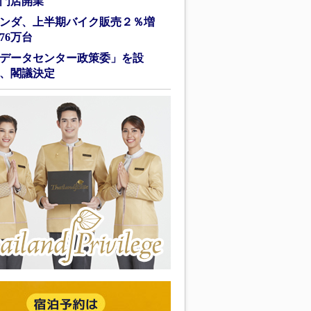
門店開業
ンダ、上半期バイク販売２％増
76万台
データセンター政策委」を設
、閣議決定