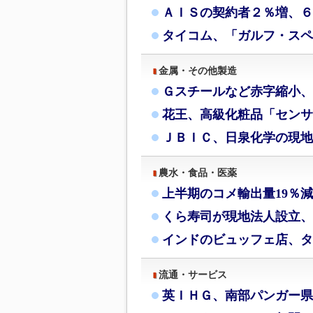
ＡＩＳの契約者２％増、６月
タイコム、「ガルフ・スペ
金属・その他製造
Ｇスチールなど赤字縮小、
花王、高級化粧品「センサ
ＪＢＩＣ、日泉化学の現地
農水・食品・医薬
上半期のコメ輸出量19％
くら寿司が現地法人設立、
インドのビュッフェ店、タ
流通・サービス
英ＩＨＧ、南部パンガー県