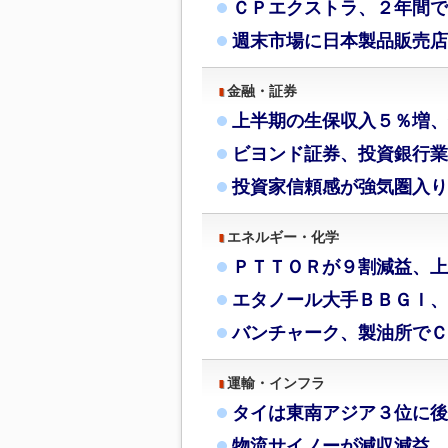
ＣＰエクストラ、２年間で
週末市場に日本製品販売店
金融・証券
上半期の生保収入５％増、
ビヨンド証券、投資銀行業
投資家信頼感が強気圏入り
エネルギー・化学
ＰＴＴＯＲが９割減益、上
エタノール大手ＢＢＧＩ、
バンチャーク、製油所でＣ
運輸・インフラ
タイは東南アジア３位に後
物流サイノーが減収減益、