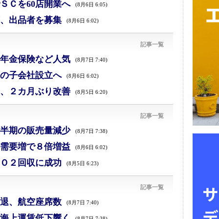
ＳＣを60店開業へ
(8月6日 6:05)
、出品者を募集
(8月6日 6:02)
記事一覧
年金保険など人気
(8月7日 7:40)
の子会社設立へ
(8月6日 6:02)
、２カ月ぶり改善
(8月5日 6:20)
記事一覧
半期の販売量減少
(8月7日 7:38)
需要増で８倍増益
(8月6日 6:02)
Ｏ２回収に成功
(8月5日 6:23)
記事一覧
退、航空座席数
(8月7日 7:40)
海上運賃低下響く
(8月7日 7:38)