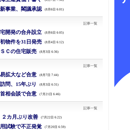
新事業、閣議承認
(8月6日 6:01)
記事一覧
宅開発の合弁設立
(8月6日 6:05)
初物件を31日発売
(8月4日 6:12)
ＳＣの住宅販売
(8月3日 6:36)
記事一覧
易拡大など合意
(8月7日 7:44)
訪問、15年ぶり
(8月3日 6:31)
首相会談で合意
(7月21日 6:46)
記事一覧
、２カ月ぶり改善
(7月22日 6:22)
採用試験で不正発覚
(7月20日 6:59)