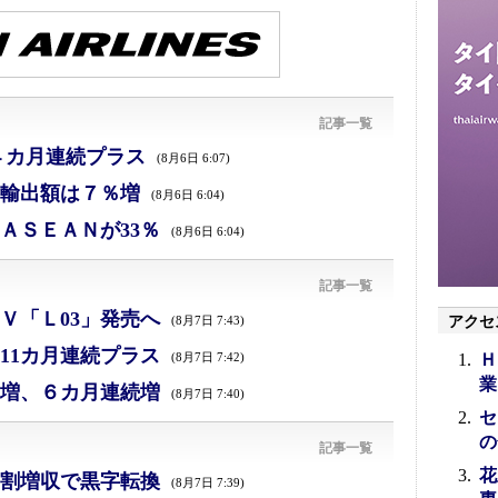
記事一覧
４カ月連続プラス
(8月6日 6:07)
、輸出額は７％増
(8月6日 6:04)
ＡＳＥＡＮが33％
(8月6日 6:04)
記事一覧
Ｖ「Ｌ03」発売へ
アクセ
(8月7日 7:43)
11カ月連続プラス
Ｈ
(8月7日 7:42)
業
増、６カ月連続増
(8月7日 7:40)
セ
の
記事一覧
花
割増収で黒字転換
(8月7日 7:39)