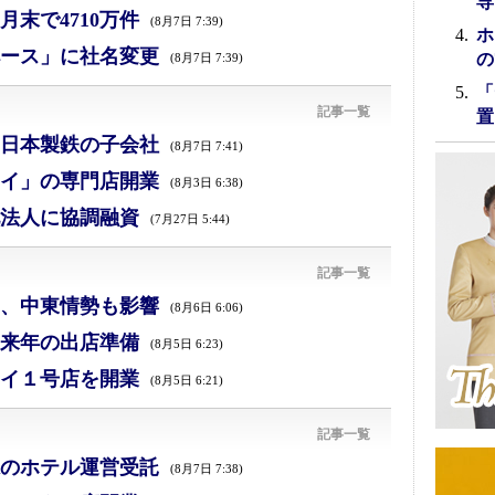
専
末で4710万件
(8月7日 7:39)
ホ
ース」に社名変更
の
(8月7日 7:39)
「
記事一覧
置
日本製鉄の子会社
(8月7日 7:41)
イ」の専門店開業
(8月3日 6:38)
法人に協調融資
(7月27日 5:44)
記事一覧
減、中東情勢も影響
(8月6日 6:06)
来年の出店準備
(8月5日 6:23)
イ１号店を開業
(8月5日 6:21)
記事一覧
のホテル運営受託
(8月7日 7:38)